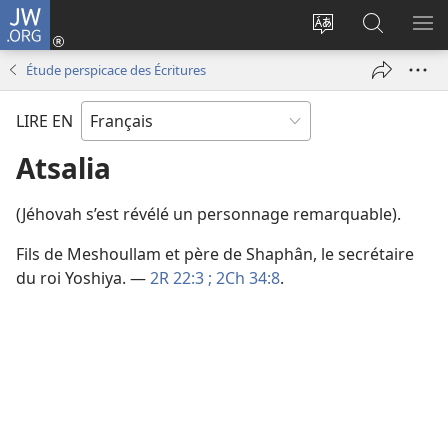
JW.ORG
Se
connecter
Changer
Recherch
AF
(ouvre
la
sur
LE
Étude perspicace des Écritures
une
langue
JW.ORG
ME
nouvelle
du
LIRE EN
fenêtre)
site
Atsalia
(Jéhovah s’est révélé un personnage remarquable).
Fils de Meshoullam et père de Shaphân, le secrétaire
du roi Yoshiya. —
2R 22:3 ;
2Ch 34:8
.