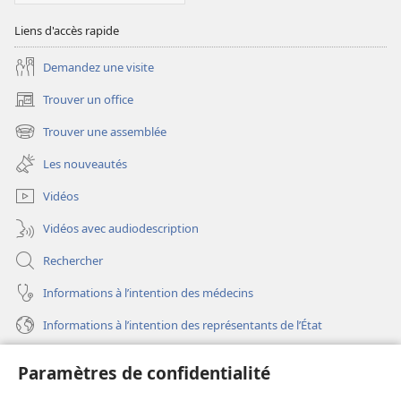
Liens d'accès rapide
Demandez une visite
Trouver un office
(ouvre
une
Trouver une assemblée
(ouvre
nouvelle
une
fenêtre)
Les nouveautés
nouvelle
fenêtre)
Vidéos
Vidéos avec audiodescription
Rechercher
Informations à l’intention des médecins
Informations à l’intention des représentants de l’État
Aide
Paramètres de confidentialité