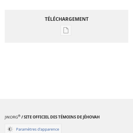
TÉLÉCHARGEMENT
Options
de
téléchargement
des
publications
numériques
Étude
perspicace
des
Écritures
®
JW.ORG
/ SITE OFFICIEL DES TÉMOINS DE JÉHOVAH
Paramètres d'apparence