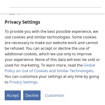
Türkçe
Privacy Settings
Üzgünüz, bu sayfa şu anda görüntülenemiyor.
To provide you with the best possible experience, we
use cookies and similar technologies. Some cookies
are necessary to make our website work and cannot
valencià
be refused. You can accept or decline the use of
additional cookies, which we use only to improve
Ho sentim, en este moment la pàgina que busques
your experience. None of this data will ever be sold or
no està disponible.
used for marketing. To learn more, read the
Global
Policy on Use of Cookies and Similar Technologies
.
You can customize your settings at any time by going
to
Privacy Settings
.
Việt
Accept
Decline
Customize
Hiện trang mà bạn yêu cầu không thể hiển thị.