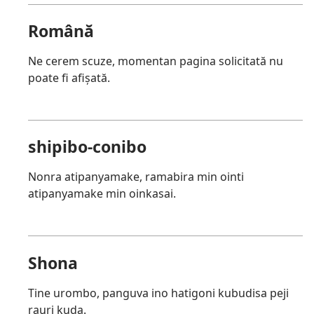
Română
Ne cerem scuze, momentan pagina solicitată nu
poate fi afișată.
shipibo-conibo
Nonra atipanyamake, ramabira min ointi
atipanyamake min oinkasai.
Shona
Tine urombo, panguva ino hatigoni kubudisa peji
rauri kuda.