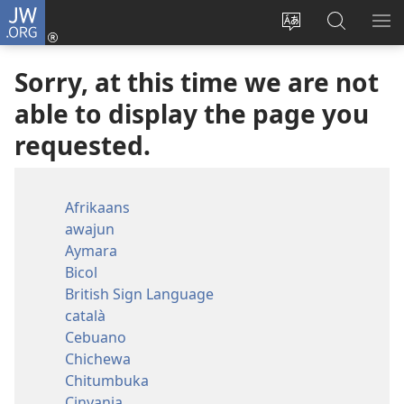
JW.ORG
Log
In
Change
Search
SH
(opens
site
JW.ORG
ME
Sorry, at this time we are not
new
language
window)
able to display the page you
requested.
Afrikaans
awajun
Aymara
Bicol
British Sign Language
català
Cebuano
Chichewa
Chitumbuka
Cinyanja