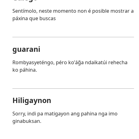
Sentímolo, neste momento non é posible mostrar a
páxina que buscas
guarani
Rombyasyeténgo, péro koʼág̃a ndaikatúi rehecha
ko páhina.
Hiligaynon
Sorry, indi pa matigayon ang pahina nga imo
ginabuksan.