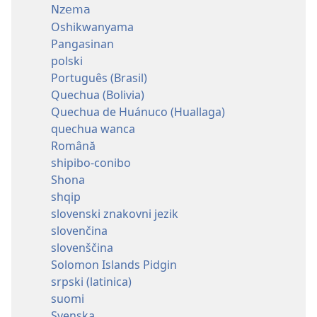
Nzema
Oshikwanyama
Pangasinan
polski
Português (Brasil)
Quechua (Bolivia)
Quechua de Huánuco (Huallaga)
quechua wanca
Română
shipibo-conibo
Shona
shqip
slovenski znakovni jezik
slovenčina
slovenščina
Solomon Islands Pidgin
srpski (latinica)
suomi
Svenska