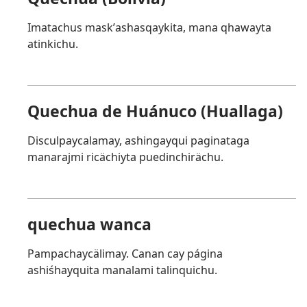
Imatachus maskʼashasqaykita, mana qhawayta
atinkichu.
Quechua de Huánuco (Huallaga)
Disculpaycalamay, ashingayqui paginataga
manarajmi ricächiyta puedinchirächu.
quechua wanca
Pampachaycälimay. Canan cay página
ashiśhayquita manalami talinquichu.