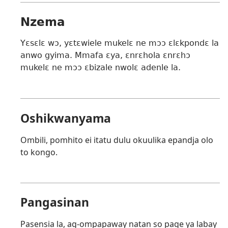
Nzema
Yɛsɛlɛ wɔ, yɛtɛwiele mukelɛ ne mɔɔ ɛlɛkpondɛ la
anwo gyima. Mmafa ɛya, ɛnrɛhola ɛnrɛhɔ
mukelɛ ne mɔɔ ɛbizale nwolɛ adenle la.
Oshikwanyama
Ombili, pomhito ei itatu dulu okuulika epandja olo
to kongo.
Pangasinan
Pasensia la, ag-ompapaway natan so page ya labay