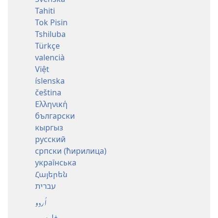
Tahiti
Tok Pisin
Tshiluba
Türkçe
valencià
Việt
íslenska
čeština
Ελληνική
български
кыргыз
русский
српски (ћирилица)
українська
Հայերեն
עברית
اُردو
فارسی