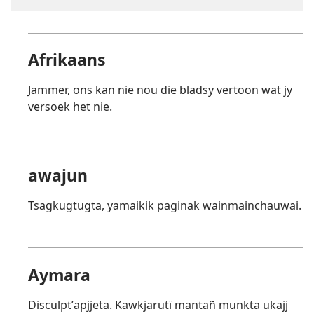
Afrikaans
Jammer, ons kan nie nou die bladsy vertoon wat jy
versoek het nie.
awajun
Tsagkugtugta, yamaikik paginak wainmainchauwai.
Aymara
Disculptʼapjjeta. Kawkjarutï mantañ munkta ukajj