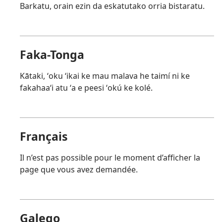
Barkatu, orain ezin da eskatutako orria bistaratu.
Faka-Tonga
Kātaki, ʻoku ʻikai ke mau malava he taimí ni ke
fakahaaʻi atu ʻa e peesi ʻokú ke kolé.
Français
Il n’est pas possible pour le moment d’afficher la
page que vous avez demandée.
Galego