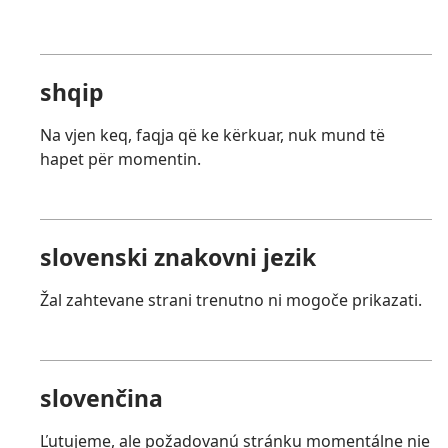
shqip
Na vjen keq, faqja që ke kërkuar, nuk mund të
hapet për momentin.
slovenski znakovni jezik
Žal zahtevane strani trenutno ni mogoče prikazati.
slovenčina
Ľutujeme, ale požadovanú stránku momentálne nie