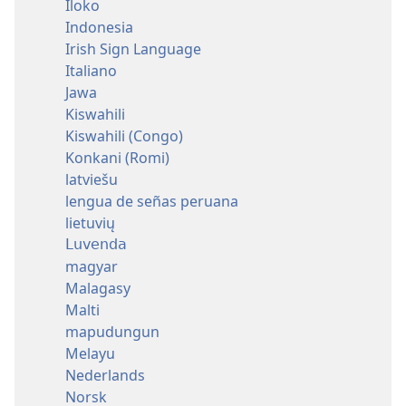
Iloko
Indonesia
Irish Sign Language
Italiano
Jawa
Kiswahili
Kiswahili (Congo)
Konkani (Romi)
latviešu
lengua de señas peruana
lietuvių
Luvenda
magyar
Malagasy
Malti
mapudungun
Melayu
Nederlands
Norsk