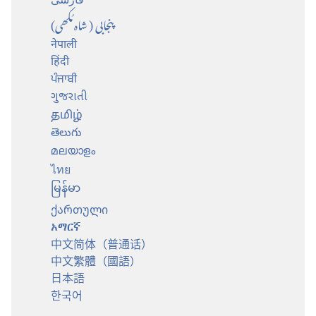
پنجابی (شاہ مُکھی)
नेपाली
हिंदी
ਪੰਜਾਬੀ
ગુજરાતી
தமிழ்
తెలుగు
മലയാളം
ไทย
မြန်မာ
ქართული
አማርኛ
中文简体（普通话）
中文繁體（國語）
日本語
한국어