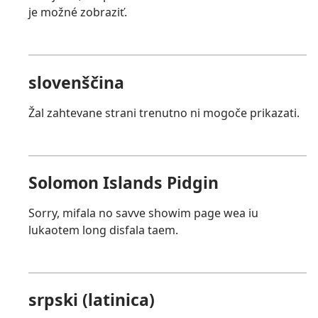
je možné zobraziť.
slovenščina
Žal zahtevane strani trenutno ni mogoče prikazati.
Solomon Islands Pidgin
Sorry, mifala no savve showim page wea iu
lukaotem long disfala taem.
srpski (latinica)