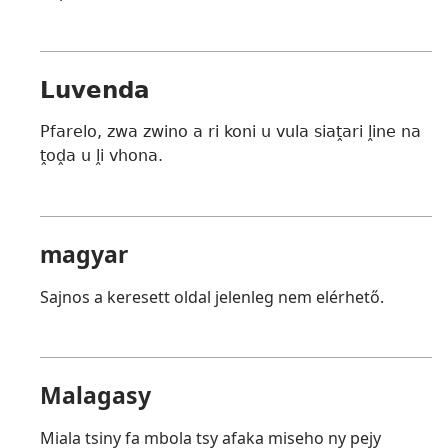
Luvenda
Pfarelo, zwa zwino a ri koni u vula siaṱari ḽine na
ṱoḓa u ḽi vhona.
magyar
Sajnos a keresett oldal jelenleg nem elérhető.
Malagasy
Miala tsiny fa mbola tsy afaka miseho ny pejy