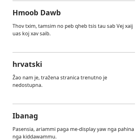
Hmoob Dawb
Thov txim, tamsim no peb qheb tsis tau sab Vej xaij
uas koj xav saib.
hrvatski
Žao nam je, tražena stranica trenutno je
nedostupna.
Ibanag
Pasensia, ariammi paga me-display yaw nga pahina
nga kiddawammu.