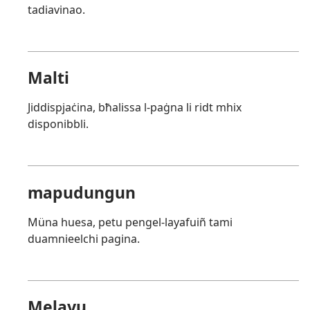
tadiavinao.
Malti
Jiddispjaċina, bħalissa l-paġna li ridt mhix
disponibbli.
mapudungun
Müna huesa, petu pengel-layafuiñ tami
duamnieelchi pagina.
Melayu