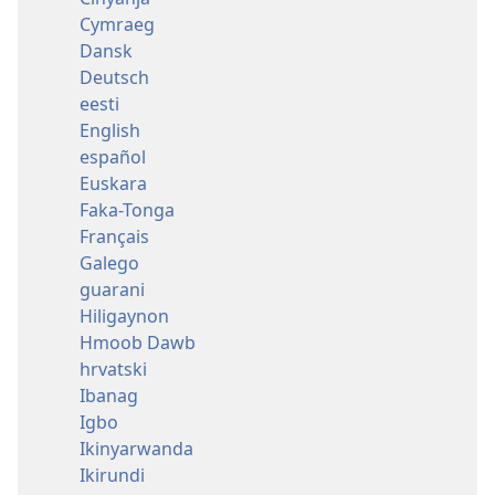
Cymraeg
Dansk
Deutsch
eesti
English
español
Euskara
Faka-Tonga
Français
Galego
guarani
Hiligaynon
Hmoob Dawb
hrvatski
Ibanag
Igbo
Ikinyarwanda
Ikirundi