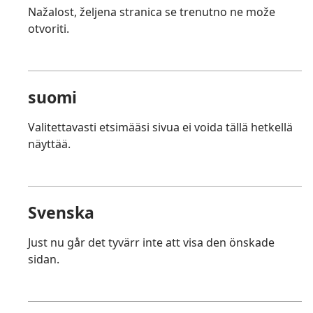
Nažalost, željena stranica se trenutno ne može
otvoriti.
suomi
Valitettavasti etsimääsi sivua ei voida tällä hetkellä
näyttää.
Svenska
Just nu går det tyvärr inte att visa den önskade
sidan.