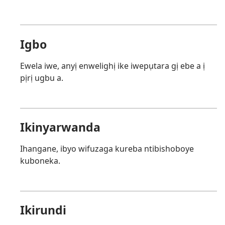
Igbo
Ewela iwe, anyị enwelighị ike iwepụtara gị ebe a ị
pịrị ugbu a.
Ikinyarwanda
Ihangane, ibyo wifuzaga kureba ntibishoboye
kuboneka.
Ikirundi