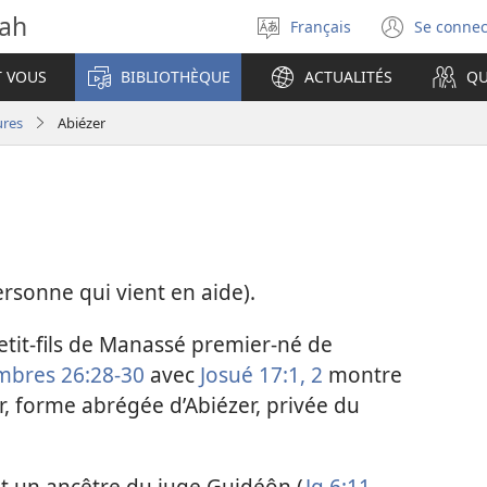
vah
Français
Se connec
Sélectionner
(ouvr
la
une
T VOUS
BIBLIOTHÈQUE
ACTUALITÉS
QU
langue
nouve
fenêt
ures
Abiézer
rsonne qui vient en aide).
petit-fils de Manassé premier-né de
bres 26:28-30
avec
Josué 17:1, 2
montre
r, forme abrégée d’Abiézer, privée du
et un ancêtre du juge Guidéôn (
Jg 6:11,