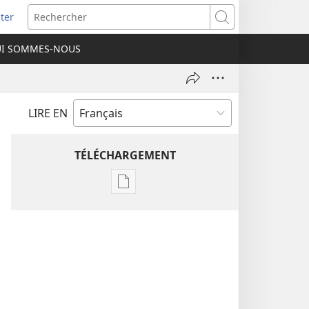
ter
e
Rechercher
I SOMMES-NOUS
lle
re)
LIRE EN
TÉLÉCHARGEMENT
Options
de
téléchargement
des
publications
numériques
Étude
perspicace