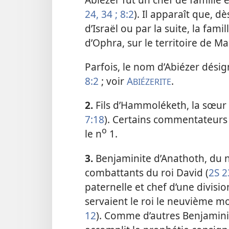
24,
34 ;
8:2
). Il apparaît que, dè
d’Israël ou par la suite, la fami
d’Ophra, sur le territoire de Ma
Parfois, le nom d’Abiézer désig
8:2
; voir
A
.
BIÉZERITE
2.
Fils d’Hammoléketh, la sœur d
7:18
). Certains commentateurs
o
le n
1.
3.
Benjaminite d’Anathoth, du n
combattants du roi David (
2S 2
paternelle et chef d’une divis
servaient le roi le neuvième m
12
). Comme d’autres
Benjaminit