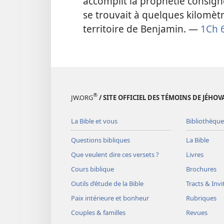
accomplit la prophétie consig
se trouvait à quelques kilomètr
territoire de Benjamin. —
1Ch 
®
JW.ORG
/ SITE OFFICIEL DES TÉMOINS DE JÉHOV
La Bible et vous
Bibliothèque
Questions bibliques
La Bible
Que veulent dire ces versets ?
Livres
Cours biblique
Brochures
Outils d’étude de la Bible
Tracts & Invi
Paix intérieure et bonheur
Rubriques
Couples & familles
Revues