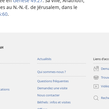
née en
Genèse 49:27
. Sa ville, Anathoth,
es au N.-N.-E. de Jérusalem, dans le
6:60
.
AH
Actualités
Liens d'acc
Deman
Qui sommes-nous ?
Trouv
(ouvre
Questions fréquentes
une
Vidé
Demandez une visite
nouvelle
tations
fenêtre)
Nous contacter
Rech
Béthels : infos et visites