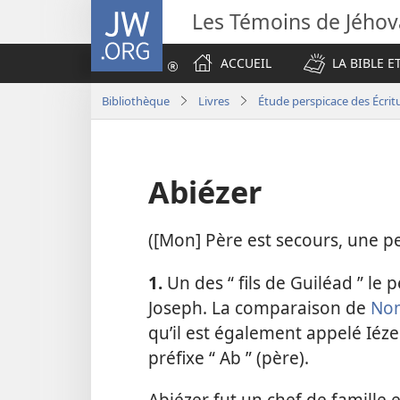
JW.ORG
Les Témoins de Jého
ACCUEIL
LA BIBLE E
Bibliothèque
Livres
Étude perspicace des Écrit
Abiézer
([Mon] Père est secours, une pe
1.
Un des “ fils de Guiléad ” le 
Joseph. La comparaison de
Nom
qu’il est également appelé Iéze
préfixe “ Ab ” (père).
Abiézer fut un chef de famille 