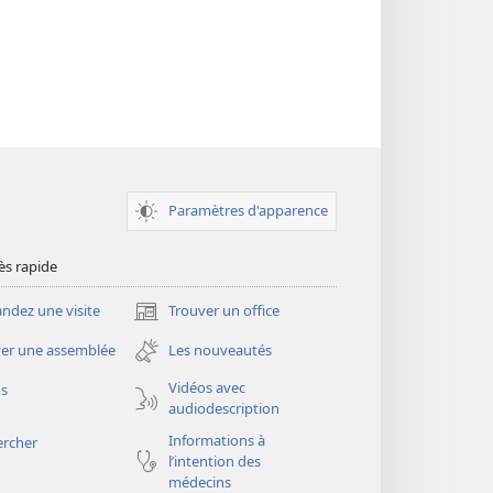
Paramètres d'apparence
ès rapide
dez une visite
Trouver un office
(ouvre
une
er une assemblée
Les nouveautés
nouvelle
fenêtre)
Vidéos avec
os
audiodescription
Informations à
ercher
l’intention des
médecins