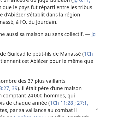
s que le pays fut réparti entre les tribus
lle d’Abiézer s’établit dans la région
nassé, à l’O. du Jourdain.
ne aussi sa maison au sens collectif. —
Jg
e Guiléad le petit-fils de Manassé (
1Ch
 tiennent cet Abiézer pour le même que
ombre des 37 plus vaillants
3:27,
39
). Il était père d’une maison
ion comptant 24 000 hommes, qui
ois de chaque année (
1Ch 11:28 ;
27:1,
es, par sa vaillance au combat il