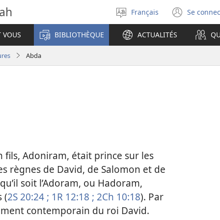
vah
Français
Se connec
Sélectionner
(ouvr
la
une
T VOUS
BIBLIOTHÈQUE
ACTUALITÉS
QU
langue
nouve
fenêt
ures
Abda
n fils, Adoniram, était prince sur les
 les règnes de David, de Salomon et de
u’il soit l’Adoram, ou Hadoram,
 (
2S 20:24 ;
1R 12:18 ;
2Ch 10:18
). Par
ement contemporain du roi David.