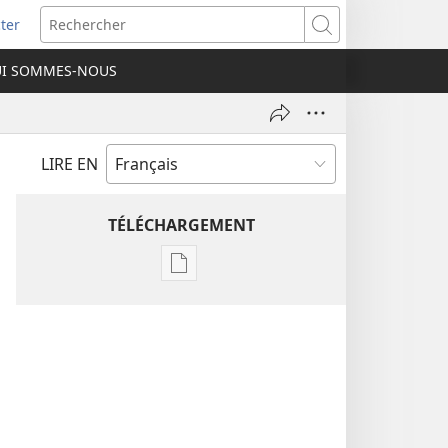
ter
e
Rechercher
I SOMMES-NOUS
lle
re)
LIRE EN
TÉLÉCHARGEMENT
Options
de
téléchargement
des
publications
numériques
Étude
perspicace