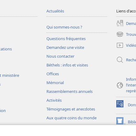
Actualités
Liens d'acc
Deman
Qui sommes-nous ?
Trouv
(ouvre
Questions fréquentes
une
Vidé
Demandez une visite
nouvelle
tations
fenêtre)
Nous contacter
Rech
Béthels : infos et visites
Offices
t ministère
Infor
Mémorial
s
l’int
repré
Rassemblements annuels
Activités
Don
(ouvre
Témoignages et anecdotes
sion
une
Aux quatre coins du monde
nouvelle
Bibl
(ouvre
fenêtre)
une
JW L
nouvelle