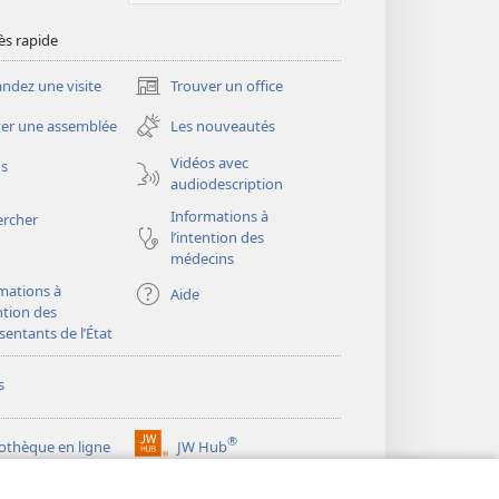
ès rapide
dez une visite
Trouver un office
(ouvre
une
er une assemblée
Les nouveautés
nouvelle
fenêtre)
Vidéos avec
os
audiodescription
Informations à
ercher
l’intention des
médecins
mations à
Aide
ention des
sentants de l’État
s
®
iothèque en ligne
JW Hub
(ouvre
une
®
ibrary
Watchtower Library
nouvelle