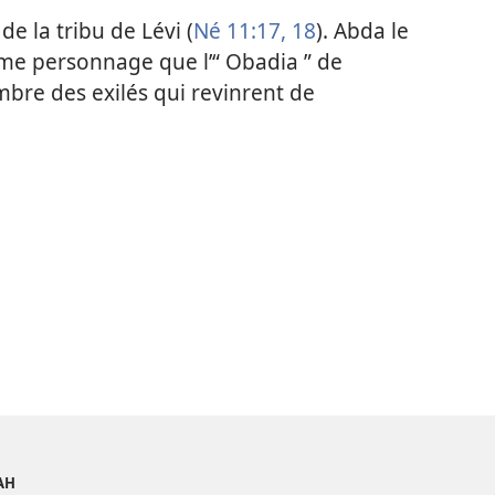
 la tribu de Lévi (
Né 11:17, 18
). Abda le
e personnage que l’“ Obadia ” de
ombre des exilés qui revinrent de
AH