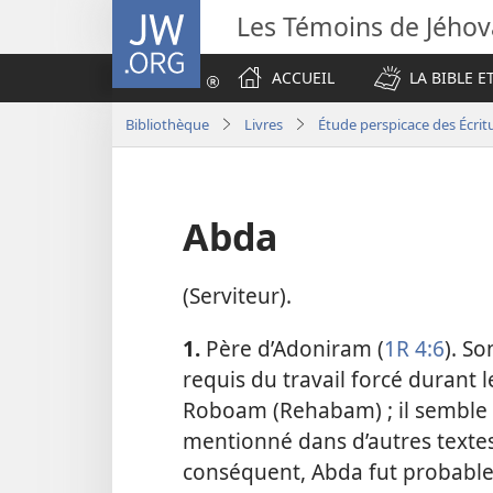
JW.ORG
Les Témoins de Jého
ACCUEIL
LA BIBLE E
Bibliothèque
Livres
Étude perspicace des Écrit
Abda
(Serviteur).
1.
Père d’Adoniram (
1R 4:6
). So
requis du travail forcé durant
Roboam (Rehabam) ; il semble q
mentionné dans d’autres textes
conséquent, Abda fut probabl