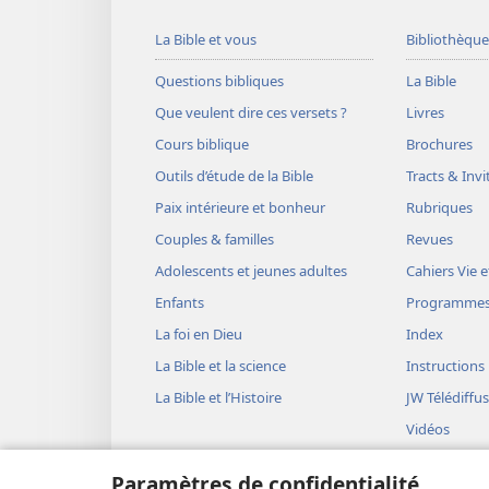
La Bible et vous
Bibliothèque
Questions bibliques
La Bible
Que veulent dire ces versets ?
Livres
Cours biblique
Brochures
Outils d’étude de la Bible
Tracts & Invi
Paix intérieure et bonheur
Rubriques
Couples & familles
Revues
Adolescents et jeunes adultes
Cahiers Vie e
Enfants
Programme
La foi en Dieu
Index
La Bible et la science
Instructions
La Bible et l’Histoire
JW Télédiffu
Vidéos
Musique
Paramètres de confidentialité