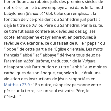
honorifique aux rabbins juifs des premiers siècles de
notre ère ; on le trouve employé ainsi dans le Talmud
babylonien (
Berakhot
16b). Celui qui remplissait la
fonction de vice-président du Sanhédrin juif portait
déjà le titre de
ʼAv
, ou Père du Sanhédrin. Par la suite,
ce titre fut aussi conféré aux évêques des Églises
copte, éthiopienne et syrienne et, en particulier, à
l’évêque d’Alexandrie, ce qui faisait de lui le “ papa ” ou
“ pope ” de cette partie de l’Église orientale. Les mots
français “ abbé ” et “ abbaye ” dérivent tous deux de
l’araméen
ʼabbaʼ.
Jérôme, traducteur de la
Vulgate
,
désapprouvait l’attribution du titre “ abbé ” aux moines
catholiques de son époque, car, selon lui, c’était une
violation des instructions de Jésus rapportées en
Matthieu 23:9
: “ En outre, n’appelez personne votre
père sur la terre, car un seul est votre Père, le
Céleste. ”