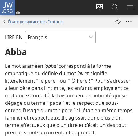
JW.ORG
Se
connecter
Changer
Recherch
AF
(ouvre
la
sur
LE
Étude perspicace des Écritures
une
langue
JW.ORG
ME
nouvelle
du
LIRE EN
fenêtre)
site
Abba
Le mot araméen
ʼabbaʼ
correspond à la forme
emphatique ou définie du mot
ʼav
et signifie
littéralement “ le père ” ou “ Ô Père ! ” Pour s’adresser
à leur père dans l’intimité, les enfants employaient ce
mot qui exprimait à la fois un peu de l’intimité qui se
dégage du terme “ papa ” et le respect que sous-
entend l’usage du mot “ père ” ; il était en même temps
familier et respectueux. Il s’agissait donc plus d’un
terme affectueux que d’un titre et c’était un des tout
premiers mots qu’un enfant apprenait.