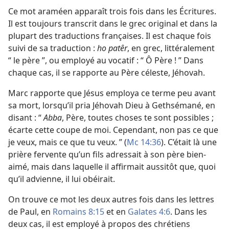
Ce mot araméen apparaît trois fois dans les Écritures.
Il est toujours transcrit dans le grec original et dans la
plupart des traductions françaises. Il est chaque fois
suivi de sa traduction :
ho patêr
, en grec, littéralement
“ le père ”, ou employé au vocatif : “ Ô Père ! ” Dans
chaque cas, il se rapporte au Père céleste, Jéhovah.
Marc rapporte que Jésus employa ce terme peu avant
sa mort, lorsqu’il pria Jéhovah Dieu à Gethsémané, en
disant : “
Abba
, Père, toutes choses te sont possibles ;
écarte cette coupe de moi. Cependant, non pas ce que
je veux, mais ce que tu veux. ” (
Mc 14:36
). C’était là une
prière fervente qu’un fils adressait à son père bien-
aimé, mais dans laquelle il affirmait aussitôt que, quoi
qu’il advienne, il lui obéirait.
On trouve ce mot les deux autres fois dans les lettres
de Paul, en
Romains 8:15
et en
Galates 4:6
. Dans les
deux cas, il est employé à propos des chrétiens