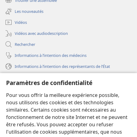
Trouver une assemblée
(ouvre
nouvelle
une
fenêtre)
Les nouveautés
nouvelle
fenêtre)
Vidéos
Vidéos avec audiodescription
Rechercher
Informations à l’intention des médecins
Informations à l’intention des représentants de l’État
Aide
Paramètres de confidentialité
Dons
Pour vous offrir la meilleure expérience possible,
(ouvre
une
nous utilisons des cookies et des technologies
nouvelle
similaires. Certains cookies sont nécessaires au
Bibliothèque en ligne
(ouvre
fenêtre)
fonctionnement de notre site Internet et ne peuvent
une
®
JW Hub
être refusés. Vous pouvez accepter ou refuser
nouvelle
(ouvre
fenêtre)
l'utilisation de cookies supplémentaires, que nous
une
®