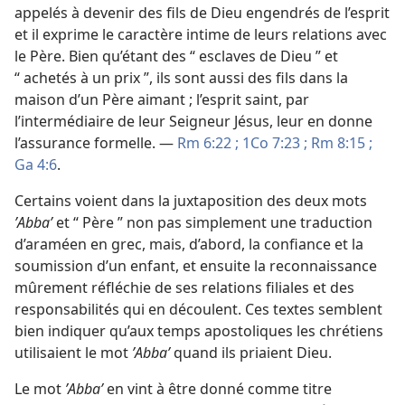
appelés à devenir des fils de Dieu engendrés de l’esprit
et il exprime le caractère intime de leurs relations avec
le Père. Bien qu’étant des “ esclaves de Dieu ” et
“ achetés à un prix ”, ils sont aussi des fils dans la
maison d’un Père aimant ; l’esprit saint, par
l’intermédiaire de leur Seigneur Jésus, leur en donne
l’assurance formelle. —
Rm 6:22 ;
1Co 7:23 ;
Rm 8:15 ;
Ga 4:6
.
Certains voient dans la juxtaposition des deux mots
ʼAbbaʼ
et “ Père ” non pas simplement une traduction
d’araméen en grec, mais, d’abord, la confiance et la
soumission d’un enfant, et ensuite la reconnaissance
mûrement réfléchie de ses relations filiales et des
responsabilités qui en découlent. Ces textes semblent
bien indiquer qu’aux temps apostoliques les chrétiens
utilisaient le mot
ʼAbbaʼ
quand ils priaient Dieu.
Le mot
ʼAbbaʼ
en vint à être donné comme titre