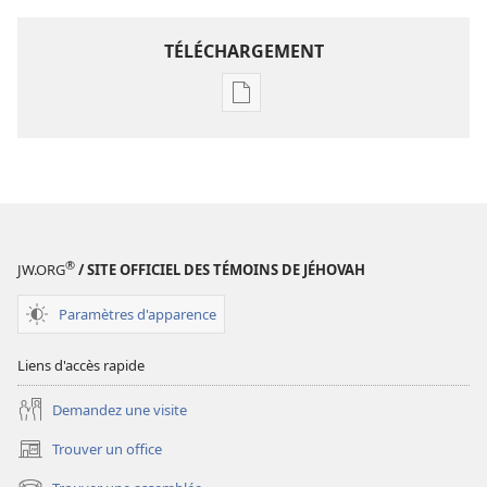
TÉLÉCHARGEMENT
Options
de
téléchargement
des
publications
numériques
Étude
®
JW.ORG
/ SITE OFFICIEL DES TÉMOINS DE JÉHOVAH
perspicace
des
Paramètres d'apparence
Écritures
Liens d'accès rapide
Demandez une visite
Trouver un office
(ouvre
une