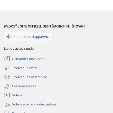
téléchargement
des
publications
numériques
Étude
®
JW.ORG
/ SITE OFFICIEL DES TÉMOINS DE JÉHOVAH
perspicace
des
Paramètres d'apparence
Écritures
Liens d'accès rapide
Demandez une visite
Trouver un office
(ouvre
une
Trouver une assemblée
(ouvre
nouvelle
une
fenêtre)
Les nouveautés
nouvelle
fenêtre)
Vidéos
Vidéos avec audiodescription