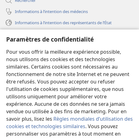
Rechercher
Informations à l’intention des médecins
Informations à l’intention des représentants de l’État
Aide
Paramètres de confidentialité
Dons
Pour vous offrir la meilleure expérience possible,
(ouvre
une
nous utilisons des cookies et des technologies
nouvelle
similaires. Certains cookies sont nécessaires au
Bibliothèque en ligne
(ouvre
fenêtre)
fonctionnement de notre site Internet et ne peuvent
une
®
JW Hub
être refusés. Vous pouvez accepter ou refuser
nouvelle
(ouvre
fenêtre)
l'utilisation de cookies supplémentaires, que nous
une
®
JW Library
nouvelle
utilisons uniquement pour améliorer votre
fenêtre)
expérience. Aucune de ces données ne sera jamais
Watchtower Library
vendue ou utilisée à des fins de marketing. Pour en
savoir plus, lisez les
Règles mondiales d’utilisation des
cookies et technologies similaires
. Vous pouvez
personnaliser vos paramètres à tout moment en