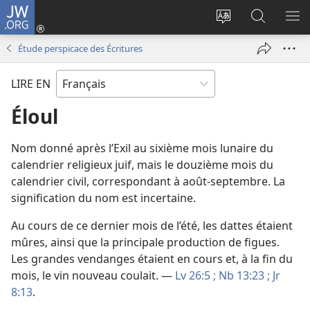
JW.ORG
Se
connecter
Changer
Recherch
AF
(ouvre
la
sur
LE
Étude perspicace des Écritures
une
langue
JW.ORG
ME
nouvelle
du
LIRE EN
fenêtre)
site
Éloul
Nom donné après l’Exil au sixième mois lunaire du
calendrier religieux juif, mais le douzième mois du
calendrier civil, correspondant à août-septembre. La
signification du nom est incertaine.
Au cours de ce dernier mois de l’été, les dattes étaient
mûres, ainsi que la principale production de figues.
Les grandes vendanges étaient en cours et, à la fin du
mois, le vin nouveau coulait. —
Lv 26:5 ;
Nb 13:23 ;
Jr
8:13
.