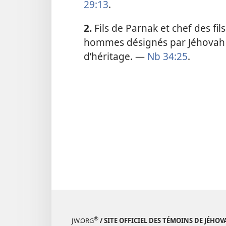
29:13
.
2.
Fils de Parnak et chef des fil
hommes désignés par Jéhovah p
d’héritage. —
Nb 34:25
.
®
JW.ORG
/ SITE OFFICIEL DES TÉMOINS DE JÉHOV