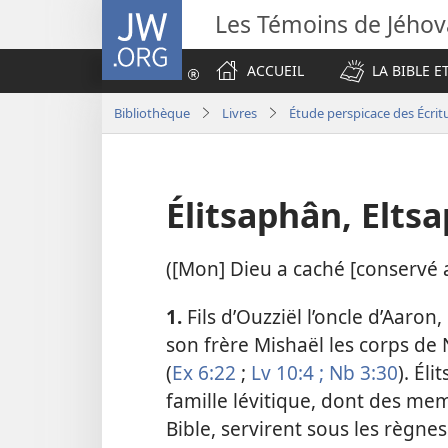
JW.ORG
Les Témoins de Jého
ACCUEIL
LA BIBLE E
Bibliothèque
Livres
Étude perspicace des Écrit
Élitsaphân, Elts
([Mon] Dieu a caché [conservé a
1.
Fils d’Ouzziël l’oncle d’Aaron
son frère Mishaël les corps d
(
Ex 6:22
;
Lv 10:4 ;
Nb 3:30
). Éli
famille lévitique, dont des m
Bible, servirent sous les règne