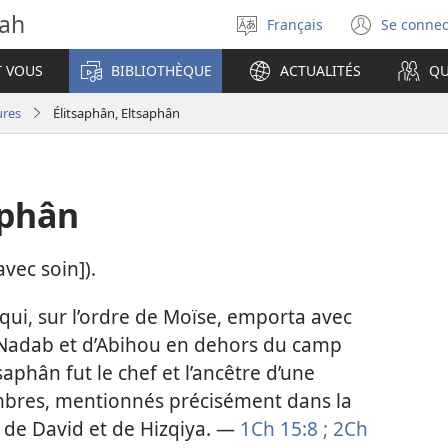
vah
Français
Se connec
Sélectionner
(ouvr
la
une
T VOUS
BIBLIOTHÈQUE
ACTUALITÉS
QU
langue
nouve
fenêt
ures
Élitsaphân, Eltsaphân
aphân
vec soin]).
, qui, sur l’ordre de Moïse, emporta avec
e Nadab et d’Abihou en dehors du camp
tsaphân fut le chef et l’ancêtre d’une
embres, mentionnés précisément dans la
s de David et de Hizqiya. —
1Ch 15:8 ;
2Ch