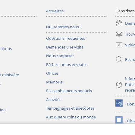
Actualités
Liens d'acc
Deman
Qui sommes-nous ?
Trouv
(ouvre
Questions fréquentes
une
Vidé
Demandez une visite
nouvelle
tations
fenêtre)
Nous contacter
Rech
Béthels : infos et visites
Offices
t ministère
Infor
Mémorial
s
l’int
repré
Rassemblements annuels
Activités
Don
(ouvre
Témoignages et anecdotes
sion
une
Aux quatre coins du monde
nouvelle
Bibl
(ouvre
fenêtre)
une
JW L
nouvelle