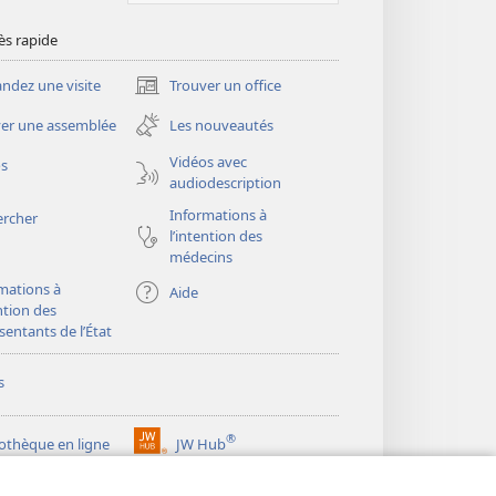
ès rapide
dez une visite
Trouver un office
(ouvre
une
er une assemblée
Les nouveautés
nouvelle
fenêtre)
Vidéos avec
os
audiodescription
Informations à
ercher
l’intention des
médecins
mations à
Aide
ention des
sentants de l’État
s
®
iothèque en ligne
JW Hub
(ouvre
une
®
ibrary
Watchtower Library
nouvelle