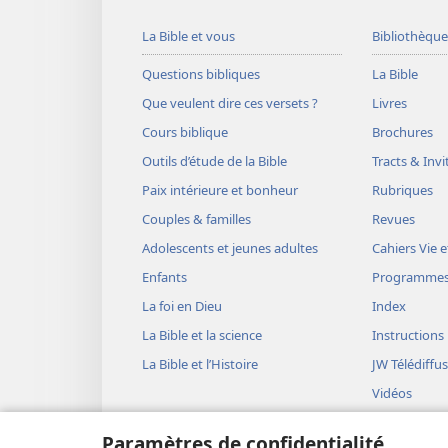
La Bible et vous
Bibliothèque
Questions bibliques
La Bible
Que veulent dire ces versets ?
Livres
Cours biblique
Brochures
Outils d’étude de la Bible
Tracts & Invi
Paix intérieure et bonheur
Rubriques
Couples & familles
Revues
Adolescents et jeunes adultes
Cahiers Vie e
Enfants
Programme
La foi en Dieu
Index
La Bible et la science
Instructions
La Bible et l’Histoire
JW Télédiffu
Vidéos
Musique
Paramètres de confidentialité