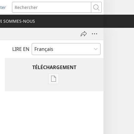
ter
e
Rechercher
I SOMMES-NOUS
lle
re)
LIRE EN
TÉLÉCHARGEMENT
Options
de
téléchargement
des
publications
numériques
Étude
perspicace