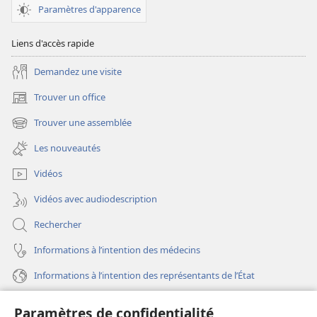
jeunes
jeunes
Paramètres d'apparence
Liens d'accès rapide
Demandez une visite
Trouver un office
(ouvre
une
Trouver une assemblée
(ouvre
nouvelle
une
fenêtre)
Les nouveautés
nouvelle
fenêtre)
Vidéos
Vidéos avec audiodescription
Rechercher
Informations à l’intention des médecins
Informations à l’intention des représentants de l’État
Aide
Paramètres de confidentialité