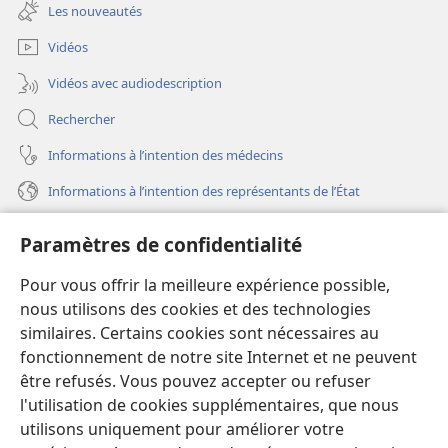
une
fenêtre)
Les nouveautés
nouvelle
fenêtre)
Vidéos
Vidéos avec audiodescription
Rechercher
Informations à l’intention des médecins
Informations à l’intention des représentants de l’État
Aide
Paramètres de confidentialité
Dons
Pour vous offrir la meilleure expérience possible,
(ouvre
une
nous utilisons des cookies et des technologies
nouvelle
similaires. Certains cookies sont nécessaires au
Bibliothèque en ligne
(ouvre
fenêtre)
fonctionnement de notre site Internet et ne peuvent
une
®
JW Hub
être refusés. Vous pouvez accepter ou refuser
nouvelle
(ouvre
fenêtre)
l'utilisation de cookies supplémentaires, que nous
une
®
JW Library
nouvelle
utilisons uniquement pour améliorer votre
fenêtre)