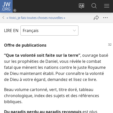
JW.ORG
Se
connecter
Changer
Recherch
AF
(ouvre
la
sur
LE
« Voici, je fais toutes choses nouvelles »
une
langue
JW.ORG
ME
nouvelle
du
LIRE EN
fenêtre)
site
Offre de publications
“Que ta volonté soit faite sur la terre”
, ouvrage basé
sur les prophéties de Daniel, vous révèle le combat
fatal que mènent les nations contre le juste Royaume
de Dieu maintenant établi. Pour connaître la volonté
de Dieu à votre égard, demandez et lisez ce livre.
Beau volume cartonné, vert, titre doré, tableau
chronologique, index des sujets et des références
bibliques.
Du paradis perdu au paradis reconquis
est plus