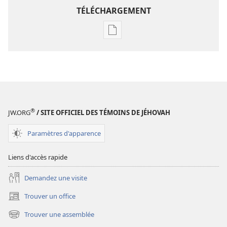
TÉLÉCHARGEMENT
Options
de
téléchargement
des
publications
numériques
« Voici,
®
JW.ORG
/ SITE OFFICIEL DES TÉMOINS DE JÉHOVAH
je
fais
Paramètres d'apparence
toutes
choses
Liens d'accès rapide
nouvelles »
Demandez une visite
Trouver un office
(ouvre
une
Trouver une assemblée
(ouvre
nouvelle