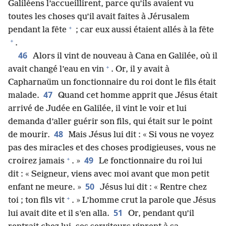
Galiléens l’accueillirent, parce qu’ils avaient vu
toutes les choses qu’il avait faites à Jérusalem
+
pendant la fête
; car eux aussi étaient allés à la fête
+
.
46
Alors il vint de nouveau à Cana en Galilée, où il
+
avait changé l’eau en vin
. Or, il y avait à
Capharnaüm un fonctionnaire du roi dont le fils était
47
malade.
Quand cet homme apprit que Jésus était
arrivé de Judée en Galilée, il vint le voir et lui
demanda d’aller guérir son fils, qui était sur le point
48
de mourir.
Mais Jésus lui dit : « Si vous ne voyez
pas des miracles et des choses prodigieuses, vous ne
+
49
croirez jamais
. »
Le fonctionnaire du roi lui
dit : « Seigneur, viens avec moi avant que mon petit
50
enfant ne meure. »
Jésus lui dit : « Rentre chez
+
toi ; ton fils vit
. » L’homme crut la parole que Jésus
51
lui avait dite et il s’en alla.
Or, pendant qu’il