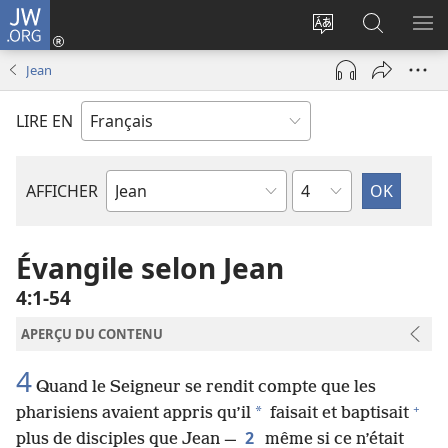
JW.ORG
Se
connecter
Changer
Recherch
AF
(ouvre
la
sur
LE
Jean
une
langue
JW.ORG
ME
nouvelle
du
LIRE EN
fenêtre)
site
Chapitre
AFFICHER
Livre
de
la
Évangile selon Jean
Bible
4​:​1-54
APERÇU DU CONTENU
4
Quand le Seigneur se rendit compte que les
+
*
pharisiens avaient appris qu’il
faisait et baptisait
2
plus de disciples que Jean —
même si ce n’était