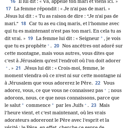
16
Il lui dit : « Va, appelle ton mari et viens ici. »
17
La femme répondit : « Je n’ai pas de mari. »
Jésus lui dit : « Tu as raison de dire : “Je n’ai pas de
18
mari.”
Car tu as eu cinq maris, et l’homme avec
qui tu es maintenant n’est pas ton mari. En cela tu as
19
*
dit vrai. »
La femme lui dit : « Seigneur
, je vois
+
20
que tu es prophète
.
Nos ancêtres ont adoré sur
cette montagne, mais vous autres, vous dites que
c’est à Jérusalem qu’est l’endroit où l’on doit adorer
+
21
. »
Jésus lui dit : « Crois-​moi, femme, le
moment viendra où ce n’est ni sur cette montagne ni
22
à Jérusalem que vous adorerez le Père.
Vous
+
adorez, vous, ce que vous ne connaissez pas
; nous
adorons, nous, ce que nous connaissons, parce que
+
23
*
*
le salut
commence
par les Juifs
.
Mais
l’heure vient, et c’est maintenant, où les vrais
adorateurs adoreront le Père avec l’esprit et la
vérité ; le Père, en effet, cherche ce genre de