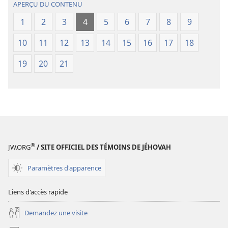
APERÇU DU CONTENU
nouveau
nouveau
1
2
3
4
5
6
7
8
9
(édition
(édition
révisée
révisée
10
11
12
13
14
15
16
17
18
de
de
2018)
2018)
19
20
21
®
JW.ORG
/ SITE OFFICIEL DES TÉMOINS DE JÉHOVAH
Paramètres d'apparence
Liens d'accès rapide
Demandez une visite