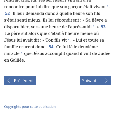
rentrait chez lui, ses serviteurs vinrent à sa
*
rencontre pour lui dire que son garçon était vivant
.
52
Il leur demanda donc à quelle heure son fils
s’était senti mieux. Ils lui répondirent : « Sa fièvre a
53
*
disparu hier, vers une heure de l’après-midi
. »
Le père sut alors que c’était à l’heure même où
+
Jésus lui avait dit : « Ton fils vit
. » Lui et toute sa
54
famille crurent donc.
Ce fut là le deuxième
+
miracle
que Jésus accomplit quand il vint de Judée
en Galilée.
Précédent
Suivant
Copyrights pour cette publication