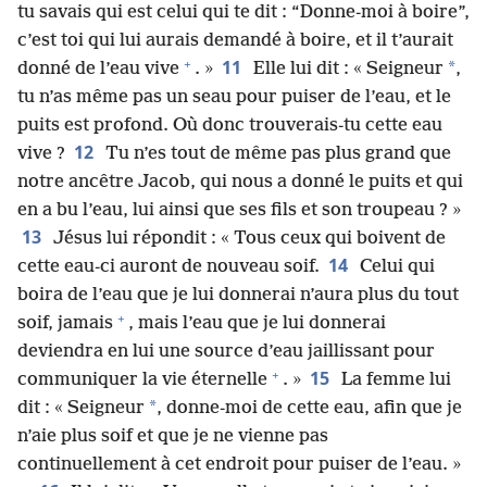
tu savais qui est celui qui te dit : “Donne-​moi à boire”,
c’est toi qui lui aurais demandé à boire, et il t’aurait
+
11
*
donné de l’eau vive
. »
Elle lui dit : « Seigneur
,
tu n’as même pas un seau pour puiser de l’eau, et le
puits est profond. Où donc trouverais-​tu cette eau
12
vive ?
Tu n’es tout de même pas plus grand que
notre ancêtre Jacob, qui nous a donné le puits et qui
en a bu l’eau, lui ainsi que ses fils et son troupeau ? »
13
Jésus lui répondit : « Tous ceux qui boivent de
14
cette eau-​ci auront de nouveau soif.
Celui qui
boira de l’eau que je lui donnerai n’aura plus du tout
+
soif, jamais
, mais l’eau que je lui donnerai
deviendra en lui une source d’eau jaillissant pour
+
15
communiquer la vie éternelle
. »
La femme lui
*
dit : « Seigneur
, donne-​moi de cette eau, afin que je
n’aie plus soif et que je ne vienne pas
continuellement à cet endroit pour puiser de l’eau. »