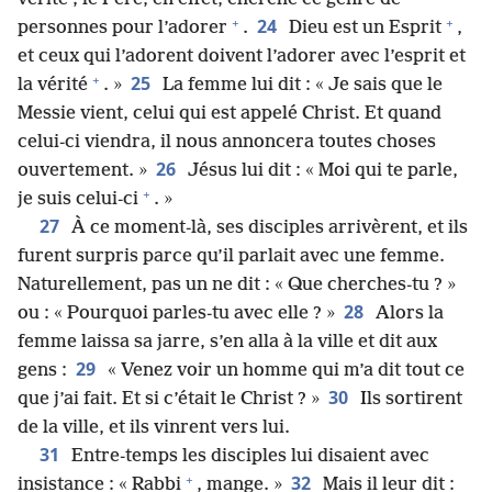
+
+
24
personnes pour l’adorer
.
Dieu est un Esprit
,
et ceux qui l’adorent doivent l’adorer avec l’esprit et
+
25
la vérité
. »
La femme lui dit : « Je sais que le
Messie vient, celui qui est appelé Christ. Et quand
celui-ci viendra, il nous annoncera toutes choses
26
ouvertement. »
Jésus lui dit : « Moi qui te parle,
+
je suis celui-ci
. »
27
À ce moment-​là, ses disciples arrivèrent, et ils
furent surpris parce qu’il parlait avec une femme.
Naturellement, pas un ne dit : « Que cherches-​tu ? »
28
ou : « Pourquoi parles-​tu avec elle ? »
Alors la
femme laissa sa jarre, s’en alla à la ville et dit aux
29
gens :
« Venez voir un homme qui m’a dit tout ce
30
que j’ai fait. Et si c’était le Christ ? »
Ils sortirent
de la ville, et ils vinrent vers lui.
31
Entre-temps les disciples lui disaient avec
+
32
insistance : « Rabbi
, mange. »
Mais il leur dit :