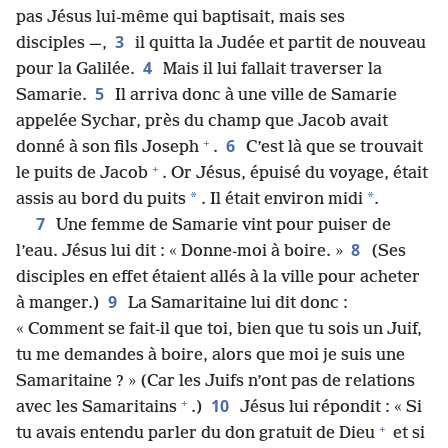
pas Jésus lui-​même qui baptisait, mais ses
3
disciples —,
il quitta la Judée et partit de nouveau
4
pour la Galilée.
Mais il lui fallait traverser la
5
Samarie.
Il arriva donc à une ville de Samarie
appelée Sychar, près du champ que Jacob avait
+
6
donné à son fils Joseph
.
C’est là que se trouvait
+
le puits de Jacob
. Or Jésus, épuisé du voyage, était
*
*
assis au bord du puits
. Il était environ midi
.
7
Une femme de Samarie vint pour puiser de
8
l’eau. Jésus lui dit : « Donne-​moi à boire. »
(Ses
disciples en effet étaient allés à la ville pour acheter
9
à manger.)
La Samaritaine lui dit donc :
« Comment se fait-​il que toi, bien que tu sois un Juif,
tu me demandes à boire, alors que moi je suis une
Samaritaine ? » (Car les Juifs n’ont pas de relations
+
10
avec les Samaritains
.)
Jésus lui répondit : « Si
+
tu avais entendu parler du don gratuit de Dieu
et si