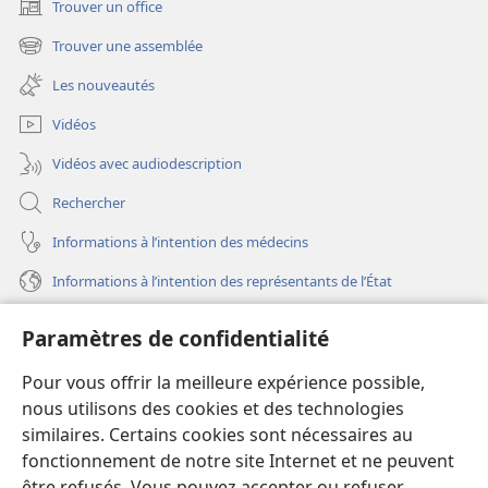
Trouver un office
(ouvre
une
Trouver une assemblée
(ouvre
nouvelle
une
fenêtre)
Les nouveautés
nouvelle
fenêtre)
Vidéos
Vidéos avec audiodescription
Rechercher
Informations à l’intention des médecins
Informations à l’intention des représentants de l’État
Aide
Paramètres de confidentialité
Dons
Pour vous offrir la meilleure expérience possible,
(ouvre
une
nous utilisons des cookies et des technologies
nouvelle
similaires. Certains cookies sont nécessaires au
Bibliothèque en ligne
(ouvre
fenêtre)
fonctionnement de notre site Internet et ne peuvent
une
®
JW Hub
être refusés. Vous pouvez accepter ou refuser
nouvelle