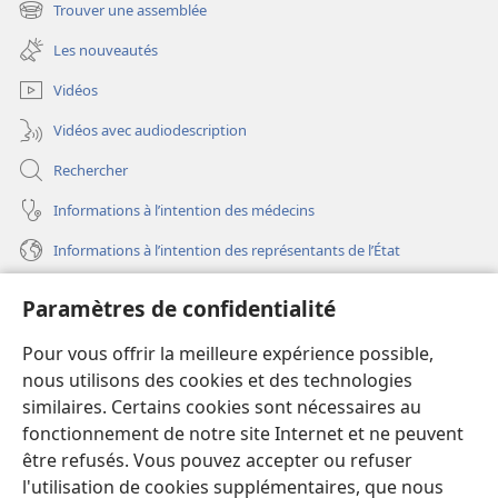
une
Trouver une assemblée
(ouvre
nouvelle
une
fenêtre)
Les nouveautés
nouvelle
fenêtre)
Vidéos
Vidéos avec audiodescription
Rechercher
Informations à l’intention des médecins
Informations à l’intention des représentants de l’État
Aide
Paramètres de confidentialité
Dons
Pour vous offrir la meilleure expérience possible,
(ouvre
une
nous utilisons des cookies et des technologies
nouvelle
similaires. Certains cookies sont nécessaires au
Bibliothèque en ligne
(ouvre
fenêtre)
fonctionnement de notre site Internet et ne peuvent
une
®
JW Hub
être refusés. Vous pouvez accepter ou refuser
nouvelle
(ouvre
fenêtre)
l'utilisation de cookies supplémentaires, que nous
une