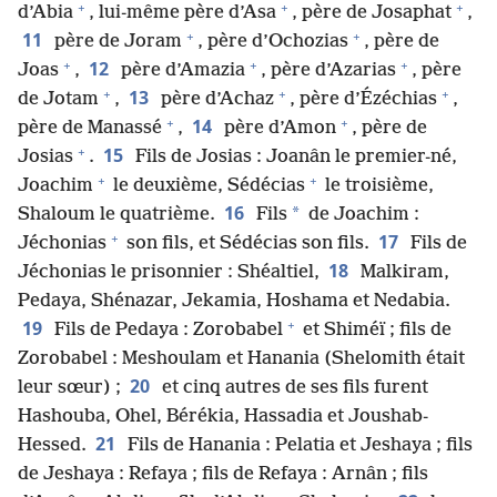
+
+
+
d’Abia
, lui-​même père d’Asa
, père de Josaphat
,
+
+
11
père de Joram
, père d’Ochozias
, père de
+
+
+
12
Joas
,
père d’Amazia
, père d’Azarias
, père
+
+
+
13
de Jotam
,
père d’Achaz
, père d’Ézéchias
,
+
+
14
père de Manassé
,
père d’Amon
, père de
+
15
Josias
.
Fils de Josias : Joanân le premier-né,
+
+
Joachim
le deuxième, Sédécias
le troisième,
16
*
Shaloum le quatrième.
Fils
de Joachim :
+
17
Jéchonias
son fils, et Sédécias son fils.
Fils de
18
Jéchonias le prisonnier : Shéaltiel,
Malkiram,
Pedaya, Shénazar, Jekamia, Hoshama et Nedabia.
+
19
Fils de Pedaya : Zorobabel
et Shiméï ; fils de
Zorobabel : Meshoulam et Hanania (Shelomith était
20
leur sœur) ;
et cinq autres de ses fils furent
Hashouba, Ohel, Bérékia, Hassadia et Joushab-
21
Hessed.
Fils de Hanania : Pelatia et Jeshaya ; fils
de Jeshaya : Refaya ; fils de Refaya : Arnân ; fils