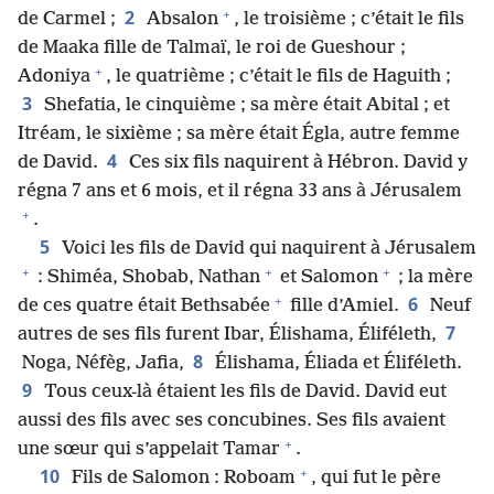
+
2
de Carmel ;
Absalon
, le troisième ; c’était le fils
de Maaka fille de Talmaï, le roi de Gueshour ;
+
Adoniya
, le quatrième ; c’était le fils de Haguith ;
3
Shefatia, le cinquième ; sa mère était Abital ; et
Itréam, le sixième ; sa mère était Égla, autre femme
4
de David.
Ces six fils naquirent à Hébron. David y
régna 7 ans et 6 mois, et il régna 33 ans à Jérusalem
+
.
5
Voici les fils de David qui naquirent à Jérusalem
+
+
+
: Shiméa, Shobab, Nathan
et Salomon
; la mère
+
6
de ces quatre était Bethsabée
fille d’Amiel.
Neuf
7
autres de ses fils furent Ibar, Élishama, Éliféleth,
8
Noga, Néfèg, Jafia,
Élishama, Éliada et Éliféleth.
9
Tous ceux-là étaient les fils de David. David eut
aussi des fils avec ses concubines. Ses fils avaient
+
une sœur qui s’appelait Tamar
.
+
10
Fils de Salomon : Roboam
, qui fut le père