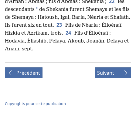
22
d’Arnân : Abdias ; fils d’Abdias : Shekania ;
les
*
descendants
de Shekania furent Shemaya et les fils
de Shemaya : Hatoush, Igal, Baria, Néaria et Shafath.
23
Ils furent six en tout.
Fils de Néaria : Élioénaï,
24
Hizkia et Azrikam, trois.
Fils d’Élioénaï :
Hodavia, Éliashib, Pelaya, Akoub, Joanân, Delaya et
Anani, sept.
Précédent
Suivant
Copyrights pour cette publication