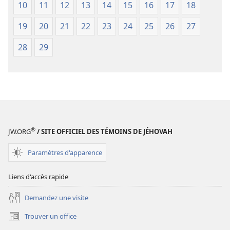
10
11
12
13
14
15
16
17
18
de
de
2018)
2018)
19
20
21
22
23
24
25
26
27
28
29
®
JW.ORG
/ SITE OFFICIEL DES TÉMOINS DE JÉHOVAH
Paramètres d'apparence
Liens d'accès rapide
Demandez une visite
Trouver un office
(ouvre