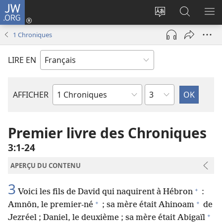
JW.ORG
Se
connecter
Changer
Recherch
AF
(ouvre
la
sur
LE
1 Chroniques
une
langue
JW.ORG
ME
nouvelle
du
LIRE EN
fenêtre)
site
Chapitre
AFFICHER
Livre
de
la
Premier livre des Chroniques
Bible
3​:​1-24
APERÇU DU CONTENU
3
+
Voici les fils de David qui naquirent à Hébron
:
+
+
Amnôn, le premier-né
; sa mère était Ahinoam
de
+
Jezréel ; Daniel, le deuxième ; sa mère était Abigaïl