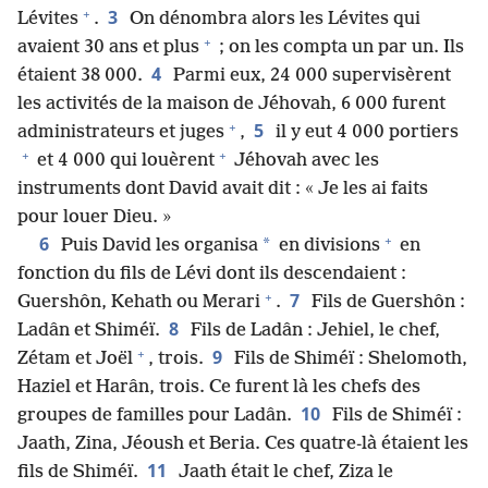
+
3
Lévites
.
On dénombra alors les Lévites qui
+
avaient 30 ans et plus
; on les compta un par un. Ils
4
étaient 38 000.
Parmi eux, 24 000 supervisèrent
les activités de la maison de Jéhovah, 6 000 furent
+
5
administrateurs et juges
,
il y eut 4 000 portiers
+
+
et 4 000 qui louèrent
Jéhovah avec les
instruments dont David avait dit : « Je les ai faits
pour louer Dieu. »
+
6
*
Puis David les organisa
en divisions
en
fonction du fils de Lévi dont ils descendaient :
+
7
Guershôn, Kehath ou Merari
.
Fils de Guershôn :
8
Ladân et Shiméï.
Fils de Ladân : Jehiel, le chef,
+
9
Zétam et Joël
, trois.
Fils de Shiméï : Shelomoth,
Haziel et Harân, trois. Ce furent là les chefs des
10
groupes de familles pour Ladân.
Fils de Shiméï :
Jaath, Zina, Jéoush et Beria. Ces quatre-​là étaient les
11
fils de Shiméï.
Jaath était le chef, Ziza le