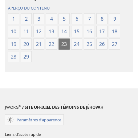
monde
monde
APERÇU DU CONTENU
nouveau
nouveau
1
2
3
4
5
6
7
8
9
(édition
(édition
révisée
révisée
10
11
12
13
14
15
16
17
18
de
de
2018)
2018)
19
20
21
22
23
24
25
26
27
28
29
®
JW.ORG
/ SITE OFFICIEL DES TÉMOINS DE JÉHOVAH
Paramètres d'apparence
Liens d'accès rapide