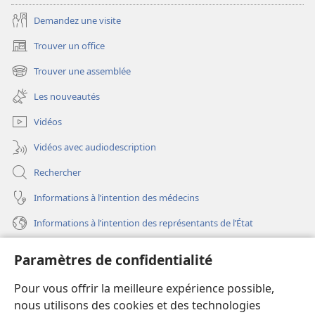
Demandez une visite
Trouver un office
(ouvre
une
Trouver une assemblée
(ouvre
nouvelle
une
fenêtre)
Les nouveautés
nouvelle
fenêtre)
Vidéos
Vidéos avec audiodescription
Rechercher
Informations à l’intention des médecins
Informations à l’intention des représentants de l’État
Aide
Paramètres de confidentialité
Dons
Pour vous offrir la meilleure expérience possible,
(ouvre
une
nous utilisons des cookies et des technologies