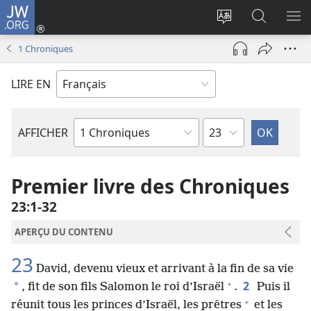
JW.ORG
Se
connecter
Changer
Recherch
AF
(ouvre
la
sur
LE
1 Chroniques
une
langue
JW.ORG
ME
nouvelle
du
LIRE EN
fenêtre)
site
Chapitre
AFFICHER
Livre
de
la
Premier livre des Chroniques
Bible
23​:​1-32
APERÇU DU CONTENU
23
David, devenu vieux et arrivant à la fin de sa vie
+
2
*
, fit de son fils Salomon le roi d’Israël
.
Puis il
+
réunit tous les princes d’Israël, les prêtres
et les