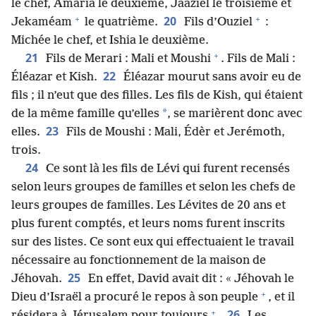
le chef, Amaria le deuxième, Jaaziel le troisième et
+
+
20
Jekaméam
le quatrième.
Fils d’Ouziel
:
Michée le chef, et Ishia le deuxième.
+
21
Fils de Merari : Mali et Moushi
. Fils de Mali :
22
Éléazar et Kish.
Éléazar mourut sans avoir eu de
fils ; il n’eut que des filles. Les fils de Kish, qui étaient
*
de la même famille qu’elles
, se marièrent donc avec
23
elles.
Fils de Moushi : Mali, Édèr et Jerémoth,
trois.
24
Ce sont là les fils de Lévi qui furent recensés
selon leurs groupes de familles et selon les chefs de
leurs groupes de familles. Les Lévites de 20 ans et
plus furent comptés, et leurs noms furent inscrits
sur des listes. Ce sont eux qui effectuaient le travail
nécessaire au fonctionnement de la maison de
25
Jéhovah.
En effet, David avait dit : « Jéhovah le
+
Dieu d’Israël a procuré le repos à son peuple
, et il
+
26
résidera à Jérusalem pour toujours
.
Les