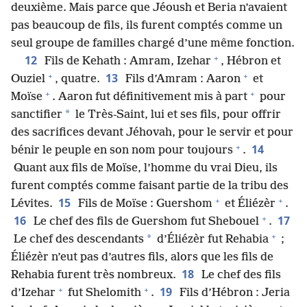
deuxième. Mais parce que Jéoush et Beria n’avaient
pas beaucoup de fils, ils furent comptés comme un
seul groupe de familles chargé d’une même fonction.
+
12
Fils de Kehath : Amram, Izehar
, Hébron et
+
+
13
Ouziel
, quatre.
Fils d’Amram : Aaron
et
+
+
Moïse
. Aaron fut définitivement mis à part
pour
*
sanctifier
le Très-Saint, lui et ses fils, pour offrir
des sacrifices devant Jéhovah, pour le servir et pour
+
14
bénir le peuple en son nom pour toujours
.
Quant aux fils de Moïse, l’homme du vrai Dieu, ils
furent comptés comme faisant partie de la tribu des
+
+
15
Lévites.
Fils de Moïse : Guershom
et Éliézèr
.
+
16
17
Le chef des fils de Guershom fut Shebouel
.
+
*
Le chef des descendants
d’Éliézèr fut Rehabia
;
Éliézèr n’eut pas d’autres fils, alors que les fils de
18
Rehabia furent très nombreux.
Le chef des fils
+
+
19
d’Izehar
fut Shelomith
.
Fils d’Hébron : Jeria