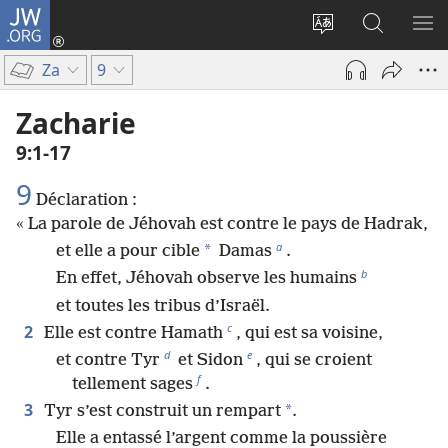
JW.ORG
Se
connecter
Changer
Recherch
AF
(ouvre
la
sur
LE
Za
9
une
langue
JW.ORG
ME
nouvelle
du
Zacharie
fenêtre)
site
9​:​1-17
9
Déclaration :
« La parole de Jéhovah est contre le pays de Hadrak,
a
*
et elle a pour cible
Damas
.
b
En effet, Jéhovah observe les humains
et toutes les tribus d’Israël.
c
2
Elle est contre Hamath
, qui est sa voisine,
d
e
et contre Tyr
et Sidon
, qui se croient
f
tellement sages
.
3
*
Tyr s’est construit un rempart
.
Elle a entassé l’argent comme la poussière