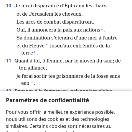
10
Je ferai disparaître d’Éphraïm les chars
et de Jérusalem les chevaux.
Les arcs de combat disparaîtront.
s
Oui, il annoncera la paix aux nations
.
Sa domination s’étendra d’une mer à l’autre
*
et du Fleuve
jusqu’aux extrémités de la
t
terre
.
11
Quant à toi, ô femme, par le moyen du sang de
ton alliance,
je ferai sortir tes prisonniers de la fosse sans
u
eau
.
12
Revenez à la forteresse, prisonniers pleins
v
d’espoir
!
Paramètres de confidentialité
Je te le dis aujourd’hui :
Pour vous offrir la meilleure expérience possible,
w
“Ô femme, je te rendrai une double portion
.
nous utilisons des cookies et des technologies
13
*
Car je tendrai
Juda comme un arc
similaires. Certains cookies sont nécessaires au
*
et je placerai Éphraïm dans l’arc
.