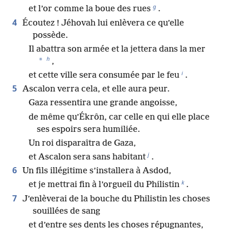
g
et l’or comme la boue des rues
.
4
Écoutez ! Jéhovah lui enlèvera ce qu’elle
possède.
Il abattra son armée et la jettera dans la mer
h
*
,
i
et cette ville sera consumée par le feu
.
5
Ascalon verra cela, et elle aura peur.
Gaza ressentira une grande angoisse,
de même qu’Ékrôn, car celle en qui elle place
ses espoirs sera humiliée.
Un roi disparaîtra de Gaza,
j
et Ascalon sera sans habitant
.
6
Un fils illégitime s’installera à Asdod,
k
et je mettrai fin à l’orgueil du Philistin
.
7
J’enlèverai de la bouche du Philistin les choses
souillées de sang
et d’entre ses dents les choses répugnantes,