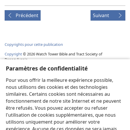
Précédent
Suivant
Copyrights pour cette publication
Copyright
©
2026
Watch Tower Bible and Tract Society of
Pennsylvania.
CONDITIONS D’UTILISATION
|
RÈGLES DE CONFIDENTIALITÉ
|
Paramètres de confidentialité
PARAMÈTRES DE CONFIDENTIALITÉ
Pour vous offrir la meilleure expérience possible,
nous utilisons des cookies et des technologies
similaires. Certains cookies sont nécessaires au
fonctionnement de notre site Internet et ne peuvent
être refusés. Vous pouvez accepter ou refuser
l'utilisation de cookies supplémentaires, que nous
utilisons uniquement pour améliorer votre
expérience. Aucune de ces données ne sera jamais