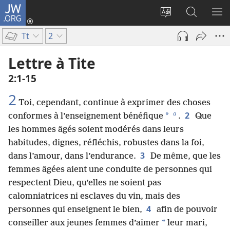
JW.ORG
Se
connecter
Changer
Recherch
AF
(ouvre
la
sur
LE
Tt
2
une
langue
JW.ORG
ME
nouvelle
du
Lettre à Tite
fenêtre)
site
2​:​1-15
2
Toi, cependant, continue à exprimer des choses
a
2
*
conformes à l’enseignement bénéfique
.
Que
les hommes âgés soient modérés dans leurs
habitudes, dignes, réfléchis, robustes dans la foi,
3
dans l’amour, dans l’endurance.
De même, que les
femmes âgées aient une conduite de personnes qui
respectent Dieu, qu’elles ne soient pas
calomniatrices ni esclaves du vin, mais des
4
personnes qui enseignent le bien,
afin de pouvoir
*
conseiller aux jeunes femmes d’aimer
leur mari,