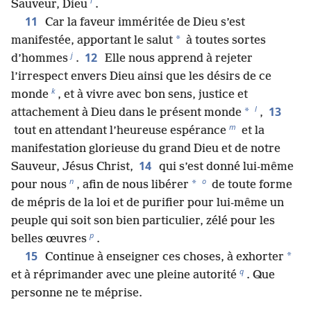
i
Sauveur, Dieu
.
11
Car la faveur imméritée de Dieu s’est
*
manifestée, apportant le salut
à toutes sortes
j
12
d’hommes
.
Elle nous apprend à rejeter
l’irrespect envers Dieu ainsi que les désirs de ce
k
monde
, et à vivre avec bon sens, justice et
l
13
*
attachement à Dieu dans le présent monde
,
m
tout en attendant l’heureuse espérance
et la
manifestation glorieuse du grand Dieu et de notre
14
Sauveur, Jésus Christ,
qui s’est donné lui-même
n
o
*
pour nous
, afin de nous libérer
de toute forme
de mépris de la loi et de purifier pour lui-même un
peuple qui soit son bien particulier, zélé pour les
p
belles œuvres
.
15
*
Continue à enseigner ces choses, à exhorter
q
et à réprimander avec une pleine autorité
. Que
personne ne te méprise.