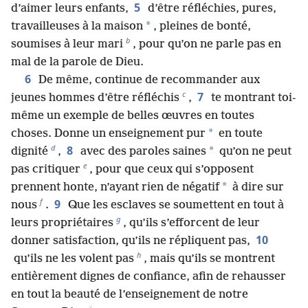
5
d’aimer leurs enfants,
d’être réfléchies, pures,
*
travailleuses à la maison
, pleines de bonté,
b
soumises à leur mari
, pour qu’on ne parle pas en
mal de la parole de Dieu.
6
De même, continue de recommander aux
c
7
jeunes hommes d’être réfléchis
,
te montrant toi-
même un exemple de belles œuvres en toutes
*
choses. Donne un enseignement pur
en toute
d
8
*
dignité
,
avec des paroles saines
qu’on ne peut
e
pas critiquer
, pour que ceux qui s’opposent
*
prennent honte, n’ayant rien de négatif
à dire sur
f
9
nous
.
Que les esclaves se soumettent en tout à
g
leurs propriétaires
, qu’ils s’efforcent de leur
10
donner satisfaction, qu’ils ne répliquent pas,
h
qu’ils ne les volent pas
, mais qu’ils se montrent
entièrement dignes de confiance, afin de rehausser
en tout la beauté de l’enseignement de notre