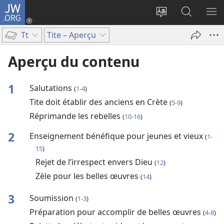
JW.ORG
Se
connecter
Changer
Recherch
AF
(ouvre
la
sur
LE
Tt
Tite – Aperçu
une
langue
JW.ORG
ME
nouvelle
du
Aperçu du contenu
fenêtre)
site
1
Salutations
(
1-4
)
Tite doit établir des anciens en Crète
(
5-9
)
Réprimande les rebelles
(
10-16
)
2
Enseignement bénéfique pour jeunes et vieux
(
1-
15
)
Rejet de l’irrespect envers Dieu
(
12
)
Zèle pour les belles œuvres
(
14
)
3
Soumission
(
1-3
)
Préparation pour accomplir de belles œuvres
(
4-8
)