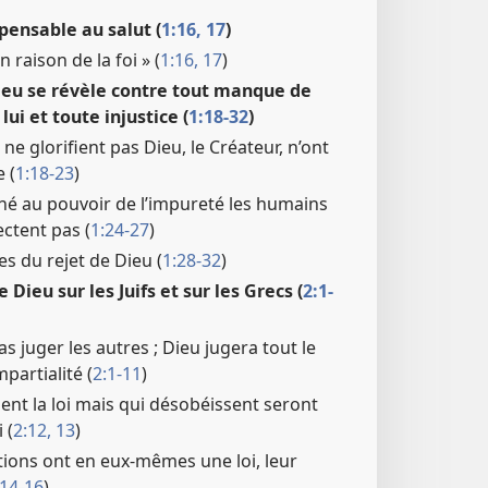
spensable au salut (
1:16, 17
)
n raison de la foi » (
1:16, 17
)
Dieu se révèle contre tout manque de
lui et toute injustice (
1:18-32
)
ne glorifient pas Dieu, le Créateur, n’ont
 (
1:18-23
)
é au pouvoir de l’impureté les humains
ectent pas (
1:24-27
)
s du rejet de Dieu (
1:28-32
)
 Dieu sur les Juifs et sur les Grecs (
2:1-
as juger les autres ; Dieu jugera tout le
partialité (
2:1-11
)
nt la loi mais qui désobéissent seront
 (
2:12, 13
)
tions ont en eux-mêmes une loi, leur
:14-16
)