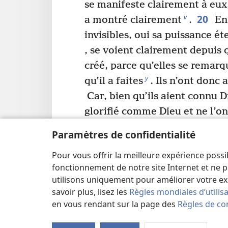
se manifeste clairement à eux,
20
v
a montré clairement
.
En 
invisibles, oui sa puissance ét
, se voient clairement depuis
créé, parce qu’elles se remarq
y
qu’il a faites
. Ils n’ont donc
Car, bien qu’ils aient connu Di
glorifié comme Dieu et ne l’on
remercié, mais leurs raisonn
Paramètres de confidentialité
absurdes, et leur cœur insensé
Pour vous offrir la meilleure expérience possi
22
a
ténèbres
.
Bien qu’ils se 
fonctionnement de notre site Internet et ne p
23
sont devenus stupides
et 
utilisons uniquement pour améliorer votre ex
*
gloire du Dieu impérissable
p
savoir plus, lisez les
Règles mondiales d’utilis
*
de l’homme périssable
, d’o
en vous rendant sur la page des
Règles de con
b
*
et de reptiles
.