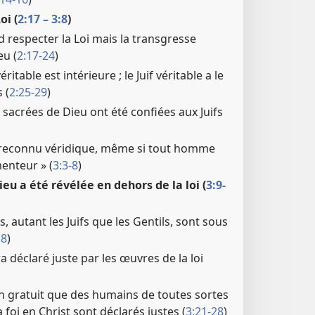
oi (
2:17 – 3:8
)
d respecter la Loi mais la transgresse
u (
2:17-24
)
ritable est intérieure ; le Juif véritable a le
 (
2:25-29
)
 sacrées de Dieu ont été confiées aux Juifs
 reconnu véridique, même si tout homme
enteur » (
3:3-8
)
Dieu a été révélée en dehors de la loi (
3:9-
, autant les Juifs que les Gentils, sont sous
18
)
 déclaré juste par les œuvres de la loi
 gratuit que des humains de toutes sortes
a foi en Christ sont déclarés justes (
3:21-28
)