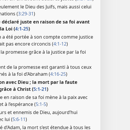
eulement le Dieu des Juifs, mais aussi celui
nations (
3:29-31
)
déclaré juste en raison de sa foi avant
la Loi (
4:1-25
)
m a été portée à son compte comme justice
tait pas encore circoncis (
4:1-12
)
a promesse grâce à la justice par la foi
nt de la promesse est garanti à tous ceux
hés à la foi d’Abraham (
4:16-25
)
ion avec Dieu ; la mort par la faute
grâce à Christ (
5:1-21
)
te en raison de sa foi mène à la paix avec
 et à l’espérance (
5:1-5
)
urs et ennemis de Dieu, aujourd’hui
c lui (
5:6-11
)
 d’Adam, la mort s’est étendue à tous les