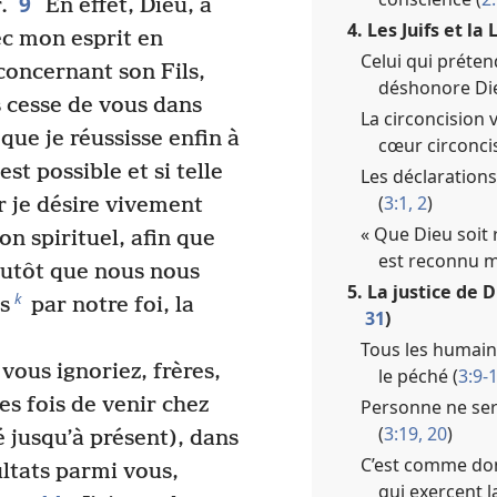
9
.
En effet, Dieu, à
4. Les Juifs et la L
vec mon esprit en
Celui qui préten
concernant son Fils,
déshonore Die
s cesse de vous dans
La circoncision vé
ue je réussisse enfin à
cœur circoncis
est possible et si telle
Les déclarations
(
3:1, 2
)
 je désire vivement
« Que Dieu soit
on spirituel, afin que
est reconnu m
utôt que nous nous
5. La justice de 
k
s
par notre foi, la
31
)
Tous les humains
vous ignoriez, frères,
le péché (
3:9-
s fois de venir chez
Personne ne sera
(
3:19, 20
)
 jusqu’à présent), dans
C’est comme don
ultats parmi vous,
qui exercent l