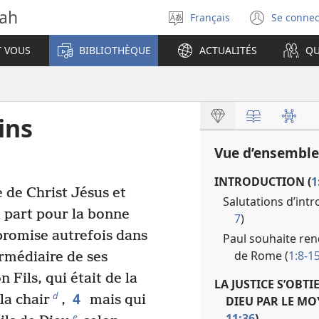
vah
Français
Se connec
Sélectionner
(ouvr
la
une
T VOUS
BIBLIOTHÈQUE
ACTUALITÉS
QU
langue
nouve
fenêt
ins
Vue d’ensemble
INTRODUCTION (
1
 de Christ Jésus et
Salutations d’intr
à part pour la bonne
7
)
promise autrefois dans
Paul souhaite rend
de Rome (
1:8-1
ermédiaire de ses
 Fils, qui était de la
LA JUSTICE S’OBT
4
d
la chair
,
mais qui
DIEU PAR LE MOY
11:36
)
e