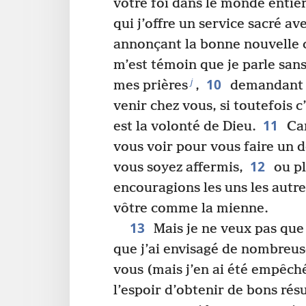
votre foi dans le monde entier
qui j’offre un service sacré a
annonçant la bonne nouvelle 
m’est témoin que je parle san
10
j
mes prières
,
demandant q
venir chez vous, si toutefois c’
11
est la volonté de Dieu.
Car
vous voir pour vous faire un d
12
vous soyez affermis,
ou pl
encouragions les uns les autre
vôtre comme la mienne.
13
Mais je ne veux pas que 
que j’ai envisagé de nombreuse
vous (mais j’en ai été empêché
l’espoir d’obtenir de bons rés