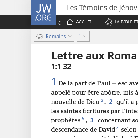
JW.ORG
Les Témoins de Jého
ACCUEIL
LA BIBLE E
Romains
1
Lettre aux Roma
1​:​1-32
1
De la part de Paul — esclave
appelé pour être apôtre, mis 
2
a
nouvelle de Dieu
,
qu’il a 
les saintes Écritures par l’int
3
b
prophètes
,
concernant son
c
descendance de David
selon 