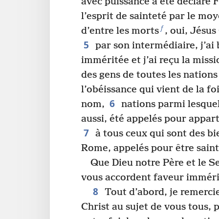
avec puissance a été déclaré F
l’esprit de sainteté par le mo
f
d’entre les morts
, oui, Jésus
5
par son intermédiaire, j’ai 
imméritée et j’ai reçu la miss
des gens de toutes les nations
l’obéissance qui vient de la fo
6
nom,
nations parmi lesquel
aussi, été appelés pour appart
7
à tous ceux qui sont des bi
Rome, appelés pour être saint
Que Dieu notre Père et le S
vous accordent faveur immérit
8
Tout d’abord, je remerci
Christ au sujet de vous tous, 