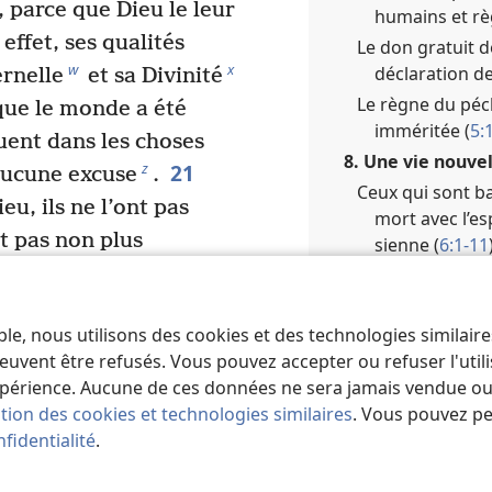
 parce que Dieu le leur
humains et rè
effet, ses qualités
Le don gratuit d
w
x
déclaration de 
ernelle
et sa Divinité
Le règne du péch
 que le monde a été
imméritée (
5:
uent dans les choses
8. Une vie nouve
21
z
 aucune excuse
.
Ceux qui sont ba
eu, ils ne l’ont pas
mort avec l’es
t pas non plus
sienne (
6:1-11
ements sont devenus
« Ne laissez pas
Autrefois esclav
 a été plongé dans les
(
6:15-23
)
ble, nous utilisons des cookies et des technologies similair
prétendent sages, ils
euvent être refusés. Vous pouvez accepter ou refuser l'uti
9. L’objectif de l
ils ont remplacé la
périence. Aucune de ces données ne sera jamais vendue ou u
du péché à l’œ
ar des représentations
ation des cookies et technologies similaires
. Vous pouvez p
(
7:1-25
)
iseaux, de quadrupèdes
fidentialité
.
Comparaison illu
(
7:1-6
)