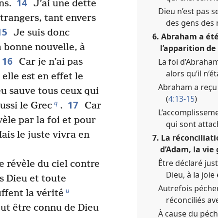
14
ns.
J’ai une dette
Dieu n’est pas s
étrangers, tant envers
des gens des 
15
Je suis donc
6. Abraham a été 
 bonne nouvelle, à
l’apparition de 
16
La foi d’Abraha
Car je n’ai pas
alors qu’il n’é
 elle est en effet le
Abraham a reçu l
u sauve tous ceux qui
(
4:13-15
)
17
q
ussi le Grec
.
Car
L’accomplisseme
vèle par la foi et pour
qui sont attac
ais le juste vivra en
7. La réconciliat
d’Adam, la vie 
Être déclaré jus
e révèle du ciel contre
Dieu, à la joie
 Dieu et toute
Autrefois péche
u
fent la vérité
réconciliés ave
eut être connu de Dieu
À cause du péché