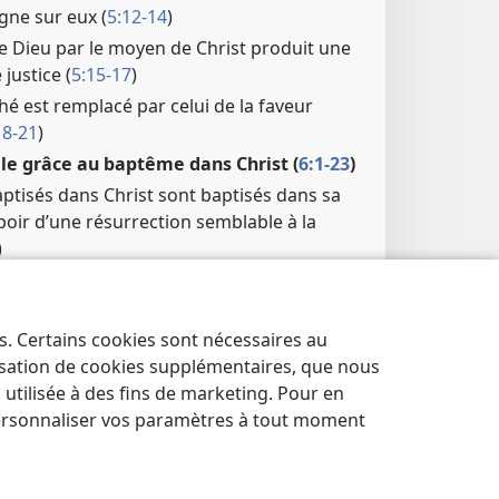
gne sur eux (
5:12-14
)
e Dieu par le moyen de Christ produit une
justice (
5:15-17
)
é est remplacé par celui de la faveur
18-21
)
lle grâce au baptême dans Christ (
6:1-23
)
ptisés dans Christ sont baptisés dans sa
poir d’une résurrection semblable à la
)
 le péché régner dans vos corps » (
6:12-14
)
es du péché, aujourd’hui esclaves de Dieu
es. Certains cookies sont nécessaires au
lisation de cookies supplémentaires, que nous
a Loi a été atteint ; le pouvoir destructeur
tilisée à des fins de marketing. Pour en
uvre chez tous les humains a été révélé
ersonnaliser vos paramètres à tout moment
strant ce que signifie être libéré de la Loi