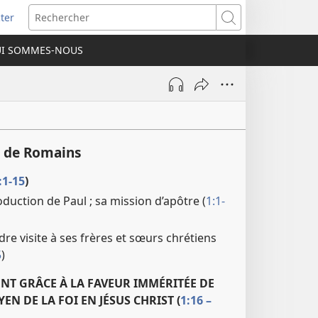
ter
e
Rechercher
I SOMMES-NOUS
lle
re)
 de Romains
:1-15
)
oduction de Paul ; sa mission d’apôtre (
1:1-
re visite à ses frères et sœurs chrétiens
5
)
IENT GRÂCE À LA FAVEUR IMMÉRITÉE DE
EN DE LA FOI EN JÉSUS CHRIST (
1:16 –