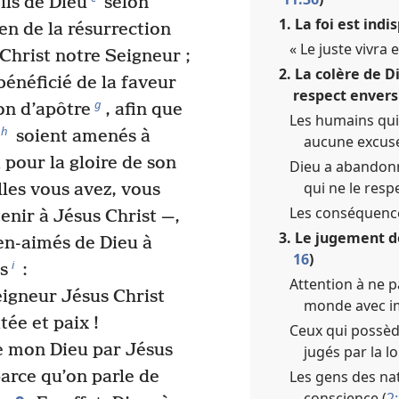
ils de Dieu
selon
1. La foi est indi
yen de la résurrection
« Le juste vivra e
 Christ notre Seigneur ;
2. La colère de 
bénéficié de la faveur
respect envers 
g
ion d’apôtre
, afin que
Les humains qui 
h
soient amenés à
aucune excuse
i pour la gloire de son
Dieu a abandonn
qui ne le resp
les vous avez, vous
Les conséquence
enir à Jésus Christ —,
3. Le jugement de
en-aimés de Dieu à
16
)
i
s
:
Attention à ne p
eigneur Jésus Christ
monde avec im
ée et paix !
Ceux qui possède
e mon Dieu par Jésus
jugés par la loi
Les gens des na
parce qu’on parle de
conscience (
2