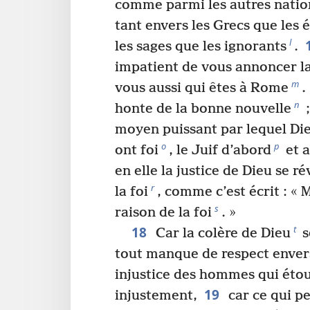
comme parmi les autres natio
tant envers les Grecs que les 
l
les sages que les ignorants
.
impatient de vous annoncer la
m
vous aussi qui êtes à Rome
.
n
honte de la bonne nouvelle
;
moyen puissant par lequel Die
o
p
ont foi
, le Juif d’abord
et a
en elle la justice de Dieu se ré
r
la foi
, comme c’est écrit : « M
s
raison de la foi
. »
18
t
Car la colère de Dieu
s
tout manque de respect envers
injustice des hommes qui étouf
19
injustement,
car ce qui p