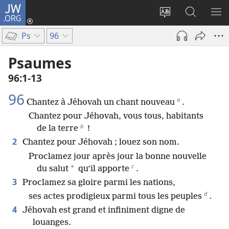
JW.ORG
Se
connecter
Changer
Recherch
AF
(ouvre
la
sur
LE
Ps
96
une
langue
JW.ORG
ME
nouvelle
du
Psaumes
fenêtre)
site
96​:​1-13
96
a
Chantez à Jéhovah un chant nouveau
.
Chantez pour Jéhovah, vous tous, habitants
b
de la terre
!
2
Chantez pour Jéhovah ; louez son nom.
Proclamez jour après jour la bonne nouvelle
c
*
du salut
qu’il apporte
.
3
Proclamez sa gloire parmi les nations,
d
ses actes prodigieux parmi tous les peuples
.
4
Jéhovah est grand et infiniment digne de
louanges.