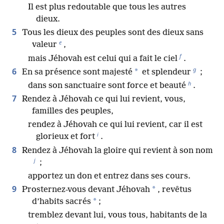
Il est plus redoutable que tous les autres
dieux.
5
Tous les dieux des peuples sont des dieux sans
e
valeur
,
f
mais Jéhovah est celui qui a fait le ciel
.
g
6
*
En sa présence sont majesté
et splendeur
;
h
dans son sanctuaire sont force et beauté
.
7
Rendez à Jéhovah ce qui lui revient, vous,
familles des peuples,
rendez à Jéhovah ce qui lui revient, car il est
i
glorieux et fort
.
8
Rendez à Jéhovah la gloire qui revient à son nom
j
;
apportez un don et entrez dans ses cours.
9
*
Prosternez-vous devant Jéhovah
, revêtus
*
d’habits sacrés
;
tremblez devant lui, vous tous, habitants de la