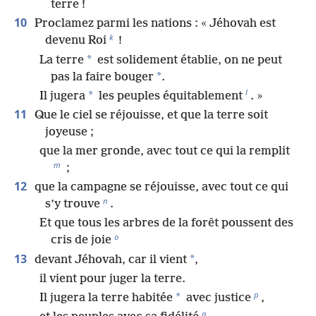
terre !
10
Proclamez parmi les nations : « Jéhovah est
k
devenu Roi
!
*
La terre
est solidement établie, on ne peut
*
pas la faire bouger
.
l
*
Il jugera
les peuples équitablement
. »
11
Que le ciel se réjouisse, et que la terre soit
joyeuse ;
que la mer gronde, avec tout ce qui la remplit
m
;
12
que la campagne se réjouisse, avec tout ce qui
n
s’y trouve
.
Et que tous les arbres de la forêt poussent des
o
cris de joie
13
*
devant Jéhovah, car il vient
,
il vient pour juger la terre.
p
*
Il jugera la terre habitée
avec justice
,
q