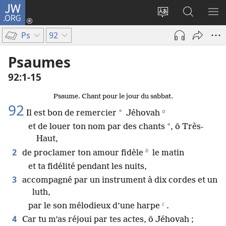
JW.ORG
Se
connecter
Changer
Recherch
AF
(ouvre
la
sur
LE
Ps
92
une
langue
JW.ORG
ME
nouvelle
du
Psaumes
fenêtre)
site
92​:​1-15
Psaume. Chant pour le jour du sabbat.
92
a
*
Il est bon de remercier
Jéhovah
*
et de louer ton nom par des chants
, ô Très-
Haut,
b
2
de proclamer ton amour fidèle
le matin
et ta fidélité pendant les nuits,
3
accompagné par un instrument à dix cordes et un
luth,
c
par le son mélodieux d’une harpe
.
4
Car tu m’as réjoui par tes actes, ô Jéhovah ;