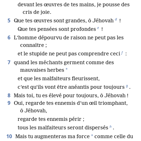
devant les œuvres de tes mains, je pousse des
cris de joie.
d
5
Que tes œuvres sont grandes, ô Jéhovah
!
e
Que tes pensées sont profondes
!
6
L’homme dépourvu de raison ne peut pas les
connaître ;
f
et le stupide ne peut pas comprendre ceci
:
7
quand les méchants germent comme des
*
mauvaises herbes
et que les malfaiteurs fleurissent,
g
c’est qu’ils vont être anéantis pour toujours
.
8
Mais toi, tu es élevé pour toujours, ô Jéhovah !
9
Oui, regarde tes ennemis d’un œil triomphant,
ô Jéhovah,
regarde tes ennemis périr ;
h
tous les malfaiteurs seront dispersés
.
10
*
Mais tu augmenteras ma force
comme celle du