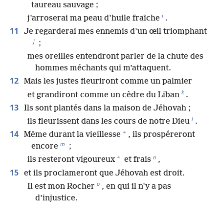
taureau sauvage ;
i
j’arroserai ma peau d’huile fraîche
.
11
Je regarderai mes ennemis d’un œil triomphant
j
;
mes oreilles entendront parler de la chute des
hommes méchants qui m’attaquent.
12
Mais les justes fleuriront comme un palmier
k
et grandiront comme un cèdre du Liban
.
13
Ils sont plantés dans la maison de Jéhovah ;
l
ils fleurissent dans les cours de notre Dieu
.
14
*
Même durant la vieillesse
, ils prospéreront
m
encore
;
n
*
ils resteront vigoureux
et frais
,
15
et ils proclameront que Jéhovah est droit.
o
Il est mon Rocher
, en qui il n’y a pas
d’injustice.