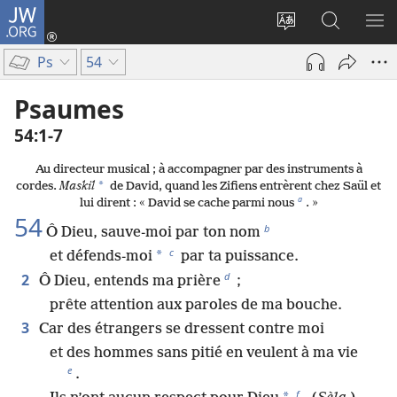
JW.ORG
Se
connecter
Changer
Recherch
AF
(ouvre
la
sur
LE
Ps
54
une
langue
JW.ORG
ME
nouvelle
du
Psaumes
fenêtre)
site
54​:​1-7
Au directeur musical ; à accompagner par des instruments à
*
cordes.
Maskil
de David, quand les Zifiens entrèrent chez Saül et
a
lui dirent : « David se cache parmi nous
. »
54
b
Ô Dieu, sauve-moi par ton nom
c
*
et défends-moi
par ta puissance.
d
2
Ô Dieu, entends ma prière
;
prête attention aux paroles de ma bouche.
3
Car des étrangers se dressent contre moi
et des hommes sans pitié en veulent à ma vie
e
.
f