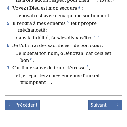
*
Ils n’ont aucun respect pour Dieu
. (
Sèla.
)
g
4
Voyez ! Dieu est mon secours
;
Jéhovah est avec ceux qui me soutiennent.
h
5
Il rendra à mes ennemis
leur propre
méchanceté ;
i
*
dans ta fidélité, fais-les disparaître
.
j
6
Je t’offrirai des sacrifices
de bon cœur.
Je louerai ton nom, ô Jéhovah, car cela est
k
bon
.
l
7
Car il me sauve de toute détresse
,
et je regarderai mes ennemis d’un œil
m
triomphant
.
Précédent
Suivant