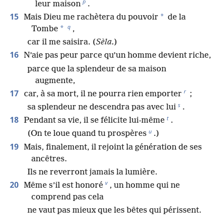
p
leur maison
.
15
*
Mais Dieu me rachètera du pouvoir
de la
q
*
Tombe
,
car il me saisira. (
Sèla.
)
16
N’aie pas peur parce qu’un homme devient riche,
parce que la splendeur de sa maison
augmente,
r
17
car, à sa mort, il ne pourra rien emporter
;
s
sa splendeur ne descendra pas avec lui
.
t
18
Pendant sa vie, il se félicite lui-même
.
u
(On te loue quand tu prospères
.)
19
Mais, finalement, il rejoint la génération de ses
ancêtres.
Ils ne reverront jamais la lumière.
v
20
Même s’il est honoré
, un homme qui ne
comprend pas cela
ne vaut pas mieux que les bêtes qui périssent.