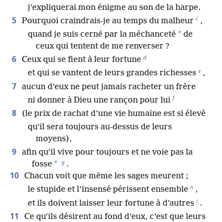
j’expliquerai mon énigme au son de la harpe.
c
5
Pourquoi craindrais-je au temps du malheur
,
*
quand je suis cerné par la méchanceté
de
ceux qui tentent de me renverser ?
d
6
Ceux qui se fient à leur fortune
e
et qui se vantent de leurs grandes richesses
,
7
aucun d’eux ne peut jamais racheter un frère
f
ni donner à Dieu une rançon pour lui
8
(le prix de rachat d’une vie humaine est si élevé
qu’il sera toujours au-dessus de leurs
moyens),
9
afin qu’il vive pour toujours et ne voie pas la
g
*
fosse
.
10
Chacun voit que même les sages meurent ;
h
le stupide et l’insensé périssent ensemble
,
i
et ils doivent laisser leur fortune à d’autres
.
11
Ce qu’ils désirent au fond d’eux, c’est que leurs