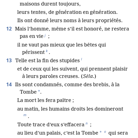
maisons durent toujours,
leurs tentes, de génération en génération.
Ils ont donné leurs noms à leurs propriétés.
12
Mais l’homme, même s’il est honoré, ne restera
j
pas en vie
;
il ne vaut pas mieux que les bêtes qui
k
périssent
.
l
13
Telle est la fin des stupides
et de ceux qui les suivent, qui prennent plaisir
à leurs paroles creuses. (
Sèla.
)
14
Ils sont condamnés, comme des brebis, à la
*
Tombe
.
La mort les fera paître ;
au matin, les humains droits les domineront
m
.
n
Toute trace d’eux s’effacera
;
o
*
au lieu d’un palais, c’est la Tombe
qui sera