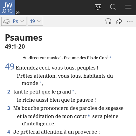
JW.ORG
Se
connecter
Changer
Recherch
AF
(ouvre
la
sur
LE
Ps
49
une
langue
JW.ORG
ME
nouvelle
du
Psaumes
fenêtre)
site
49​:​1-20
a
Au directeur musical. Psaume des fils de Coré
.
49
Entendez ceci, vous tous, peuples !
Prêtez attention, vous tous, habitants du
*
monde
,
2
*
tant le petit que le grand
,
le riche aussi bien que le pauvre !
3
Ma bouche prononcera des paroles de sagesse
b
et la méditation de mon cœur
sera pleine
d’intelligence.
4
Je prêterai attention à un proverbe ;