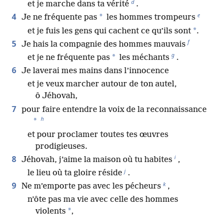
d
et je marche dans ta vérité
.
e
4
*
Je ne fréquente pas
les hommes trompeurs
*
et je fuis les gens qui cachent ce qu’ils sont
.
f
5
Je hais la compagnie des hommes mauvais
g
*
et je ne fréquente pas
les méchants
.
6
Je laverai mes mains dans l’innocence
et je veux marcher autour de ton autel,
ô Jéhovah,
7
pour faire entendre la voix de la reconnaissance
h
*
et pour proclamer toutes tes œuvres
prodigieuses.
i
8
Jéhovah, j’aime la maison où tu habites
,
j
le lieu où ta gloire réside
.
k
9
Ne m’emporte pas avec les pécheurs
,
n’ôte pas ma vie avec celle des hommes
*
violents
,