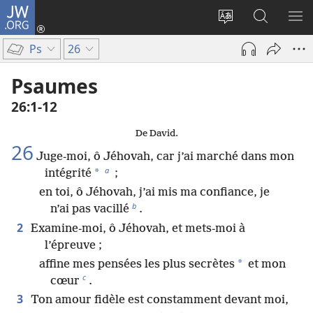
JW.ORG
Se
connecter
Changer
Recherch
AF
(ouvre
la
sur
LE
Ps
26
une
langue
JW.ORG
ME
nouvelle
du
Psaumes
fenêtre)
site
26​:​1-12
De David.
26
Juge-moi, ô Jéhovah, car j’ai marché dans mon
a
*
intégrité
;
en toi, ô Jéhovah, j’ai mis ma confiance, je
b
n’ai pas vacillé
.
2
Examine-moi, ô Jéhovah, et mets-moi à
l’épreuve ;
*
affine mes pensées les plus secrètes
et mon
c
cœur
.
3
Ton amour fidèle est constamment devant moi,