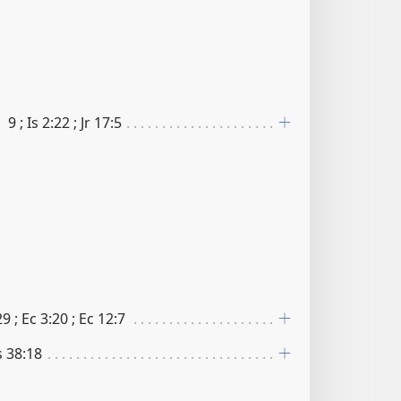
 9 ; Is 2​:​22 ; Jr 17​:​5
9 ; Ec 3​:​20 ; Ec 12​:​7
s 38​:​18