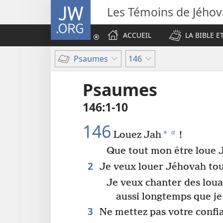
JW.ORG
Les Témoins de Jého
ACCUEIL
LA BIBLE E
Psaumes
146
Psaumes
146​:​1-10
146
a
*
Louez Jah
!
Que tout mon être loue
2
Je veux louer Jéhovah tou
Je veux chanter des lou
aussi longtemps que je 
3
Ne mettez pas votre confia