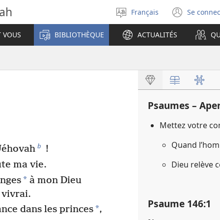
vah
Français
Se connec
Sélectionner
(ouvr
la
une
T VOUS
BIBLIOTHÈQUE
ACTUALITÉS
QU
langue
nouve
fenêt
Psaumes – Ape
Mettez votre co
Quand l’hom
b
 Jéhovah
!
te ma vie.
Dieu relève 
*
anges
à mon Dieu
vivrai.
Psaume 146​:​1
*
nce dans les princes
,