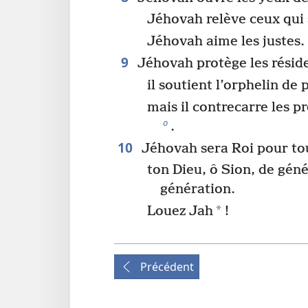
Jéhovah relève ceux qui
Jéhovah aime les justes.
9
Jéhovah protège les réside
il soutient l’orphelin de 
mais il contrecarre les p
o
.
10
Jéhovah sera Roi pour to
ton Dieu, ô Sion, de gén
génération.
*
Louez Jah
!
Précédent