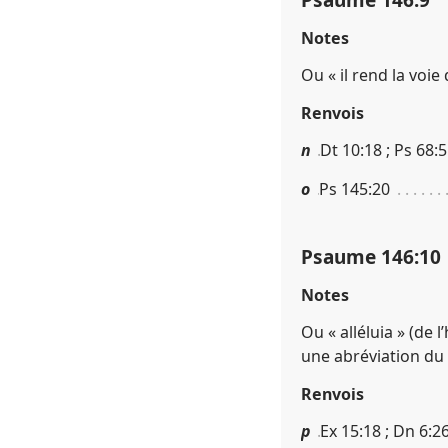
Notes
Ou « il rend la voi
Renvois
n
Dt 10​:​18 ; Ps 68​:​5
o
Ps 145​:​20
Psaume 146​:​10
Notes
Ou « alléluia » (de 
une abréviation du
Renvois
p
Ex 15​:​18 ; Dn 6​:​2