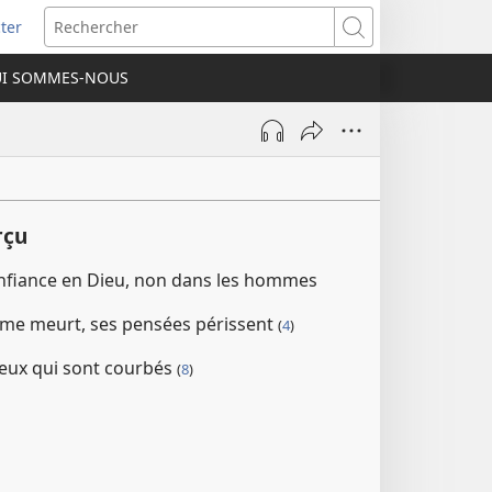
ter
e
Rechercher
I SOMMES-NOUS
lle
re)
rçu
nfiance en Dieu, non dans les hommes
me meurt, ses pensées périssent
(
4
)
ceux qui sont courbés
(
8
)