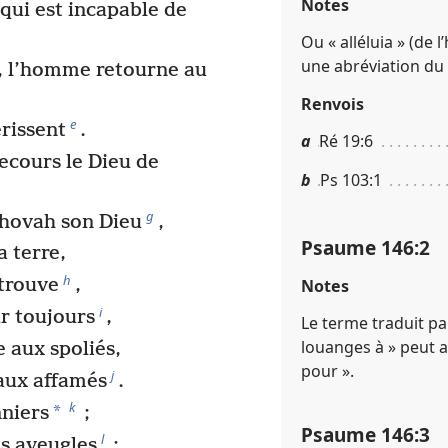
Notes
 qui est incapable de
Ou « alléluia » (de 
une abréviation du
, l’homme retourne au
Renvois
e
érissent
.
a
Ré 19​:​6
ecours le Dieu de
b
Ps 103​:​1
g
Jéhovah son Dieu
,
Psaume 146​:​2
la terre,
h
 trouve
,
Notes
i
ur toujours
,
Le terme traduit pa
louanges à » peut a
e aux spoliés,
pour ».
j
 aux affamés
.
k
*
nniers
;
Psaume 146​:​3
l
s aveugles
;