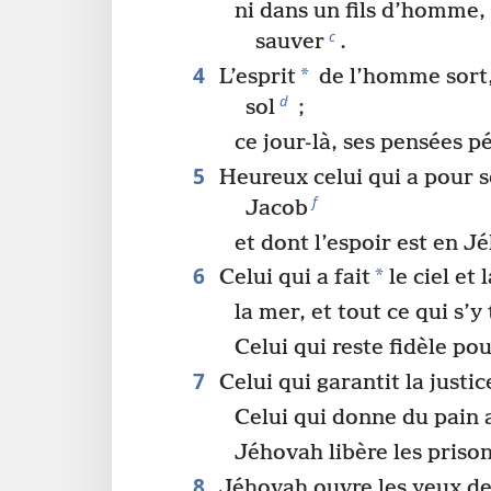
ni dans un fils d’homme,
c
sauver
.
4
*
L’esprit
de l’homme sort
d
sol
;
ce jour-là, ses pensées p
5
Heureux celui qui a pour s
f
Jacob
et dont l’espoir est en 
6
*
Celui qui a fait
le ciel et 
la mer, et tout ce qui s’y
Celui qui reste fidèle po
7
Celui qui garantit la justic
Celui qui donne du pain
Jéhovah libère les priso
8
Jéhovah ouvre les yeux de