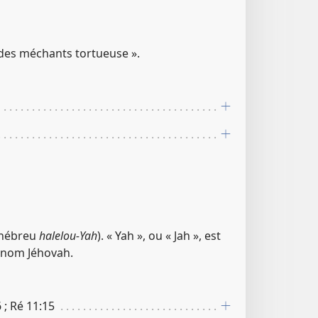
e des méchants tortueuse ».
l’hébreu
halelou-Yah
). « Yah », ou « Jah », est
 nom Jéhovah.
6 ; Ré 11​:​15