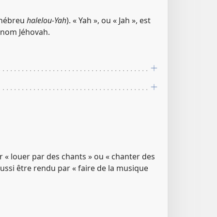
l’hébreu
halelou-Yah
). « Yah », ou « Jah », est
 nom Jéhovah.
r « louer par des chants » ou « chanter des
ussi être rendu par « faire de la musique