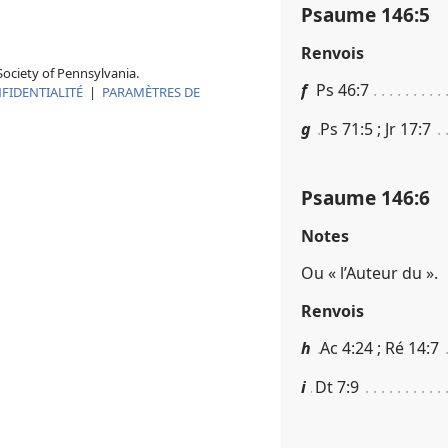
Psaume 146​:​5
Renvois
ociety of Pennsylvania.
f
Ps 46​:​7
FIDENTIALITÉ
|
PARAMÈTRES DE
g
Ps 71​:​5 ; Jr 17​:​7
Psaume 146​:​6
Notes
Ou « l’Auteur du ».
Renvois
h
Ac 4​:​24 ; Ré 14​:​7
i
Dt 7​:​9