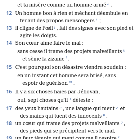
h
et ta misère comme un homme armé
.
12
Un homme bon à rien et méchant déambule en
i
tenant des propos mensongers
;
j
13
il cligne de l’œil
, fait des signes avec son pied et
agite les doigts.
14
Son cœur aime faire le mal ;
k
sans cesse il trame des projets malveillants
l
et sème la zizanie
.
15
C’est pourquoi son désastre viendra soudain ;
en un instant cet homme sera brisé, sans
m
espoir de guérison
.
16
Il y a six choses haïes par Jéhovah,
*
oui, sept choses qu’il
déteste :
n
o
17
des yeux hautains
, une langue qui ment
et
p
des mains qui tuent des innocents
,
q
18
un cœur qui trame des projets malveillants
,
des pieds qui se précipitent vers le mal,
r
19
un faux témoin qui ment comme il respire
,