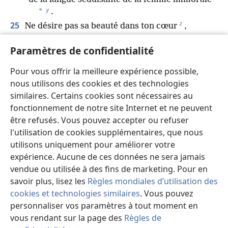
y
*
.
z
25
Ne désire pas sa beauté dans ton cœur
,
ne la laisse pas te captiver par ses yeux
Paramètres de confidentialité
séduisants,
26
car à cause d’une prostituée, un homme finit par
Pour vous offrir la meilleure expérience possible,
a
n’avoir plus qu’un morceau de pain
,
nous utilisons des cookies et des technologies
et si c’est une femme mariée, elle capturera
similaires. Certains cookies sont nécessaires au
une vie précieuse.
fonctionnement de notre site Internet et ne peuvent
27
Un homme peut-il amasser du feu contre sa
être refusés. Vous pouvez accepter ou refuser
b
poitrine sans brûler ses vêtements
?
l'utilisation de cookies supplémentaires, que nous
28
Ou un homme peut-il marcher sur des braises
utilisons uniquement pour améliorer votre
sans se brûler les pieds ?
expérience. Aucune de ces données ne sera jamais
29
Il en va de même pour celui qui a des rapports
vendue ou utilisée à des fins de marketing. Pour en
avec la femme de son prochain ;
savoir plus, lisez les
Règles mondiales d’utilisation des
c
cookies et technologies similaires
. Vous pouvez
quiconque la touche ne restera pas impuni
.
personnaliser vos paramètres à tout moment en
30
On ne méprise pas un voleur
vous rendant sur la page des
Règles de
*
s’il vole pour calmer sa faim
.