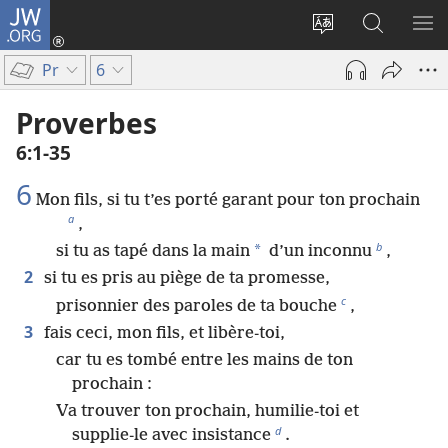
JW.ORG
Se
connecter
Changer
Recherch
AF
(ouvre
la
sur
LE
Pr
6
une
langue
JW.ORG
ME
nouvelle
du
Proverbes
fenêtre)
site
6​:​1-35
6
Mon fils, si tu t’es porté garant pour ton prochain
a
,
b
*
si tu as tapé dans la main
d’un inconnu
,
2
si tu es pris au piège de ta promesse,
c
prisonnier des paroles de ta bouche
,
3
fais ceci, mon fils, et libère-toi,
car tu es tombé entre les mains de ton
prochain :
Va trouver ton prochain, humilie-toi et
d
supplie-le avec insistance
.