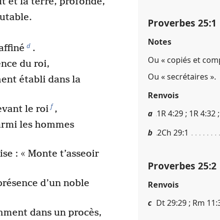
 et la terre, profonde,
rutable.
Proverbes 25​:​1
,
Notes
d
affiné
.
Ou « copiés et comp
nce du roi,
Ou « secrétaires ».
ent établi dans la
Renvois
f
vant le roi
,
a
1R 4​:​29 ; 1R 4​:​32 ;
parmi les hommes
b
2Ch 29​:​1
ise : « Monte t’asseoir
Proverbes 25​:​2
 présence d’un noble
Renvois
c
Dt 29​:​29 ; Rm 11​:
mment dans un procès,