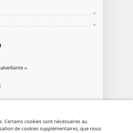
0
lveillante ».
1
es. Certains cookies sont nécessaires au
lisation de cookies supplémentaires, que nous