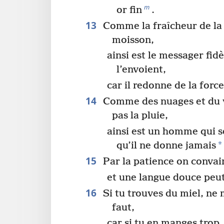
m
or fin
.
13
Comme la fraîcheur de la 
moisson,
ainsi est le messager fid
l’envoient,
car il redonne de la forc
14
Comme des nuages et du v
pas la pluie,
ainsi est un homme qui 
*
qu’il ne donne jamais
15
Par la patience on conva
et une langue douce peut
16
Si tu trouves du miel, ne 
faut,
car si tu en manges trop,