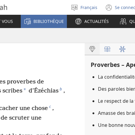
vah
Français
Se connec
Sélectionner
(ouvr
la
une
T VOUS
BIBLIOTHÈQUE
ACTUALITÉS
QU
langue
nouve
fenêt
Proverbes – Ap
La confidentiali
es proverbes de
Des paroles bie
b
*
 scribes
d’Ézéchias
,
Le respect de la
c
 cacher une chose
,
Amasse des brai
t de scruter une
Une bonne nouve