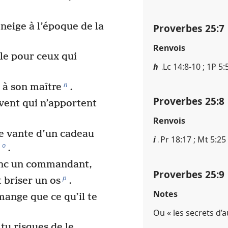
neige à l’époque de la
Proverbes 25​:​7
Renvois
èle pour ceux qui
h
Lc 14​:​8-10 ; 1P 5​:​
n
e à son maître
.
Proverbes 25​:​8
ent qui n’apportent
Renvois
se vante d’un cadeau
i
Pr 18​:​17 ; Mt 5​:​25
o
.
inc un commandant,
Proverbes 25​:​9
p
 briser un os
.
Notes
mange que ce qu’il te
Ou « les secrets d’
 tu risques de le