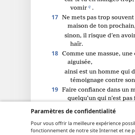
q
vomir
.
17
Ne mets pas trop souvent 
maison de ton prochain
sinon, il risque d’en avoi
haïr.
18
Comme une massue, une é
aiguisée,
ainsi est un homme qui 
témoignage contre son
19
Faire confiance dans un m
quelqu’un qui n’est pas 
c’est comme mâcher avec
Paramètres de confidentialité
marcher avec un pied i
Pour vous offrir la meilleure expérience possi
20
Comme quelqu’un qui enl
fonctionnement de notre site Internet et ne p
un jour de froid