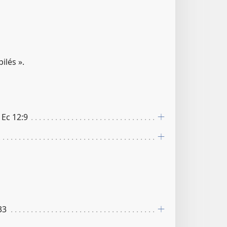
ilés ».
 Ec 12​:​9
​33