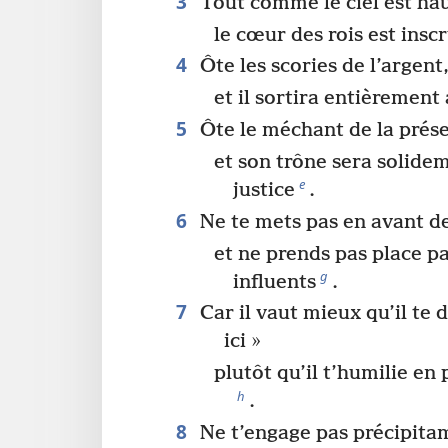
3
Tout comme le ciel est haut
le cœur des rois est insc
4
Ôte les scories de l’argent
et il sortira entièrement 
5
Ôte le méchant de la prése
et son trône sera solidem
e
justice
.
6
Ne te mets pas en avant de
et ne prends pas place 
g
influents
.
7
Car il vaut mieux qu’il te d
ici »
plutôt qu’il t’humilie en
h
.
8
Ne t’engage pas précipita