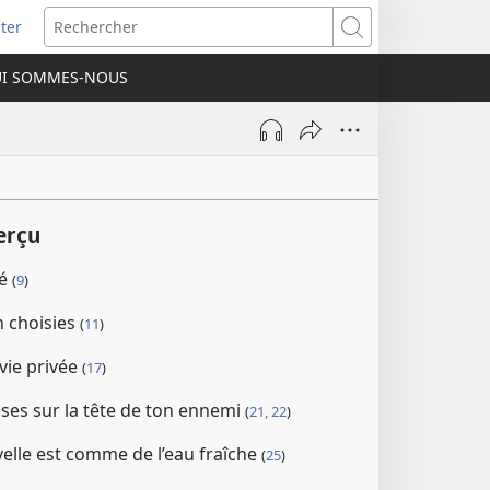
ter
e
Rechercher
I SOMMES-NOUS
lle
re)
erçu
té
(
9
)
n choisies
(
11
)
 vie privée
(
17
)
ses sur la tête de ton ennemi
(
21, 22
)
lle est comme de l’eau fraîche
(
25
)