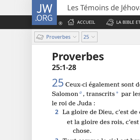
JW.ORG
Les Témoins de Jého
ACCUEIL
LA BIBLE E
Proverbes
25
Proverbes
25​:​1-28
25
Ceux-ci également sont d
a
*
Salomon
, transcrits
par les
le roi de Juda :
2
La gloire de Dieu, c’est de
et la gloire des rois, c’es
chose.