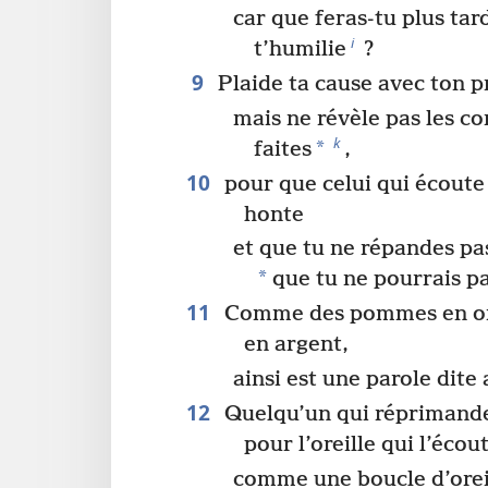
car que feras-tu plus tar
i
t’humilie
?
9
Plaide ta cause avec ton p
mais ne révèle pas les co
k
*
faites
,
10
pour que celui qui écoute
honte
et que tu ne répandes p
*
que tu ne pourrais pa
11
Comme des pommes en or
en argent,
ainsi est une parole dit
12
Quelqu’un qui réprimande
pour l’oreille qui l’écou
comme une boucle d’oreil