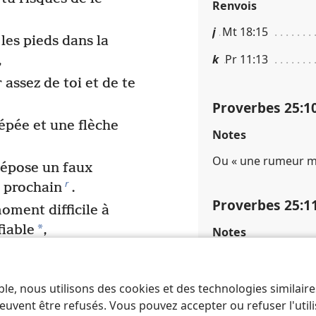
Renvois
j
Mt 18​:​15
les pieds dans la
k
Pr 11​:​13
,
r assez de toi et de te
Proverbes 25​:​1
pée et une flèche
Notes
Ou « une rumeur ma
dépose un faux
r
 prochain
.
Proverbes 25​:​1
oment difficile à
*
fiable
,
Notes
 une dent cassée ou
Ou « montures ».
nstable.
Renvois
ble, nous utilisons des cookies et des technologies similair
ève un vêtement par
euvent être refusés. Vous pouvez accepter ou refuser l'uti
l
Pr 15​:​23 ; Is 50​:​4