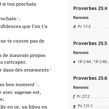
d si ton prochain
Proverbes 25​:​4
Renvois
j
rochain
,
nfidences que l’on t’a
d
Pr 17​:​3
 ne te couvre pas de
Proverbes 25​:​5
Renvois
as de mauvais propos
e
1R 2​:​44 ; 1R 2​:​46 
s rattraper.
*
 dans des ornements
Proverbes 25​:​6
l
e au bon moment
.
Renvois
 avec sagesse est,
f
Pr 27​:​2
te,
g
Ps 131​:​1
le en or, un bijou en