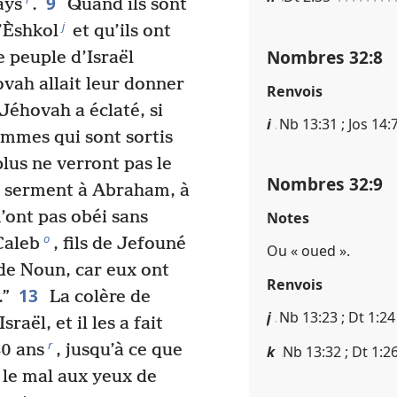
9
ays
.
Quand ils sont
j
’Èshkol
et qu’ils ont
Nombres 32​:​8
e peuple d’Israël
ovah allait leur donner
Renvois
 Jéhovah a éclaté, si
i
Nb 13​:​31 ; Jos 14​:​
mmes qui sont sortis
plus ne verront pas le
Nombres 32​:​9
it serment à Abraham, à
m’ont pas obéi sans
Notes
o
Caleb
, fils de Jefouné
Ou « oued ».
s de Noun, car eux ont
Renvois
13
.”
La colère de
j
Nb 13​:​23 ; Dt 1​:​24
aël, et il les a fait
r
40 ans
, jusqu’à ce que
k
Nb 13​:​32 ; Dt 1​:​
t le mal aux yeux de