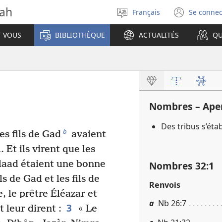
vah
Français
Se connec
Sélectionner
(ouvr
la
une
T VOUS
BIBLIOTHÈQUE
ACTUALITÉS
QU
langue
nouve
fenêt
Nombres – Ape
Des tribus s’étab
b
es fils de Gad
avaient
 Et ils virent que les
laad étaient une bonne
Nombres 32​:​1
ls de Gad et les fils de
Renvois
 le prêtre Éléazar et
a
Nb 26​:​7
3
 leur dirent :
« Le