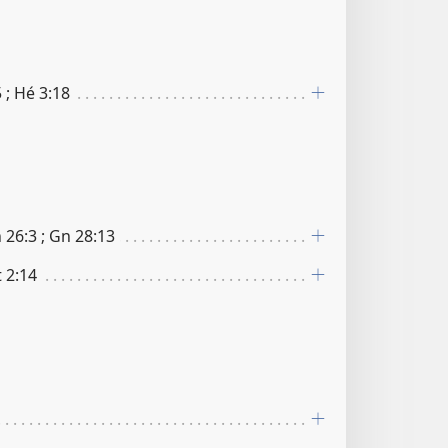
5 ; Hé 3​:​18
26​:​3 ; Gn 28​:​13
2​:​14