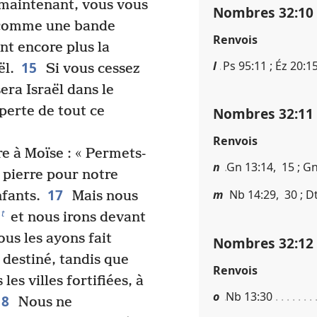
maintenant, vous vous
Nombres 32​:​10
, comme une bande
Renvois
t encore plus la
l
Ps 95​:​11 ; Éz 20​:​1
15
ël.
Si vous cessez
sera Israël dans le
 perte de tout ce
Nombres 32​:​11
Renvois
ire à Moïse : « Permets-
n
Gn 13​:​14, 15 ; Gn 
n pierre pour notre
17
m
Nb 14​:​29, 30 ; Dt 
nfants.
Mais nous
t
et nous irons devant
ous les ayons fait
Nombres 32​:​12
t destiné, tandis que
Renvois
es villes fortifiées, à
o
Nb 13​:​30
18
Nous ne