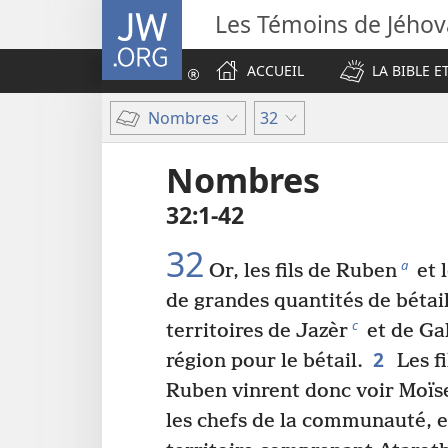
JW.ORG
Les Témoins de Jého
ACCUEIL
LA BIBLE E
Nombres
32
Nombres
32​:​1-42
32
a
Or, les fils de Ruben
et l
de grandes quantités de bétail.
c
territoires de Jazèr
et de Ga
2
région pour le bétail.
Les fi
Ruben vinrent donc voir Moïse,
les chefs de la communauté, et