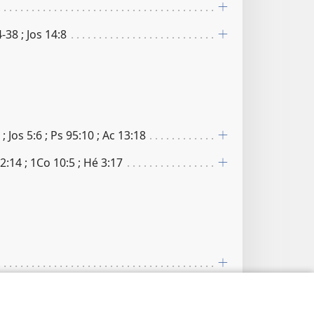
4-38 ; Jos 14​:​8
; Jos 5​:​6 ; Ps 95​:​10 ; Ac 13​:​18
​:​14 ; 1Co 10​:​5 ; Hé 3​:​17