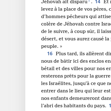
14
s
Jéhovah ait disparu
.
Et 
levez à la place de vos pères
d’hommes pécheurs qui attisen
colère de Jéhovah contre Isra
de le suivre, à coup sûr, il lais
désert, et vous aurez causé la
peuple. »
16
Plus tard, ils allèrent d
nous de bâtir ici des enclos e
bétail et des villes pour nos e
resterons prêts pour la guerre
les Israélites, jusqu’à ce que n
entrer dans le lieu qui leur es
nos enfants demeureront dans l
l’abri des habitants du pays.