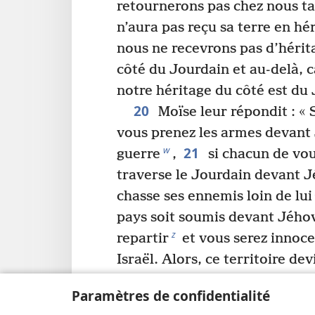
retournerons pas chez nous ta
n’aura pas reçu sa terre en hé
nous ne recevrons pas d’hérit
côté du Jourdain et au-delà, 
notre héritage du côté est du
20
Moïse leur répondit : « S
vous prenez les armes devant
21
w
guerre
,
si chacun de vou
traverse le Jourdain devant J
chasse ses ennemis loin de lui
pays soit soumis devant Jého
z
repartir
et vous serez innoc
Israël. Alors, ce territoire de
23
a
devant Jéhovah
.
Mais si
Paramètres de confidentialité
vous aurez péché contre Jéhov