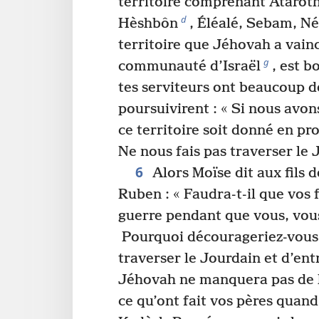
territoire comprenant Ataroth
d
Hèshbôn
, Éléalé, Sebam, N
territoire que Jéhovah a vain
g
communauté d’Israël
, est b
tes serviteurs ont beaucoup d
poursuivirent : « Si nous avon
ce territoire soit donné en pro
Ne nous fais pas traverser le 
6
Alors Moïse dit aux fils d
Ruben : « Faudra-t-il que vos f
guerre pendant que vous, vous
Pourquoi décourageriez-vous l
traverser le Jourdain et d’ent
Jéhovah ne manquera pas de 
ce qu’ont fait vos pères quand