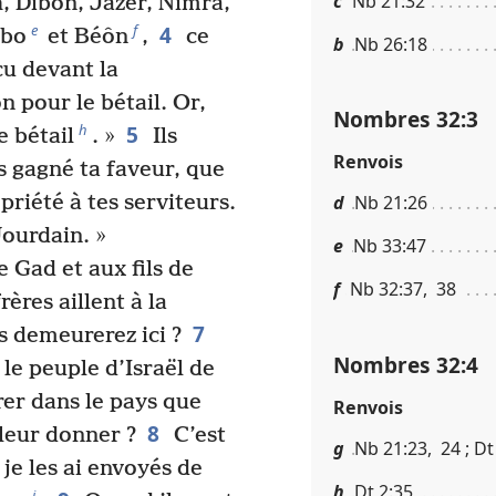
c
Nb 21​:​32
, Dibôn, Jazèr, Nimra,
4
e
f
ébo
et Béôn
,
ce
b
Nb 26​:​18
cu devant la
on pour le bétail. Or,
Nombres 32​:​3
5
h
e bétail
. »
Ils
Renvois
s gagné ta faveur, que
priété à tes serviteurs.
d
Nb 21​:​26
Jourdain. »
e
Nb 33​:​47
e Gad et aux fils de
f
Nb 32​:​37, 38
rères aillent à la
7
 demeurerez ici ?
Nombres 32​:​4
e peuple d’Israël de
rer dans le pays que
Renvois
8
leur donner ?
C’est
g
Nb 21​:​23, 24 ; Dt 
 je les ai envoyés de
h
Dt 2​:​35
i