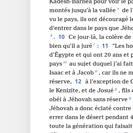
Kadèsh-Barnéa pour voir le p
*
montés jusqu’à la vallée
de l
vu le pays, ils ont découragé l
d’entrer dans le pays que Jéh
10
k
.
Ce jour-là, la colère de
11
l
bien qu’il a juré
:
“Les ho
d’Égypte et qui ont 20 ans et 
m
pays
au sujet duquel j’ai fa
n
Isaac et à Jacob
, car ils ne 
12
réserve,
à l’exception de 
p
le Kenizite, et de Josué
, fil
q
obéi à Jéhovah sans réserve
Jéhovah a donc éclaté contre Isr
errer dans le désert pendant 
toute la génération qui faisai