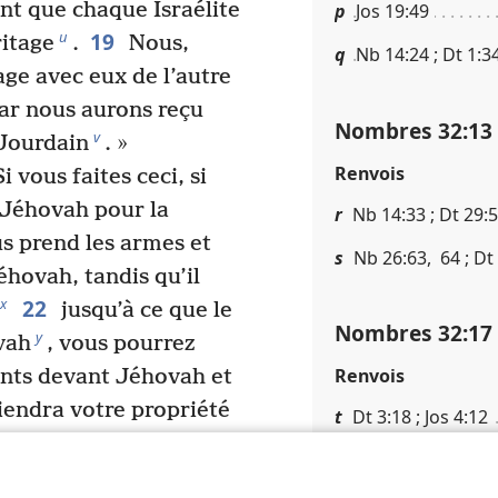
nt que chaque Israélite
p
Jos 19​:​49
19
u
ritage
.
Nous,
q
Nb 14​:​24 ; Dt 1​:​3
age avec eux de l’autre
car nous aurons reçu
Nombres 32​:​13
v
 Jourdain
. »
Renvois
i vous faites ceci, si
 Jéhovah pour la
r
Nb 14​:​33 ; Dt 29​:​5 
s prend les armes et
s
Nb 26​:​63, 64 ; Dt 2
éhovah, tandis qu’il
22
x
jusqu’à ce que le
Nombres 32​:​17
y
vah
, vous pourrez
Renvois
ents devant Jéhovah et
viendra votre propriété
t
Dt 3​:​18 ; Jos 4​:​12
 vous ne le faites pas,
ah. Dans ce cas,
Nombres 32​:​18