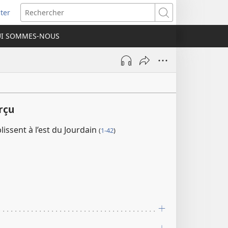
ter
e
Rechercher
I SOMMES-NOUS
lle
re)
rçu
lissent à l’est du Jourdain
(
1-42
)