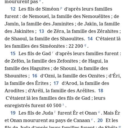
o
moururent pas
.
p
12
Les fils de Siméon
d’après leurs familles
furent : de Nemouel, la famille des Nemouélites ; de
Jamîn, la famille des Jaminites ; de Jakîn, la famille
13
des Jakinites ;
de Zéra, la famille des Zérahites ;
14
de Shaoul, la famille des Shaoulites.
C’étaient là
q
les familles des Siméonites : 22 200
.
r
15
Les fils de Gad
d’après leurs familles furent :
de Zefôn, la famille des Zefonites ; de Hagui, la
famille des Haguites ; de Shouni, la famille des
16
Shounites ;
d’Ozni, la famille des Oznites ; d’Éri,
17
la famille des Érites ;
d’Arod, la famille des
18
Arodites ; d’Aréli, la famille des Arélites.
C’étaient là les familles des fils de Gad ; leurs
s
enregistrés furent 40 500
.
t
u
19
Les fils de Juda
furent Èr et Onan
. Mais Èr
v
20
et Onan moururent au pays de Canaan
.
Et les
w