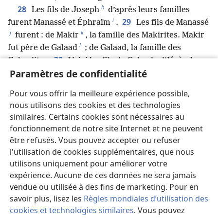
h
28
Les fils de Joseph
d’après leurs familles
i
29
furent Manassé et Éphraïm
.
Les fils de Manassé
j
k
furent : de Makir
, la famille des Makirites. Makir
l
fut père de Galaad
; de Galaad, la famille des
30
Galaadites.
Voici les fils de Galaad : d’Iézèr, la
Paramètres de confidentialité
famille des Iézérites ; de Hélek, la famille des
31
Helkites ;
d’Asriel, la famille des Asriélites ; de
Pour vous offrir la meilleure expérience possible,
32
Sichem, la famille des Sichémites ;
de Shemida,
nous utilisons des cookies et des technologies
la famille des Shemidaïtes ; de Héfèr, la famille des
similaires. Certains cookies sont nécessaires au
33
Héfrites.
Or, Zelofehad, fils de Héfèr, n’eut pas
fonctionnement de notre site Internet et ne peuvent
m
de fils, mais seulement des filles
; et les noms des
être refusés. Vous pouvez accepter ou refuser
n
filles de Zelofehad
étaient : Mala, Noa, Hogla, Milka
l'utilisation de cookies supplémentaires, que nous
34
et Tirza.
C’étaient là les familles de Manassé ;
utilisons uniquement pour améliorer votre
o
leurs enregistrés furent 52 700
.
expérience. Aucune de ces données ne sera jamais
p
35
vendue ou utilisée à des fins de marketing. Pour en
Voici les fils d’Éphraïm
d’après leurs
savoir plus, lisez les
Règles mondiales d’utilisation des
q
familles : de Shoutéla
, la famille des Shoutélahites ;
cookies et technologies similaires
. Vous pouvez
de Békèr, la famille des Békérites ; de Taân, la famille