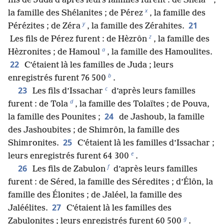
fils de Juda d’après leurs familles furent : de Shéla
,
x
la famille des Shélanites ; de Pérez
, la famille des
y
21
Pérézites ; de Zéra
, la famille des Zérahites.
z
Les fils de Pérez furent : de Hèzrôn
, la famille des
a
Hèzronites ; de Hamoul
, la famille des Hamoulites.
22
C’étaient là les familles de Juda ; leurs
b
enregistrés furent 76 500
.
c
23
Les fils d’Issachar
d’après leurs familles
d
furent : de Tola
, la famille des Tolaïtes ; de Pouva,
24
la famille des Pounites ;
de Jashoub, la famille
des Jashoubites ; de Shimrôn, la famille des
25
Shimronites.
C’étaient là les familles d’Issachar ;
e
leurs enregistrés furent 64 300
.
f
26
Les fils de Zabulon
d’après leurs familles
furent : de Séred, la famille des Séredites ; d’Élôn, la
famille des Élonites ; de Jaléel, la famille des
27
Jaléélites.
C’étaient là les familles des
g
Zabulonites ; leurs enregistrés furent 60 500
.