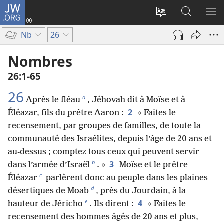
JW.ORG
Se
connecter
Changer
Recherch
AF
(ouvre
la
sur
LE
Nb
26
une
langue
JW.ORG
ME
nouvelle
du
Nombres
fenêtre)
site
26​:​1-65
26
a
Après le fléau
, Jéhovah dit à Moïse et à
2
Éléazar, fils du prêtre Aaron :
« Faites le
recensement, par groupes de familles, de toute la
communauté des Israélites, depuis l’âge de 20 ans et
au-dessus ; comptez tous ceux qui peuvent servir
b
3
dans l’armée d’Israël
. »
Moïse et le prêtre
c
Éléazar
parlèrent donc au peuple dans les plaines
d
désertiques de Moab
, près du Jourdain, à la
e
4
hauteur de Jéricho
. Ils dirent :
« Faites le
recensement des hommes âgés de 20 ans et plus,