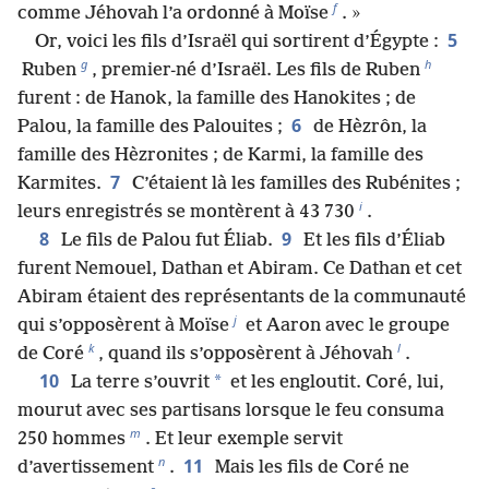
f
comme Jéhovah l’a ordonné à Moïse
. »
5
Or, voici les fils d’Israël qui sortirent d’Égypte :
g
h
Ruben
, premier-né d’Israël. Les fils de Ruben
furent : de Hanok, la famille des Hanokites ; de
6
Palou, la famille des Palouites ;
de Hèzrôn, la
famille des Hèzronites ; de Karmi, la famille des
7
Karmites.
C’étaient là les familles des Rubénites ;
i
leurs enregistrés se montèrent à 43 730
.
8
9
Le fils de Palou fut Éliab.
Et les fils d’Éliab
furent Nemouel, Dathan et Abiram. Ce Dathan et cet
Abiram étaient des représentants de la communauté
j
qui s’opposèrent à Moïse
et Aaron avec le groupe
k
l
de Coré
, quand ils s’opposèrent à Jéhovah
.
10
*
La terre s’ouvrit
et les engloutit. Coré, lui,
mourut avec ses partisans lorsque le feu consuma
m
250 hommes
. Et leur exemple servit
n
11
d’avertissement
.
Mais les fils de Coré ne