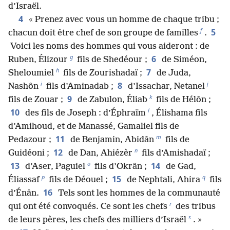
d’Israël.
4
« Prenez avec vous un homme de chaque tribu ;
f
5
chacun doit être chef de son groupe de familles
.
Voici les noms des hommes qui vous aideront : de
g
6
Ruben, Élizour
fils de Shedéour ;
de Siméon,
h
7
Sheloumiel
fils de Zourishadaï ;
de Juda,
i
j
8
Nashôn
fils d’Aminadab ;
d’Issachar, Netanel
k
9
fils de Zouar ;
de Zabulon, Éliab
fils de Hélôn ;
l
10
des fils de Joseph : d’Éphraïm
, Élishama fils
d’Amihoud, et de Manassé, Gamaliel fils de
m
11
Pedazour ;
de Benjamin, Abidân
fils de
n
12
Guidéoni ;
de Dan, Ahiézèr
fils d’Amishadaï ;
o
13
14
d’Aser, Paguiel
fils d’Okrân ;
de Gad,
p
q
15
Éliassaf
fils de Déouel ;
de Nephtali, Ahira
fils
16
d’Énân.
Tels sont les hommes de la communauté
r
qui ont été convoqués. Ce sont les chefs
des tribus
s
de leurs pères, les chefs des milliers d’Israël
. »