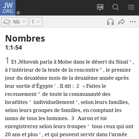
JW.ORG
Se
connecter
Changer
Recherch
AF
(ouvre
la
sur
LE
Nb
1
une
langue
JW.ORG
ME
nouvelle
du
Nombres
fenêtre)
site
1​:​1-54
1
a
Et Jéhovah parla à Moïse dans le désert du Sinaï
,
b
à l’intérieur de la tente de la rencontre
, le premier
jour du deuxième mois de la deuxième année après
c
2
leur sortie d’Égypte
. Il dit :
« Faites le
d
recensement
de toute la communauté des
*
*
Israélites
individuellement
, selon leurs familles,
selon leurs groupes de familles, en comptant les
3
noms de tous les hommes.
Aaron et toi
*
enregistrerez selon leurs troupes
tous ceux qui ont
e
20 ans et plus
, et qui peuvent servir dans l’armée