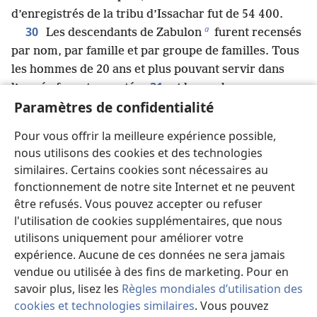
d’enregistrés de la tribu d’Issachar fut de 54 400.
a
30
Les descendants de Zabulon
furent recensés
par nom, par famille et par groupe de familles. Tous
les hommes de 20 ans et plus pouvant servir dans
31
l’armée furent comptés,
et le nombre
Paramètres de confidentialité
d’enregistrés de la tribu de Zabulon fut de 57 400.
b
32
Les descendants de Joseph par Éphraïm
Pour vous offrir la meilleure expérience possible,
furent recensés par nom, par famille et par groupe
nous utilisons des cookies et des technologies
de familles. Tous les hommes de 20 ans et plus
similaires. Certains cookies sont nécessaires au
33
pouvant servir dans l’armée furent comptés,
et
fonctionnement de notre site Internet et ne peuvent
le nombre d’enregistrés de la tribu d’Éphraïm fut
être refusés. Vous pouvez accepter ou refuser
de 40 500.
l'utilisation de cookies supplémentaires, que nous
c
34
Les descendants de Manassé
furent recensés
utilisons uniquement pour améliorer votre
par nom, par famille et par groupe de familles. Tous
expérience. Aucune de ces données ne sera jamais
vendue ou utilisée à des fins de marketing. Pour en
les hommes de 20 ans et plus pouvant servir dans
savoir plus, lisez les
Règles mondiales d’utilisation des
35
l’armée furent comptés,
et le nombre
cookies et technologies similaires
. Vous pouvez
d’enregistrés de la tribu de Manassé fut de 32 200.