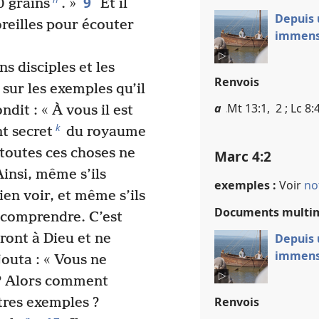
9
0 grains
. »
Et il
Depuis 
oreilles pour écouter
immen
ns disciples et les
Renvois
 sur les exemples qu’il
a
Mt 13​:​1, 2 ; Lc 8​:​
ndit : « À vous il est
k
t secret
du royaume
 toutes ces choses ne
Marc 4​:​2
insi, même s’ils
exemples :
Voir
no
ien voir, et même s’ils
Documents multi
 comprendre. C’est
ront à Dieu et ne
Depuis 
immen
jouta : « Vous ne
? Alors comment
Renvois
tres exemples ?