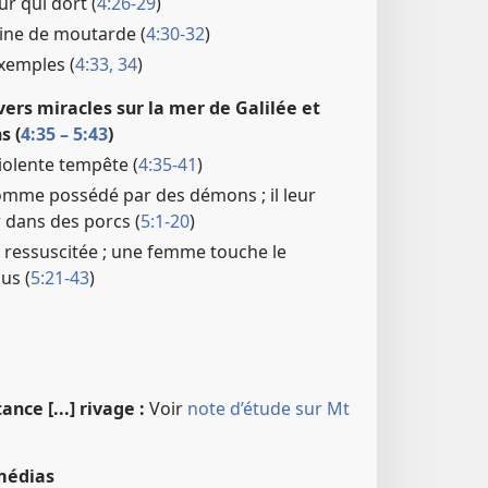
r qui dort (
4:26-29
)
ine de moutarde (
4:30-32
)
exemples (
4:33, 34
)
vers miracles sur la mer de Galilée et
s (
4:35 – 5:43
)
iolente tempête (
4:35-41
)
omme possédé par des démons ; il leur
 dans des porcs (
5:1-20
)
est ressuscitée ; une femme touche le
us (
5:21-43
)
ance [...] rivage :
Voir
note d’étude sur Mt
médias