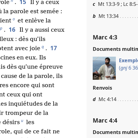
15
n
role
.
Il y a ceux
c
Mt 13​:​3-9 ; Lc 8​:​5
ù la parole est semée :
b
Mt 13​:​34
o
vient
et enlève la
16
p
.
Il y a aussi ceux
Marc 4​:​3
leux : dès qu’ils
17
q
ptent avec joie
.
Documents multi
cines en eux. Ils
Exemple
is dès qu’une épreuve
(
gnj
6 36
cause de la parole, ils
tres encore qui sont
Renvois
nt ceux qui ont
d
Mc 4​:​14
es inquiétudes de la
r trompeur de la
Marc 4​:​4
u
 désirs
les
ole, qui de ce fait ne
Documents multi