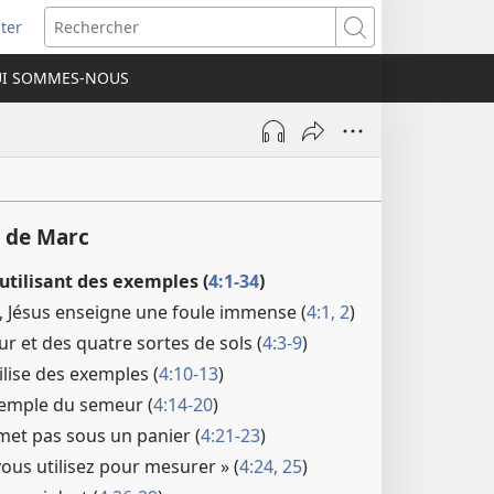
ter
e
Rechercher
I SOMMES-NOUS
lle
re)
 de Marc
utilisant des exemples (
4:1-34
)
, Jésus enseigne une foule immense (
4:1, 2
)
 et des quatre sortes de sols (
4:3-9
)
ilise des exemples (
4:10-13
)
exemple du semeur (
4:14-20
)
et pas sous un panier (
4:21-23
)
ous utilisez pour mesurer » (
4:24, 25
)