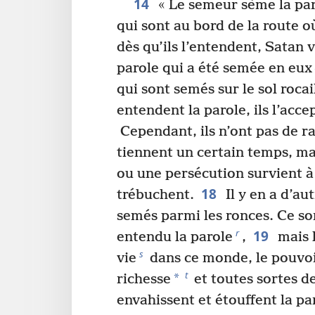
14
« Le semeur sème la pa
qui sont au bord de la route o
dès qu’ils l’entendent, Satan 
parole qui a été semée en eux
qui sont semés sur le sol rocail
entendent la parole, ils l’acce
Cependant, ils n’ont pas de ra
tiennent un certain temps, ma
ou une persécution survient à 
18
trébuchent.
Il y en a d’au
semés parmi les ronces. Ce so
19
r
entendu la parole
,
mais l
s
vie
dans ce monde, le pouvoi
t
*
richesse
et toutes sortes de
envahissent et étouffent la par