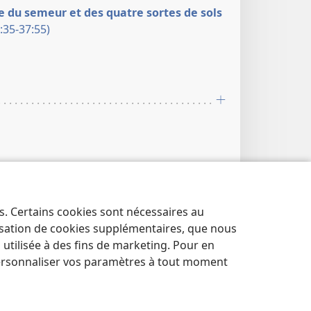
 du semeur et des quatre sortes de sols
:35-37:55)
r
note d’étude sur Mt 13:5
.
médias
es. Certains cookies sont nécessaires au
 du semeur et des quatre sortes de sols
lisation de cookies supplémentaires, que nous
:35-37:55)
tilisée à des fins de marketing. Pour en
ersonnaliser vos paramètres à tout moment