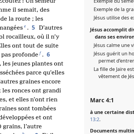
Exemple du semeu
Écoutez ! Un semeur
Exemple de la gra
e il semait, des
Jésus utilise des 
e la route ; les
5
e
 mangées
.
D’autres
Jésus accomplit di
dans ses environ
 rocailleux, où il n’y
Jésus calme une v
lles ont tout de suite
Jésus guérit un h
6
f
it pas profonde
.
permet d’entrer
, les jeunes plantes ont
La fille de Jaïre 
esséchées parce qu’elles
vêtement de Jés
autres graines encore
 les ronces ont grandi
Marc 4​:​1
s, et elles n’ont rien
graines sont tombées
à une certaine dist
 développées et ont
13:2
.
 grains, l’autre
Documents multi
h