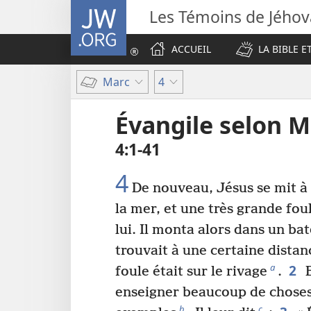
JW.ORG
Les Témoins de Jého
ACCUEIL
LA BIBLE E
Marc
4
Évangile selon M
4​:​1-41
4
De nouveau, Jésus se mit à
la mer, et une très grande fou
lui. Il monta alors dans un bate
trouvait à une certaine distan
2
a
foule était sur le rivage
.
E
enseigner beaucoup de choses 
b
c