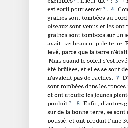
3
exemples
. Il leur dit
:
« 
4
d
est sorti pour semer
.
Comm
graines sont tombées au bord d
oiseaux sont venus et les ont
graines sont tombées sur un sol
avait pas beaucoup de terre. E
levé, parce que la terre n’éta
Mais quand le soleil s’est levé
été brûlées, et elles se sont d
7
n’avaient pas de racines.
D’
sont tombées dans les ronces ;
et ont étouffé les jeunes plante
8
g
produit
.
Enfin, d’autres 
sur de la bonne terre, se sont
poussé, et ont produit l’une 30