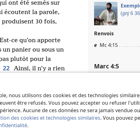
qui ont été semés sur
Exemple
i écoutent la parole,
(
gnj
6 36
 produisent 30 fois,
Renvois
« Est-ce qu’on apporte
e
Mc 4​:​15
 un panier ou sous un
 pas plutôt pour la
Marc 4​:​5
22
Ainsi, il n’y a rien
e dévoilé, et rien de
sol rocailleux :
Voi
i ne finisse par
Documents multi
ble, nous utilisons des cookies et des technologies similair
ue celui qui a des
Exemple
euvent être refusés. Vous pouvez accepter ou refuser l'uti
. »
(
gnj
6 36
périence. Aucune de ces données ne sera jamais vendue ou u
tention à ce que vous
ation des cookies et technologies similaires
. Vous pouvez p
re que vous utilisez
fidentialité
.
Renvois
pour vous, et on vous