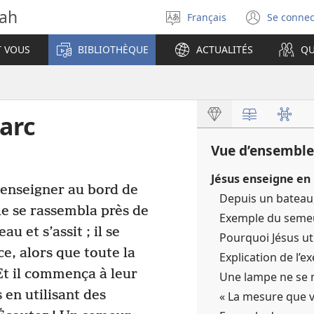
vah
Français
Se connec
Sélectionner
(ouvr
la
une
T VOUS
BIBLIOTHÈQUE
ACTUALITÉS
QU
langue
nouve
fenêt
arc
Vue d’ensemble
Jésus enseigne en 
 enseigner au bord de
Depuis un bateau
le se rassembla près de
Exemple du semeur
au et s’assit ; il se
Pourquoi Jésus ut
ce, alors que toute la
Explication de l’
t il commença à leur
Une lampe ne se m
en utilisant des
« La mesure que v