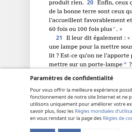
20
produit rien.
Enfin, ceux 
de la bonne terre sont ceux qu
l’accueillent favorablement et
v
60 fois ou 100 fois plus
. »
21
Il leur dit également : 
une lampe pour la mettre sous
lit ? Est-ce qu’on ne l’apporte
w
mettre sur un porte-lampe
?
de caché qui ne finisse par êtr
Paramètres de confidentialité
soigneusement gardé secret qu
Pour vous offrir la meilleure expérience possi
23
x
paraître au grand jour
.
Q
fonctionnement de notre site Internet et ne p
y
oreilles pour écouter écoute
utilisons uniquement pour améliorer votre ex
24
Il continua : « Faites at
savoir plus, lisez les
Règles mondiales d’utilis
z
entendez
. C’est avec la mesu
en vous rendant sur la page des
Règles de con
pour mesurer qu’on mesurera 