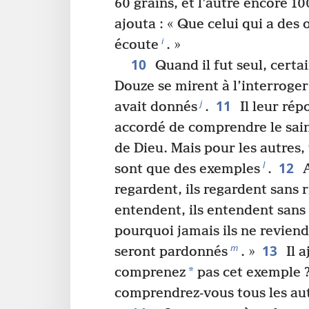
60 grains, et l’autre encore 10
ajouta : « Que celui qui a des 
i
écoute
. »
10
Quand il fut seul, certai
Douze se mirent à l’interroger
11
j
avait donnés
.
Il leur répo
accordé de comprendre le sain
de Dieu. Mais pour les autres,
12
l
sont que des exemples
.
A
regardent, ils regardent sans r
entendent, ils entendent sans
pourquoi jamais ils ne reviend
13
m
seront pardonnés
. »
Il a
*
comprenez
pas cet exemple 
comprendrez-vous tous les au