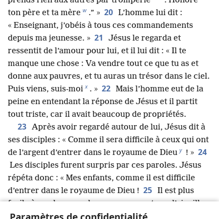
*
prends rien aux autres par tromperie
. Honore
w
20
ton père et ta mère
.” »
L’homme lui dit :
« Enseignant, j’obéis à tous ces commandements
21
depuis ma jeunesse. »
Jésus le regarda et
ressentit de l’amour pour lui, et il lui dit : « Il te
manque une chose : Va vendre tout ce que tu as et
donne aux pauvres, et tu auras un trésor dans le ciel.
x
22
Puis viens, suis-moi
. »
Mais l’homme eut de la
peine en entendant la réponse de Jésus et il partit
tout triste, car il avait beaucoup de propriétés.
23
Après avoir regardé autour de lui, Jésus dit à
ses disciples : « Comme il sera difficile à ceux qui ont
y
24
de l’argent d’entrer dans le royaume de Dieu
! »
Les disciples furent surpris par ces paroles. Jésus
répéta donc : « Mes enfants, comme il est difficile
25
d’entrer dans le royaume de Dieu !
Il est plus
facile à un chameau de passer par un trou d’aiguille
z
Paramètres de confidentialité
qu’à un riche d’entrer dans le royaume de Dieu
. »