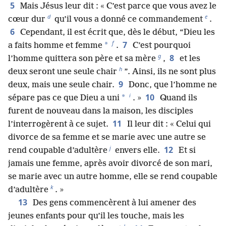
5
Mais Jésus leur dit : « C’est parce que vous avez le
d
e
cœur dur
qu’il vous a donné ce commandement
.
6
Cependant, il est écrit que, dès le début, “Dieu les
f
7
*
a faits homme et femme
.
C’est pourquoi
g
8
l’homme quittera son père et sa mère
,
et les
h
deux seront une seule chair
”. Ainsi, ils ne sont plus
9
deux, mais une seule chair.
Donc, que l’homme ne
i
10
*
sépare pas ce que Dieu a uni
. »
Quand ils
furent de nouveau dans la maison, les disciples
11
l’interrogèrent à ce sujet.
Il leur dit : « Celui qui
divorce de sa femme et se marie avec une autre se
j
12
rend coupable d’adultère
envers elle.
Et si
jamais une femme, après avoir divorcé de son mari,
se marie avec un autre homme, elle se rend coupable
k
d’adultère
. »
13
Des gens commencèrent à lui amener des
jeunes enfants pour qu’il les touche, mais les