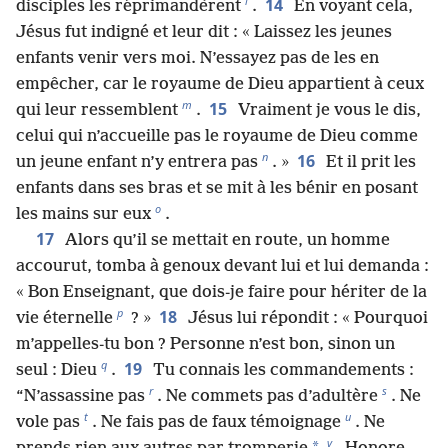
l
14
disciples les réprimandèrent
.
En voyant cela,
Jésus fut indigné et leur dit : « Laissez les jeunes
enfants venir vers moi. N’essayez pas de les en
empêcher, car le royaume de Dieu appartient à ceux
m
15
qui leur ressemblent
.
Vraiment je vous le dis,
celui qui n’accueille pas le royaume de Dieu comme
n
16
un jeune enfant n’y entrera pas
. »
Et il prit les
enfants dans ses bras et se mit à les bénir en posant
o
les mains sur eux
.
17
Alors qu’il se mettait en route, un homme
accourut, tomba à genoux devant lui et lui demanda :
« Bon Enseignant, que dois-je faire pour hériter de la
p
18
vie éternelle
? »
Jésus lui répondit : « Pourquoi
m’appelles-tu bon ? Personne n’est bon, sinon un
q
19
seul : Dieu
.
Tu connais les commandements :
r
s
“N’assassine pas
. Ne commets pas d’adultère
. Ne
t
u
vole pas
. Ne fais pas de faux témoignage
. Ne
v