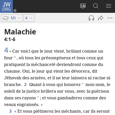
JW.ORG
Se
connecter
Changer
Recherch
AF
(ouvre
la
sur
LE
Ml
4
une
langue
JW.ORG
ME
nouvelle
du
Malachie
fenêtre)
site
4​:​1-6
4
« Car voici que le jour vient, brûlant comme un
a
four
, où tous les présomptueux et tous ceux qui
pratiquent la méchanceté deviendront comme du
chaume. Oui, le jour qui vient les dévorera, dit
Jéhovah des armées, et il ne leur laissera ni racine ni
2
*
branche.
Quant à vous qui honorez
mon nom, le
soleil de la justice brillera sur vous, avec la guérison
*
dans ses rayons
; et vous gambaderez comme des
veaux engraissés. »
3
« Et vous piétinerez les méchants, car ils seront