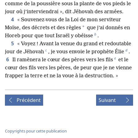
comme de la poussière sous la plante de vos pieds le
jour où j’interviendrai », dit Jéhovah des armées.
4
« Souvenez-vous de la Loi de mon serviteur
*
Moïse, des décrets et des règles
que j’ai donnés en
b
Horeb pour que tout Israël y obéisse
.
5
« Voyez ! Avant la venue du grand et redoutable
c
d
jour de Jéhovah
, je vous envoie le prophète Élie
.
e
6
Il ramènera le cœur des pères vers les fils
et le
cœur des fils vers les pères, de peur que je ne vienne
frapper la terre et ne la voue à la destruction. »
Précédent
Suivant
Copyrights pour cette publication