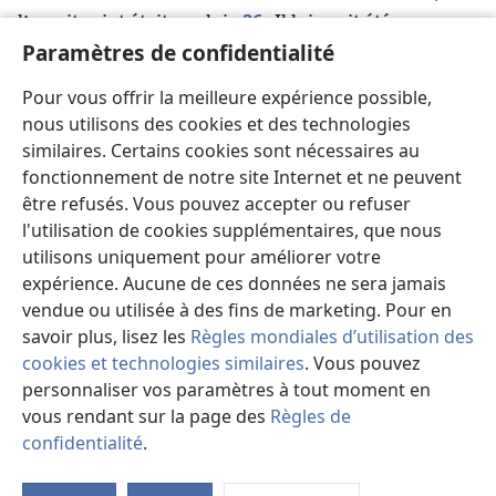
26
l’esprit saint était sur lui.
Il lui avait été
Paramètres de confidentialité
divinement révélé par l’esprit saint qu’il ne mourrait
t
27
pas avant d’avoir vu le Christ de Jéhovah
.
Pour vous offrir la meilleure expérience possible,
Poussé par l’esprit, il entra dans le Temple. Et alors
nous utilisons des cookies et des technologies
que les parents de Jésus l’amenaient afin
similaires. Certains cookies sont nécessaires au
u
d’accomplir pour lui ce qu’exigeait le rite de la Loi
,
fonctionnement de notre site Internet et ne peuvent
28
il prit l’enfant dans ses bras et loua Dieu en
être refusés. Vous pouvez accepter ou refuser
29
disant :
« Maintenant, Souverain Seigneur, tu
l'utilisation de cookies supplémentaires, que nous
v
laisses ton esclave s’en aller en paix
, comme tu l’as
utilisons uniquement pour améliorer votre
30
dit,
car j’ai vu de mes propres yeux celui par qui
expérience. Aucune de ces données ne sera jamais
w
31
vendue ou utilisée à des fins de marketing. Pour en
tu apportes le salut
,
celui que tu as préparé
savoir plus, lisez les
Règles mondiales d’utilisation des
x
y
32
devant tous les peuples
,
la lumière
qui
cookies et technologies similaires
. Vous pouvez
z
enlèvera le voile de devant les yeux des nations
, et
personnaliser vos paramètres à tout moment en
33
la gloire de ton peuple, Israël. »
Et le père et la
vous rendant sur la page des
Règles de
mère de l’enfant s’étonnaient de ce qu’on disait de
confidentialité
.
34
lui.
De plus, Siméon les bénit et dit à Marie, sa
Vo
d'
mère : « Écoute ! Cet enfant est appelé à faire tomber