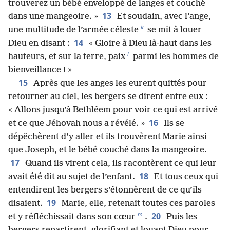
trouverez un bébé enveloppé de langes et couché
13
dans une mangeoire. »
Et soudain, avec l’ange,
k
une multitude de l’armée céleste
se mit à louer
14
Dieu en disant :
« Gloire à Dieu là-haut dans les
l
hauteurs, et sur la terre, paix
parmi les hommes de
bienveillance ! »
15
Après que les anges les eurent quittés pour
retourner au ciel, les bergers se dirent entre eux :
« Allons jusqu’à Bethléem pour voir ce qui est arrivé
16
et ce que Jéhovah nous a révélé. »
Ils se
dépêchèrent d’y aller et ils trouvèrent Marie ainsi
que Joseph, et le bébé couché dans la mangeoire.
17
Quand ils virent cela, ils racontèrent ce qui leur
18
avait été dit au sujet de l’enfant.
Et tous ceux qui
entendirent les bergers s’étonnèrent de ce qu’ils
19
disaient.
Marie, elle, retenait toutes ces paroles
m
20
et y réfléchissait dans son cœur
.
Puis les