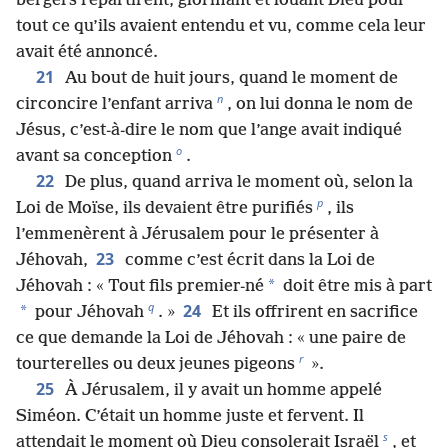
bergers repartirent, glorifiant et louant Dieu pour
tout ce qu’ils avaient entendu et vu, comme cela leur
avait été annoncé.
21
Au bout de huit jours, quand le moment de
n
circoncire l’enfant arriva
, on lui donna le nom de
Jésus, c’est-à-dire le nom que l’ange avait indiqué
o
avant sa conception
.
22
De plus, quand arriva le moment où, selon la
p
Loi de Moïse, ils devaient être purifiés
, ils
l’emmenèrent à Jérusalem pour le présenter à
23
Jéhovah,
comme c’est écrit dans la Loi de
*
Jéhovah : « Tout fils premier-né
doit être mis à part
q
24
*
pour Jéhovah
. »
Et ils offrirent en sacrifice
ce que demande la Loi de Jéhovah : « une paire de
r
tourterelles ou deux jeunes pigeons
».
25
À Jérusalem, il y avait un homme appelé
Siméon. C’était un homme juste et fervent. Il
s
attendait le moment où Dieu consolerait Israël
, et