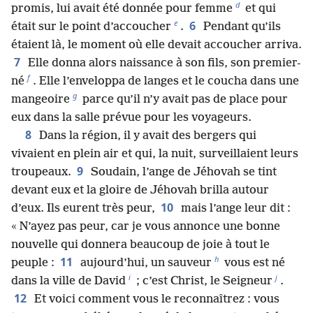
d
promis, lui avait été donnée pour femme
et qui
e
6
était sur le point d’accoucher
.
Pendant qu’ils
étaient là, le moment où elle devait accoucher arriva.
7
Elle donna alors naissance à son fils, son premier-
f
né
. Elle l’enveloppa de langes et le coucha dans une
g
mangeoire
parce qu’il n’y avait pas de place pour
eux dans la salle prévue pour les voyageurs.
8
Dans la région, il y avait des bergers qui
vivaient en plein air et qui, la nuit, surveillaient leurs
9
troupeaux.
Soudain, l’ange de Jéhovah se tint
devant eux et la gloire de Jéhovah brilla autour
10
d’eux. Ils eurent très peur,
mais l’ange leur dit :
« N’ayez pas peur, car je vous annonce une bonne
nouvelle qui donnera beaucoup de joie à tout le
h
11
peuple :
aujourd’hui, un sauveur
vous est né
i
j
dans la ville de David
; c’est Christ, le Seigneur
.
12
Et voici comment vous le reconnaîtrez : vous