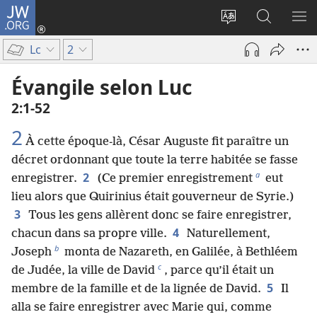
JW.ORG
Se
connecter
Changer
Recherch
AF
(ouvre
la
sur
LE
Lc
2
une
langue
JW.ORG
ME
nouvelle
du
Évangile selon Luc
fenêtre)
site
2​:​1-52
2
À cette époque-là, César Auguste fit paraître un
décret ordonnant que toute la terre habitée se fasse
a
2
enregistrer.
(Ce premier enregistrement
eut
lieu alors que Quirinius était gouverneur de Syrie.)
3
Tous les gens allèrent donc se faire enregistrer,
4
chacun dans sa propre ville.
Naturellement,
b
Joseph
monta de Nazareth, en Galilée, à Bethléem
c
de Judée, la ville de David
, parce qu’il était un
5
membre de la famille et de la lignée de David.
Il
alla se faire enregistrer avec Marie qui, comme