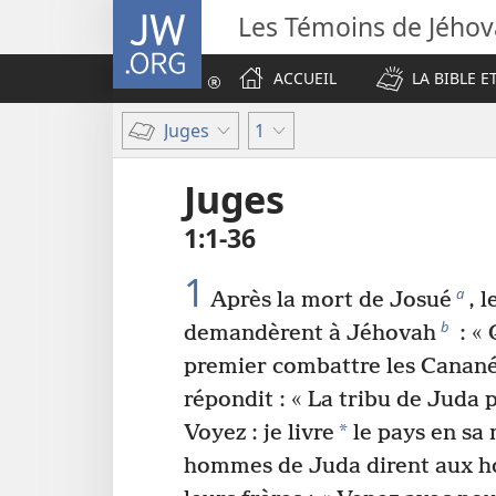
JW.ORG
Les Témoins de Jého
ACCUEIL
LA BIBLE E
Juges
1
Juges
1​:​1-36
1
a
Après la mort de Josué
, l
b
demandèrent à Jéhovah
: « 
premier combattre les Canané
répondit : « La tribu de Juda 
*
Voyez : je livre
le pays en sa 
hommes de Juda dirent aux 