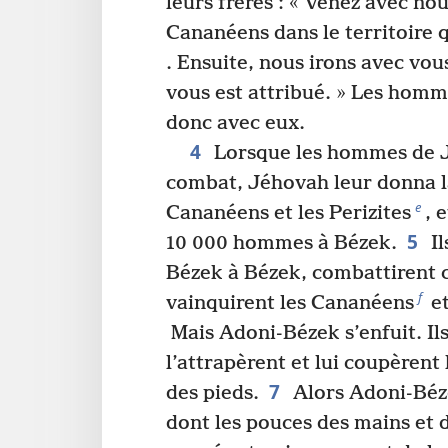
leurs frères : « Venez avec no
Cananéens dans le territoire q
. Ensuite, nous irons avec vous
vous est attribué. » Les homm
donc avec eux.
4
Lorsque les hommes de J
combat, Jéhovah leur donna la
e
Cananéens et les Perizites
, 
5
10 000 hommes à Bézek.
Il
Bézek à Bézek, combattirent c
f
vainquirent les Cananéens
et
Mais Adoni-Bézek s’enfuit. Ils
l’attrapèrent et lui coupèrent
7
des pieds.
Alors Adoni-Bézek 
dont les pouces des mains et d