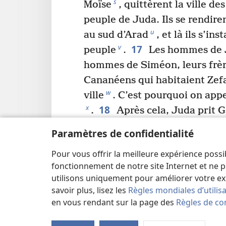
s
Moïse
, quittèrent la ville de
peuple de Juda. Ils se rendire
u
au sud d’Arad
, et là ils s’in
17
v
peuple
.
Les hommes de J
hommes de Siméon, leurs frèr
Cananéens qui habitaient Zefat
w
ville
. C’est pourquoi on app
18
x
.
Après cela, Juda prit 
z
Ascalon
et son territoire, É
Paramètres de confidentialité
19
Jéhovah était avec les ho
Pour vous offrir la meilleure expérience possi
prirent possession de la régi
fonctionnement de notre site Internet et ne p
ils ne purent pas chasser les h
utilisons uniquement pour améliorer votre ex
parce qu’ils avaient des chars
savoir plus, lisez les
Règles mondiales d’utilis
20
b
*
les roues
.
On donna Hé
en vous rendant sur la page des
Règles de con
c
Moïse l’avait promis
, et il ch