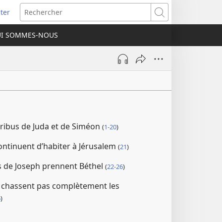
ter
e
Rechercher
I SOMMES-NOUS
lle
re)
ribus de Juda et de Siméon
(
1-20
)
ontinuent d’habiter à Jérusalem
(
21
)
 de Joseph prennent Béthel
(
22-26
)
ne chassent pas complètement les
6
)