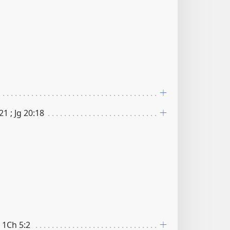
21 ; Jg 20​:​18
; 1Ch 5​:​2