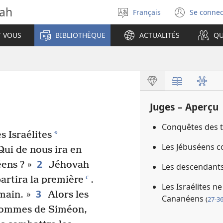
vah
Français
Se connec
Sélectionner
(ouvr
la
une
T VOUS
BIBLIOTHÈQUE
ACTUALITÉS
QU
langue
nouve
fenêt
Juges – Aperçu
Conquêtes des t
*
es Israélites
Les Jébuséens c
Qui de nous ira en
2
ens ? »
Jéhovah
Les descendants
c
partira la première
.
Les Israélites 
3
main. »
Alors les
Cananéens
(
27-3
hommes de Siméon,