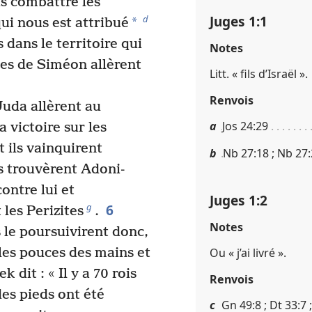
us combattre les
Juges 1​:​1
d
*
ui nous est attribué
 dans le territoire qui
Notes
es de Siméon allèrent
Litt. « fils d’Israël ».
Renvois
uda allèrent au
a
Jos 24​:​29
 victoire sur les
et ils vainquirent
b
Nb 27​:​18 ; Nb 27​:​
s trouvèrent Adoni-
ontre lui et
Juges 1​:​2
6
g
 les Perizites
.
Notes
 le poursuivirent donc,
 les pouces des mains et
Ou « j’ai livré ».
dit : « Il y a 70 rois
Renvois
es pieds ont été
c
Gn 49​:​8 ; Dt 33​:​7 