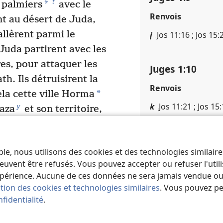
t
*
s palmiers
avec le
Renvois
nt au désert de Juda,
stallèrent parmi le
j
Jos 11​:​16 ; Jos 15​:​
uda partirent avec les
es, pour attaquer les
Juges 1​:​10
h. Ils détruisirent la
Renvois
*
ela cette ville Horma
k
Jos 11​:​21 ; Jos 15​
y
Gaza
et son territoire,
a
krôn
et son territoire.
mmes de Juda, et ils
Juges 1​:​11
ble, nous utilisons des cookies et des technologies similair
on montagneuse, mais
Renvois
euvent être refusés. Vous pouvez accepter ou refuser l'uti
abitants de la plaine,
périence. Aucune de ces données ne sera jamais vendue ou u
l
Jos 10​:​38
 équipés de lames sur
ation des cookies et technologies similaires
. Vous pouvez p
m
Jos 15​:​15
bron à Caleb, comme
fidentialité
.
assa de là les trois fils