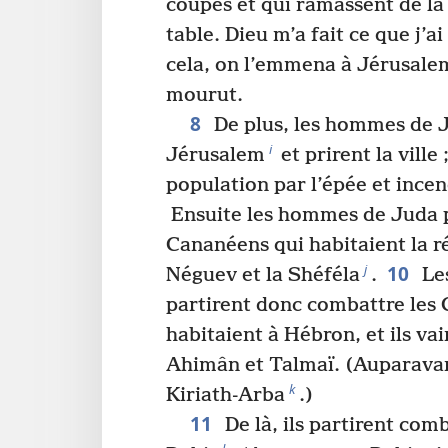
coupés et qui ramassent de la
table. Dieu m’a fait ce que j’ai
cela, on l’emmena à Jérusale
mourut.
8
De plus, les hommes de 
i
Jérusalem
et prirent la ville 
population par l’épée et incend
Ensuite les hommes de Juda p
Cananéens qui habitaient la 
10
j
Néguev et la Shéféla
.
Le
partirent donc combattre les
habitaient à Hébron, et ils va
Ahimân et Talmaï. (Auparavan
k
Kiriath-Arba
.)
11
De là, ils partirent com