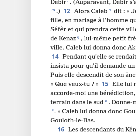
l
Debir
. (Auparavant, Debir s’
12
m
n
.)
Alors Caleb
dit : « 
fille, en mariage à l’homme qu
Séfèr et qui prendra cette vill
q
de Kenaz
, lui-même petit frè
ville. Caleb lui donna donc Aks
14
Pendant qu’elle se rendait
insista pour qu’il demande un
Puis elle descendit de son âne
15
« Que veux-tu ? »
Elle lui r
accorde-moi une bénédiction,
*
terrain dans le sud
. Donne-
*
. » Caleb lui donna donc Gou
Gouloth-le-Bas.
16
Les descendants du Kén