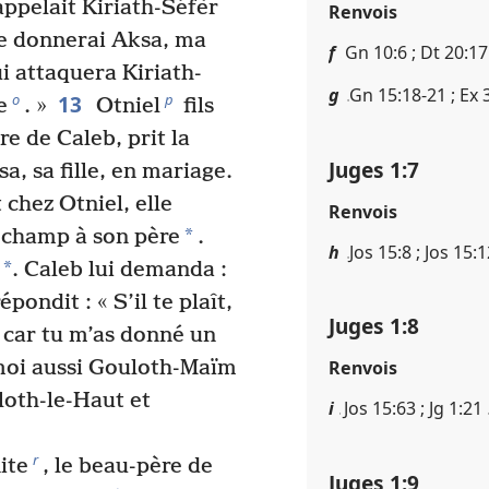
appelait Kiriath-Séfèr
Renvois
Je donnerai Aksa, ma
f
Gn 10​:​6 ; Dt 20​:​17
i attaquera Kiriath-
g
Gn 15​:​18-21 ; Ex 3​:
13
o
p
e
. »
Otniel
fils
re de Caleb, prit la
Juges 1​:​7
a, sa fille, en mariage.
 chez Otniel, elle
Renvois
*
 champ à son père
.
h
Jos 15​:​8 ; Jos 15​:​
*
. Caleb lui demanda :
épondit : « S’il te plaît,
Juges 1​:​8
 car tu m’as donné un
moi aussi Gouloth-Maïm
Renvois
loth-le-Haut et
i
Jos 15​:​63 ; Jg 1​:​21
r
ite
, le beau-père de
Juges 1​:​9