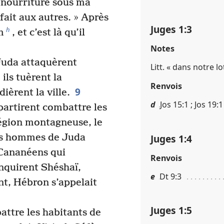
 nourriture sous ma
 fait aux autres. » Après
Juges 1​:​3
h
m
, et c’est là qu’il
Notes
Juda attaquèrent
Litt. « dans notre lot
; ils tuèrent la
Renvois
9
ièrent la ville.
d
Jos 15​:​1 ; Jos 19​:​1
artirent combattre les
région montagneuse, le
Juges 1​:​4
s hommes de Juda
 Cananéens qui
Renvois
inquirent Shéshaï,
e
Dt 9​:​3
t, Hébron s’appelait
Juges 1​:​5
battre les habitants de