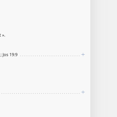
 ».
 ; Jos 19​:​9