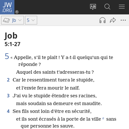
JW.ORG
Se
connecter
Changer
Recherch
AF
(ouvre
la
sur
LE
Jb
5
une
langue
JW.ORG
ME
nouvelle
du
Job
fenêtre)
site
5​:​1-27
5
« Appelle, s’il te plaît ! Y a-t-il quelqu’un qui te
réponde ?
Auquel des saints t’adresseras-tu ?
2
Car le ressentiment tuera le stupide,
et l’envie fera mourir le naïf.
3
J’ai vu le stupide étendre ses racines,
mais soudain sa demeure est maudite.
4
Ses fils sont loin d’être en sécurité,
a
et ils sont écrasés à la porte de la ville
sans
que personne les sauve.