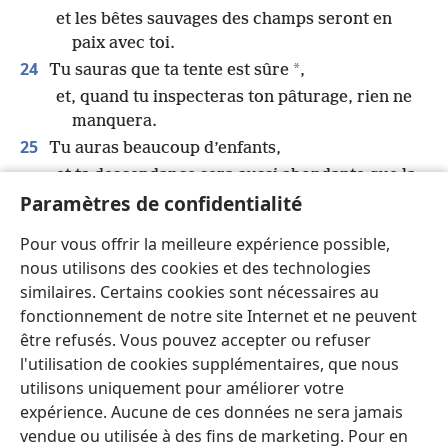
et les bêtes sauvages des champs seront en
paix avec toi.
24
*
Tu sauras que ta tente est sûre
,
et, quand tu inspecteras ton pâturage, rien ne
manquera.
25
Tu auras beaucoup d’enfants,
et ta descendance sera aussi abondante que la
Paramètres de confidentialité
végétation de la terre.
26
Tu iras dans la tombe alors que tu seras encore
Pour vous offrir la meilleure expérience possible,
robuste,
nous utilisons des cookies et des technologies
comme des gerbes de céréales qu’on récolte à
similaires. Certains cookies sont nécessaires au
la saison voulue.
fonctionnement de notre site Internet et ne peuvent
27
Vois ! Nous avons étudié cela, et c’est ainsi.
être refusés. Vous pouvez accepter ou refuser
Écoute et accepte-le. »
l'utilisation de cookies supplémentaires, que nous
utilisons uniquement pour améliorer votre
expérience. Aucune de ces données ne sera jamais
Précédent
Suivant
vendue ou utilisée à des fins de marketing. Pour en