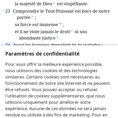
u
la majesté de Dieu
est stupéfiante.
23
Comprendre le Tout-Puissant est hors de notre
v
portée
;
w
sa force est immense
,
x
et il ne viole jamais le droit
ni son
y
abondante justice
.
z
24
Aussi les hommes devraient-ils le craindre
.
Paramètres de confidentialité
Car il ne favorise aucun de ceux qui se croient
a
*
sages
. »
Pour vous offrir la meilleure expérience possible,
nous utilisons des cookies et des technologies
similaires. Certains cookies sont nécessaires au
Précédent
Suivant
fonctionnement de notre site Internet et ne peuvent
être refusés. Vous pouvez accepter ou refuser
l'utilisation de cookies supplémentaires, que nous
utilisons uniquement pour améliorer votre
Copyrights pour cette publication
expérience. Aucune de ces données ne sera jamais
vendue ou utilisée à des fins de marketing. Pour en
Copyright
©
2026
Watch Tower Bible and Tract Society of