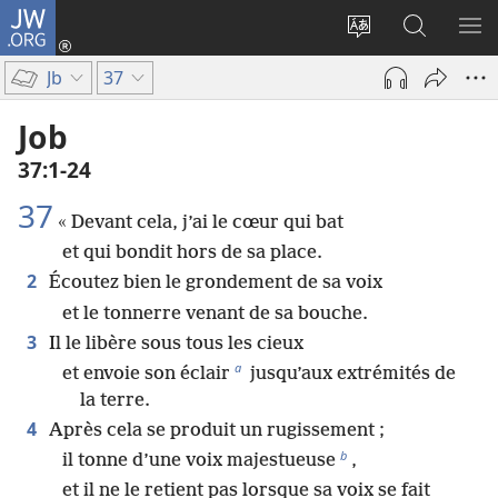
JW.ORG
Se
connecter
Changer
Recherch
AF
(ouvre
la
sur
LE
Jb
37
une
langue
JW.ORG
ME
nouvelle
du
Job
fenêtre)
site
37​:​1-24
37
« Devant cela, j’ai le cœur qui bat
et qui bondit hors de sa place.
2
Écoutez bien le grondement de sa voix
et le tonnerre venant de sa bouche.
3
Il le libère sous tous les cieux
a
et envoie son éclair
jusqu’aux extrémités de
la terre.
4
Après cela se produit un rugissement ;
b
il tonne d’une voix majestueuse
,
et il ne le retient pas lorsque sa voix se fait