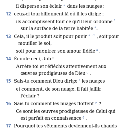
k
il disperse son éclair
dans les nuages ;
12
ceux-ci tourbillonnent là où il les dirige ;
l
ils accomplissent tout ce qu’il leur ordonne
*
sur la surface de la terre habitée
.
m
13
*
Cela, il le produit soit pour punir
, soit pour
mouiller le sol,
n
soit pour montrer son amour fidèle
.
14
Écoute ceci, Job !
Arrête-toi et réfléchis attentivement aux
o
œuvres prodigieuses de Dieu
.
15
*
Sais-tu comment Dieu dirige
les nuages
et comment, de son nuage, il fait jaillir
l’éclair ?
p
16
Sais-tu comment les nuages flottent
?
Ce sont les œuvres prodigieuses de Celui qui
q
est parfait en connaissance
.
17
Pourquoi tes vêtements deviennent-ils chauds