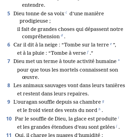
entendre.
c
5
Dieu tonne de sa voix
d’une manière
prodigieuse ;
il fait de grandes choses qui dépassent notre
d
compréhension
.
e
6
Car il dit à la neige : “Tombe sur la terre
”,
f
et à la pluie : “Tombe à verse
.”
7
*
Dieu met un terme à toute activité humaine
pour que tous les mortels connaissent son
œuvre.
8
Les animaux sauvages vont dans leurs tanières
et restent dans leurs repaires.
g
9
L’ouragan souffle depuis sa chambre
h
et le froid vient des vents du nord
.
i
10
Par le souffle de Dieu, la glace est produite
j
et les grandes étendues d’eau sont gelées
.
11
Oui, il charge les nuages d’humidité ;