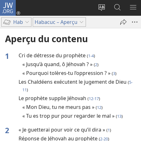
JW.ORG
Se
connecter
Changer
Recherch
AF
(ouvre
la
sur
LE
Hab
Habacuc – Aperçu
une
langue
JW.ORG
ME
nouvelle
du
Aperçu du contenu
fenêtre)
site
1
Cri de détresse du prophète
(
1-4
)
« Jusqu’à quand, ô Jéhovah ? »
(
2
)
« Pourquoi tolères-tu l’oppression ? »
(
3
)
Les Chaldéens exécutent le jugement de Dieu
(
5-
11
)
Le prophète supplie Jéhovah
(
12-17
)
« Mon Dieu, tu ne meurs pas »
(
12
)
« Tu es trop pur pour regarder le mal »
(
13
)
2
« Je guetterai pour voir ce qu’il dira »
(
1
)
Réponse de Jéhovah au prophète
(
2-20
)