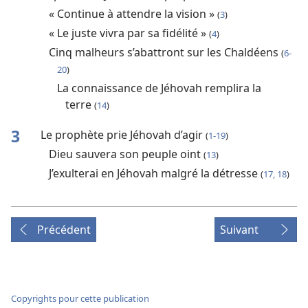
« Continue à attendre la vision »
(
3
)
« Le juste vivra par sa fidélité »
(
4
)
Cinq malheurs s’abattront sur les Chaldéens
(
6-
20
)
La connaissance de Jéhovah remplira la
terre
(
14
)
3
Le prophète prie Jéhovah d’agir
(
1-19
)
Dieu sauvera son peuple oint
(
13
)
J’exulterai en Jéhovah malgré la détresse
(
17, 18
)
Précédent
Suivant
Copyrights pour cette publication