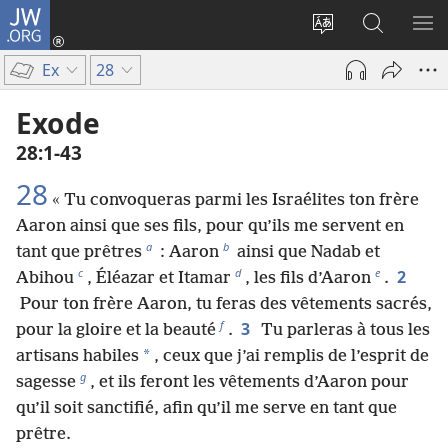
JW.ORG
Se
connecter
Changer
Recherch
AF
(ouvre
la
sur
LE
Ex
28
une
langue
JW.ORG
ME
nouvelle
du
Exode
fenêtre)
site
28​:​1-43
28
« Tu convoqueras parmi les Israélites ton frère
Aaron ainsi que ses fils, pour qu’ils me servent en
a
b
tant que prêtres
: Aaron
ainsi que Nadab et
c
d
e
2
Abihou
, Éléazar et Itamar
, les fils d’Aaron
.
Pour ton frère Aaron, tu feras des vêtements sacrés,
f
3
pour la gloire et la beauté
.
Tu parleras à tous les
*
artisans habiles
, ceux que j’ai remplis de l’esprit de
g
sagesse
, et ils feront les vêtements d’Aaron pour
qu’il soit sanctifié, afin qu’il me serve en tant que
prêtre.