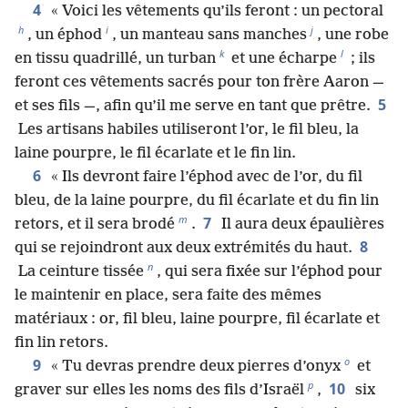
4
« Voici les vêtements qu’ils feront : un pectoral
h
i
j
, un éphod
, un manteau sans manches
, une robe
k
l
en tissu quadrillé, un turban
et une écharpe
; ils
feront ces vêtements sacrés pour ton frère Aaron —
5
et ses fils —, afin qu’il me serve en tant que prêtre.
Les artisans habiles utiliseront l’or, le fil bleu, la
laine pourpre, le fil écarlate et le fin lin.
6
« Ils devront faire l’éphod avec de l’or, du fil
bleu, de la laine pourpre, du fil écarlate et du fin lin
m
7
retors, et il sera brodé
.
Il aura deux épaulières
8
qui se rejoindront aux deux extrémités du haut.
n
La ceinture tissée
, qui sera fixée sur l’éphod pour
le maintenir en place, sera faite des mêmes
matériaux : or, fil bleu, laine pourpre, fil écarlate et
fin lin retors.
o
9
« Tu devras prendre deux pierres d’onyx
et
p
10
graver sur elles les noms des fils d’Israël
,
six