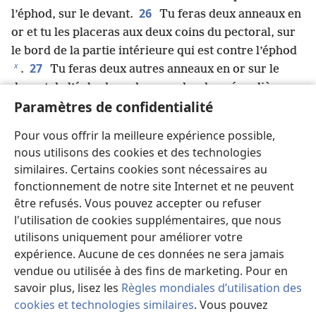
26
l’éphod, sur le devant.
Tu feras deux anneaux en
or et tu les placeras aux deux coins du pectoral, sur
le bord de la partie intérieure qui est contre l’éphod
x
27
.
Tu feras deux autres anneaux en or sur le
devant de l’éphod, au-dessous des deux épaulières,
Paramètres de confidentialité
près de son endroit de jonction, au-dessus de la
y
28
ceinture tissée de l’éphod
.
Le pectoral sera
Pour vous offrir la meilleure expérience possible,
maintenu en place par un cordon bleu qui reliera ses
nous utilisons des cookies et des technologies
anneaux aux anneaux de l’éphod. Cela maintiendra le
similaires. Certains cookies sont nécessaires au
pectoral en place sur l’éphod au-dessus de la
fonctionnement de notre site Internet et ne peuvent
ceinture tissée.
être refusés. Vous pouvez accepter ou refuser
29
« Aaron devra porter les noms des fils d’Israël
l'utilisation de cookies supplémentaires, que nous
sur le pectoral du jugement, sur son cœur, quand il
utilisons uniquement pour améliorer votre
*
entrera dans le Saint, comme rappel
permanent
expérience. Aucune de ces données ne sera jamais
30
vendue ou utilisée à des fins de marketing. Pour en
devant Jéhovah.
Tu mettras l’
ourim
et le
toumim
savoir plus, lisez les
Règles mondiales d’utilisation des
z
*
dans le pectoral du jugement, et ils devront être
cookies et technologies similaires
. Vous pouvez
sur le cœur d’Aaron quand il entrera devant