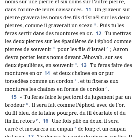
noms sur une pierre et six noms sur l’autre pierre,
11
dans l’ordre de leurs naissances.
Un graveur sur
pierre gravera les noms des fils d’Israël sur les deux
q
pierres, comme il graverait un sceau
. Puis tu les
12
feras sertir dans des montures en or.
Tu mettras
les deux pierres sur les épaulières de l’éphod comme
r
*
pierres de souvenir
pour les fils d’Israël
; Aaron
devra porter leurs noms devant Jéhovah, sur ses
13
*
deux épaulières, en souvenir
.
Tu feras faire des
14
montures en or
et deux chaînes en or pur
s
torsadées comme un cordon
, et tu fixeras aux
t
montures les chaînes en forme de cordon
.
15
« Tu feras faire le pectoral du jugement par un
u
brodeur
. Il sera fait comme l’éphod, avec de l’or,
du fil bleu, de la laine pourpre, du fil écarlate et du
v
16
fin lin retors
.
Une fois plié en deux, il sera
*
carré et mesurera un empan
de long et un empan
17