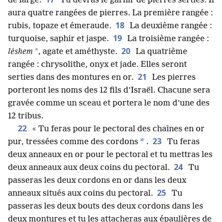
de large.
Tu devras le garnir de pierres serties. Il
aura quatre rangées de pierres. La première rangée :
18
rubis, topaze et émeraude.
La deuxième rangée :
19
turquoise, saphir et jaspe.
La troisième rangée :
20
*
léshem
, agate et améthyste.
La quatrième
rangée : chrysolithe, onyx et jade. Elles seront
21
serties dans des montures en or.
Les pierres
porteront les noms des 12 fils d’Israël. Chacune sera
gravée comme un sceau et portera le nom d’une des
12 tribus.
22
« Tu feras pour le pectoral des chaînes en or
w
23
pur, tressées comme des cordons
.
Tu feras
deux anneaux en or pour le pectoral et tu mettras les
24
deux anneaux aux deux coins du pectoral.
Tu
passeras les deux cordons en or dans les deux
25
anneaux situés aux coins du pectoral.
Tu
passeras les deux bouts des deux cordons dans les
deux montures et tu les attacheras aux épaulières de