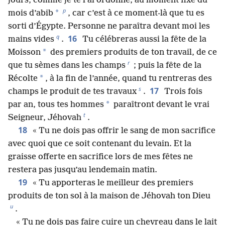
jours, comme je te l’ai ordonné, au moment fixé du
p
*
mois d’abib
, car c’est à ce moment-là que tu es
sorti d’Égypte. Personne ne paraîtra devant moi les
q
16
mains vides
.
Tu célébreras aussi la fête de la
*
Moisson
des premiers produits de ton travail, de ce
r
que tu sèmes dans les champs
; puis la fête de la
*
Récolte
, à la fin de l’année, quand tu rentreras des
s
17
champs le produit de tes travaux
.
Trois fois
*
par an, tous tes hommes
paraîtront devant le vrai
t
Seigneur, Jéhovah
.
18
« Tu ne dois pas offrir le sang de mon sacrifice
avec quoi que ce soit contenant du levain. Et la
graisse offerte en sacrifice lors de mes fêtes ne
restera pas jusqu’au lendemain matin.
19
« Tu apporteras le meilleur des premiers
produits de ton sol à la maison de Jéhovah ton Dieu
u
.
« Tu ne dois pas faire cuire un chevreau dans le lait