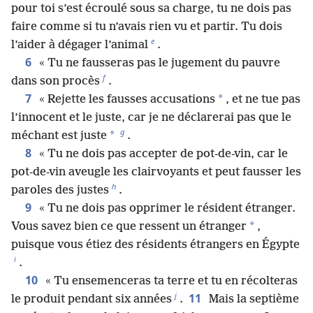
pour toi s’est écroulé sous sa charge, tu ne dois pas
faire comme si tu n’avais rien vu et partir. Tu dois
e
l’aider à dégager l’animal
.
6
« Tu ne fausseras pas le jugement du pauvre
f
dans son procès
.
7
*
« Rejette les fausses accusations
, et ne tue pas
l’innocent et le juste, car je ne déclarerai pas que le
g
*
méchant est juste
.
8
« Tu ne dois pas accepter de pot-de-vin, car le
pot-de-vin aveugle les clairvoyants et peut fausser les
h
paroles des justes
.
9
« Tu ne dois pas opprimer le résident étranger.
*
Vous savez bien ce que ressent un étranger
,
puisque vous étiez des résidents étrangers en Égypte
i
.
10
« Tu ensemenceras ta terre et tu en récolteras
j
11
le produit pendant six années
.
Mais la septième