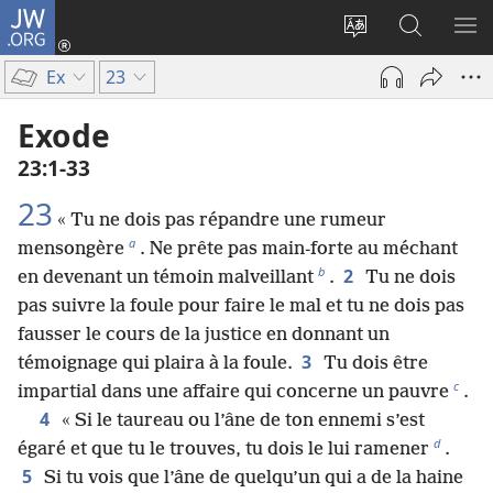
JW.ORG
Se
connecter
Changer
Recherch
AF
(ouvre
la
sur
LE
Ex
23
une
langue
JW.ORG
ME
nouvelle
du
Exode
fenêtre)
site
23​:​1-33
23
« Tu ne dois pas répandre une rumeur
a
mensongère
. Ne prête pas main-forte au méchant
b
2
en devenant un témoin malveillant
.
Tu ne dois
pas suivre la foule pour faire le mal et tu ne dois pas
fausser le cours de la justice en donnant un
3
témoignage qui plaira à la foule.
Tu dois être
c
impartial dans une affaire qui concerne un pauvre
.
4
« Si le taureau ou l’âne de ton ennemi s’est
d
égaré et que tu le trouves, tu dois le lui ramener
.
5
Si tu vois que l’âne de quelqu’un qui a de la haine