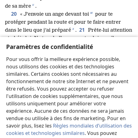
v
de sa mère
.
w
20
« J’envoie un ange devant toi
pour te
protéger pendant la route et pour te faire entrer
x
21
dans le lieu que j’ai préparé
.
Prête-lui attention
et obéis-lui. Ne te rebelle pas contre lui, car il ne
y
Paramètres de confidentialité
pardonnera pas vos transgressions
, parce que mon
22
nom est en lui.
Mais si tu lui obéis strictement et
Pour vous offrir la meilleure expérience possible,
si tu fais tout ce que je dis, je serai l’ennemi de tes
nous utilisons des cookies et des technologies
ennemis et je m’opposerai à ceux qui s’opposent à
similaires. Certains cookies sont nécessaires au
23
toi.
Car mon ange marchera devant toi, et il te
fonctionnement de notre site Internet et ne peuvent
conduira chez les Amorites, les Hittites, les
être refusés. Vous pouvez accepter ou refuser
Perizites, les Cananéens, les Hivites et les Jébuséens,
l'utilisation de cookies supplémentaires, que nous
z
24
et je les anéantirai
.
Tu ne devras pas te
utilisons uniquement pour améliorer votre
prosterner devant leurs dieux ni te laisser entraîner
expérience. Aucune de ces données ne sera jamais
vendue ou utilisée à des fins de marketing. Pour en
à les servir, et tu ne devras pas imiter leurs pratiques
savoir plus, lisez les
Règles mondiales d’utilisation des
a
. Au contraire, tu devras démolir leurs dieux et
cookies et technologies similaires
. Vous pouvez
b
25
*
fracasser leurs colonnes sacrées
.
Vous