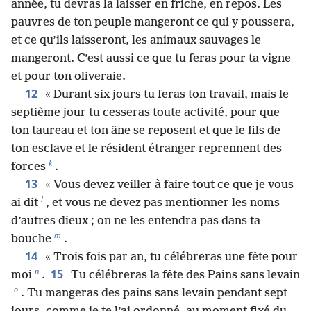
année, tu devras la laisser en friche, en repos. Les
pauvres de ton peuple mangeront ce qui y poussera,
et ce qu’ils laisseront, les animaux sauvages le
mangeront. C’est aussi ce que tu feras pour ta vigne
et pour ton oliveraie.
12
« Durant six jours tu feras ton travail, mais le
septième jour tu cesseras toute activité, pour que
ton taureau et ton âne se reposent et que le fils de
ton esclave et le résident étranger reprennent des
k
forces
.
13
« Vous devez veiller à faire tout ce que je vous
l
ai dit
, et vous ne devez pas mentionner les noms
d’autres dieux ; on ne les entendra pas dans ta
m
bouche
.
14
« Trois fois par an, tu célébreras une fête pour
n
15
moi
.
Tu célébreras la fête des Pains sans levain
o
. Tu mangeras des pains sans levain pendant sept