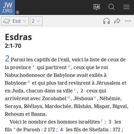
JW.ORG
Se
connecter
Changer
Recherch
AF
(ouvre
la
sur
LE
Esd
2
une
langue
JW.ORG
ME
nouvelle
du
Esdras
fenêtre)
site
2​:​1-70
2
Parmi les captifs de l’exil, voici la liste de ceux de
a
*
la province
qui partirent
, ceux que le roi
Nabuchodonosor de Babylone avait exilés à
b
Babylone
et qui plus tard revinrent à Jérusalem et
c
2
en Juda, chacun dans sa ville
,
ceux qui
d
e
arrivèrent avec Zorobabel
, Jéshoua
, Néhémie,
Seraya, Réélaya, Mardochée, Bilshân, Mispar, Bigvaï,
Rehoum et Baana.
f
3
Voici le nombre des hommes israélites
:
les
4
*
fils
de Parosh : 2 172 ;
les fils de Shefatia : 372 ;