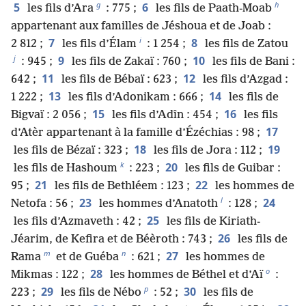
g
h
5
6
les fils d’Ara
: 775 ;
les fils de Paath-Moab
appartenant aux familles de Jéshoua et de Joab :
i
7
8
2 812 ;
les fils d’Élam
: 1 254 ;
les fils de Zatou
j
9
10
: 945 ;
les fils de Zakaï : 760 ;
les fils de Bani :
11
12
642 ;
les fils de Bébaï : 623 ;
les fils d’Azgad :
13
14
1 222 ;
les fils d’Adonikam : 666 ;
les fils de
15
16
Bigvaï : 2 056 ;
les fils d’Adîn : 454 ;
les fils
17
d’Atèr appartenant à la famille d’Ézéchias : 98 ;
18
19
les fils de Bézaï : 323 ;
les fils de Jora : 112 ;
k
20
les fils de Hashoum
: 223 ;
les fils de Guibar :
21
22
95 ;
les fils de Bethléem : 123 ;
les hommes de
l
23
24
Netofa : 56 ;
les hommes d’Anatoth
: 128 ;
25
les fils d’Azmaveth : 42 ;
les fils de Kiriath-
26
Jéarim, de Kefira et de Béèroth : 743 ;
les fils de
m
n
27
Rama
et de Guéba
: 621 ;
les hommes de
o
28
Mikmas : 122 ;
les hommes de Béthel et d’Aï
:
p
29
30
223 ;
les fils de Nébo
: 52 ;
les fils de