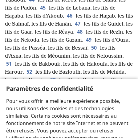
Tabaoth,
les fils de Kéros, les fils de Siaha, les
45
fils de Padôn,
les fils de Lebana, les fils de
46
Hagaba, les fils d’Akoub,
les fils de Hagab, les fils
47
de Salmaï, les fils de Hanân,
les fils de Guidel, les
48
fils de Gaar, les fils de Réaya,
les fils de Rezîn, les
49
fils de Nekoda, les fils de Gazam,
les fils d’Ouza,
50
les fils de Passéa, les fils de Bessaï,
les fils
d’Asna, les fils de Méounim, les fils de Nefoussim,
51
les fils de Bakbouk, les fils de Hakoufa, les fils de
52
Harour,
les fils de Bazlouth, les fils de Mehida,
53
les fils de Harsha,
les fils de Barkos, les fils de
54
Paramètres de confidentialité
Sissera, les fils de Téma,
les fils de Nezia et les
fils de Hatifa.
Pour vous offrir la meilleure expérience possible,
55
Dans le groupe des fils des serviteurs de
nous utilisons des cookies et des technologies
Salomon se trouvaient : les fils de Sotaï, les fils de
similaires. Certains cookies sont nécessaires au
e
56
Soféreth, les fils de Perouda
,
les fils de Jaala,
fonctionnement de notre site Internet et ne peuvent
57
les fils de Darkôn, les fils de Guidel,
les fils de
être refusés. Vous pouvez accepter ou refuser
Shefatia, les fils de Hatil, les fils de Pokéreth-