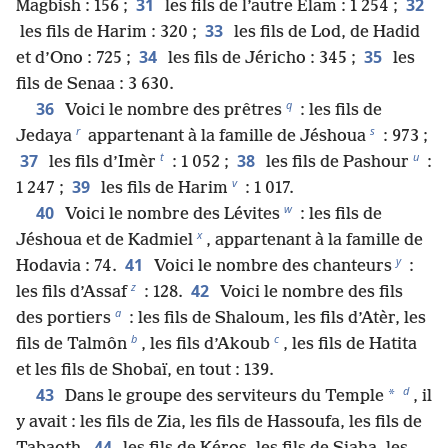
31
32
Magbish : 156 ;
les fils de l’autre Élam : 1 254 ;
33
les fils de Harim : 320 ;
les fils de Lod, de Hadid
34
35
et d’Ono : 725 ;
les fils de Jéricho : 345 ;
les
fils de Senaa : 3 630.
q
36
Voici le nombre des prêtres
: les fils de
r
s
Jedaya
appartenant à la famille de Jéshoua
: 973 ;
t
u
37
38
les fils d’Imèr
: 1 052 ;
les fils de Pashour
:
v
39
1 247 ;
les fils de Harim
: 1 017.
w
40
Voici le nombre des Lévites
: les fils de
x
Jéshoua et de Kadmiel
, appartenant à la famille de
y
41
Hodavia : 74.
Voici le nombre des chanteurs
:
z
42
les fils d’Assaf
: 128.
Voici le nombre des fils
a
des portiers
: les fils de Shaloum, les fils d’Atèr, les
b
c
fils de Talmôn
, les fils d’Akoub
, les fils de Hatita
et les fils de Shobaï, en tout : 139.
d
43
*
Dans le groupe des serviteurs du Temple
, il
y avait : les fils de Zia, les fils de Hassoufa, les fils de
44