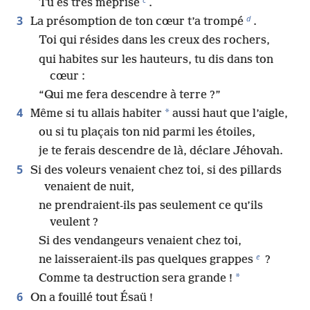
Tu es très méprisé
.
d
3
La présomption de ton cœur t’a trompé
.
Toi qui résides dans les creux des rochers,
qui habites sur les hauteurs, tu dis dans ton
cœur :
“Qui me fera descendre à terre ?”
4
*
Même si tu allais habiter
aussi haut que l’aigle,
ou si tu plaçais ton nid parmi les étoiles,
je te ferais descendre de là, déclare Jéhovah.
5
Si des voleurs venaient chez toi, si des pillards
venaient de nuit,
ne prendraient-ils pas seulement ce qu’ils
veulent ?
Si des vendangeurs venaient chez toi,
e
ne laisseraient-ils pas quelques grappes
?
*
Comme ta destruction sera grande !
6
On a fouillé tout Ésaü !