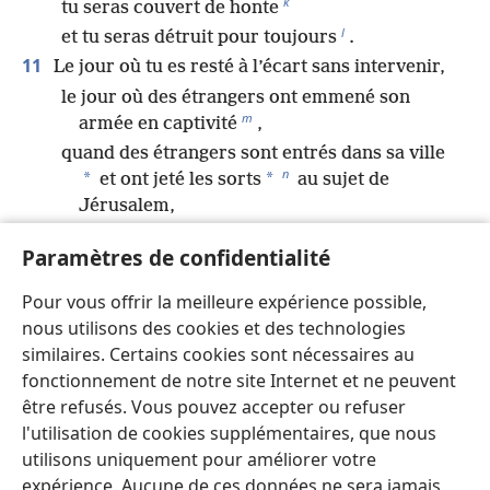
k
tu seras couvert de honte
l
et tu seras détruit pour toujours
.
11
Le jour où tu es resté à l’écart sans intervenir,
le jour où des étrangers ont emmené son
m
armée en captivité
,
quand des étrangers sont entrés dans sa ville
n
*
*
et ont jeté les sorts
au sujet de
Jérusalem,
tu as fait comme eux.
Paramètres de confidentialité
12
Ne regarde pas avec plaisir ce qui arrive à ton
o
frère au jour de son malheur
;
Pour vous offrir la meilleure expérience possible,
ne te réjouis pas au sujet du peuple de Juda
nous utilisons des cookies et des technologies
p
au jour de sa destruction
;
similaires. Certains cookies sont nécessaires au
ne parle pas avec autant d’arrogance au jour
fonctionnement de notre site Internet et ne peuvent
de sa détresse.
être refusés. Vous pouvez accepter ou refuser
13
l'utilisation de cookies supplémentaires, que nous
N’entre pas dans la ville de mon peuple au jour
q
utilisons uniquement pour améliorer votre
de son désastre
,
expérience. Aucune de ces données ne sera jamais
ne regarde pas avec plaisir son malheur au