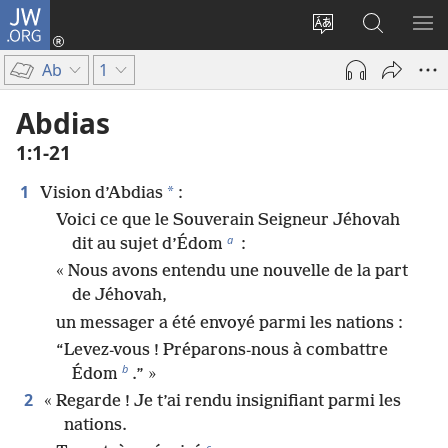
JW.ORG
Se
connecter
Changer
Recherch
AF
(ouvre
la
sur
LE
Ab
1
une
langue
JW.ORG
ME
nouvelle
du
Abdias
fenêtre)
site
1​:​1-21
1
*
Vision d’Abdias
:
Voici ce que le Souverain Seigneur Jéhovah
a
dit au sujet d’Édom
:
« Nous avons entendu une nouvelle de la part
de Jéhovah,
un messager a été envoyé parmi les nations :
“Levez-vous ! Préparons-nous à combattre
b
Édom
.” »
2
« Regarde ! Je t’ai rendu insignifiant parmi les
nations.
c