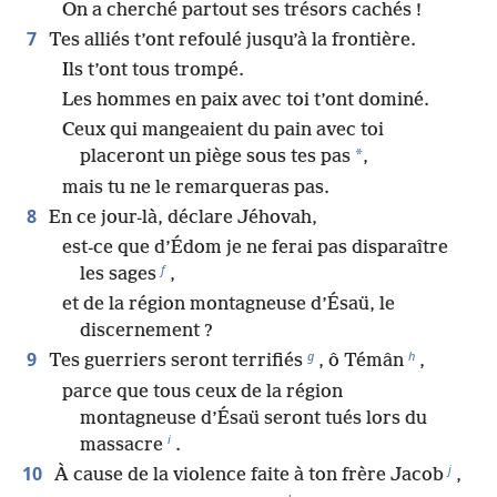
On a cherché partout ses trésors cachés !
7
Tes alliés t’ont refoulé jusqu’à la frontière.
Ils t’ont tous trompé.
Les hommes en paix avec toi t’ont dominé.
Ceux qui mangeaient du pain avec toi
*
placeront un piège sous tes pas
,
mais tu ne le remarqueras pas.
8
En ce jour-là, déclare Jéhovah,
est-ce que d’Édom je ne ferai pas disparaître
f
les sages
,
et de la région montagneuse d’Ésaü, le
discernement ?
g
h
9
Tes guerriers seront terrifiés
, ô Témân
,
parce que tous ceux de la région
montagneuse d’Ésaü seront tués lors du
i
massacre
.
j
10
À cause de la violence faite à ton frère Jacob
,