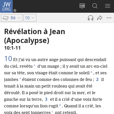
JW.ORG
Se
connecter
Changer
Recherch
AF
(ouvre
la
sur
LE
Ré
10
une
langue
JW.ORG
ME
nouvelle
du
Révélation à Jean
fenêtre)
site
(Apocalypse)
10​:​1-11
10
Et j’ai vu un autre ange puissant qui descendait
*
du ciel, revêtu
d’un nuage ; il y avait un arc-en-ciel
a
sur sa tête, son visage était comme le soleil
, et ses
2
*
jambes
étaient comme des colonnes de feu ;
il
tenait à la main un petit rouleau qui avait été
déroulé. Il a posé le pied droit sur la mer, et le
3
gauche sur la terre,
et il a crié d’une voix forte
b
comme lorsqu’un lion rugit
. Quand il a crié, les
c
voix des sept tonnerres
ont retenti.