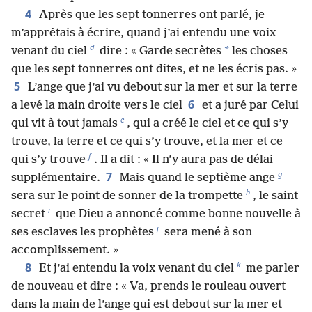
4
Après que les sept tonnerres ont parlé, je
m’apprêtais à écrire, quand j’ai entendu une voix
d
*
venant du ciel
dire : « Garde secrètes
les choses
que les sept tonnerres ont dites, et ne les écris pas. »
5
L’ange que j’ai vu debout sur la mer et sur la terre
6
a levé la main droite vers le ciel
et a juré par Celui
e
qui vit à tout jamais
, qui a créé le ciel et ce qui s’y
trouve, la terre et ce qui s’y trouve, et la mer et ce
f
qui s’y trouve
. Il a dit : « Il n’y aura pas de délai
g
7
supplémentaire.
Mais quand le septième ange
h
sera sur le point de sonner de la trompette
, le saint
i
secret
que Dieu a annoncé comme bonne nouvelle à
j
ses esclaves les prophètes
sera mené à son
accomplissement. »
k
8
Et j’ai entendu la voix venant du ciel
me parler
de nouveau et dire : « Va, prends le rouleau ouvert
dans la main de l’ange qui est debout sur la mer et