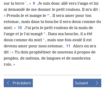
l
9
sur la terre
. »
Je suis donc allé vers l’ange et lui
ai demandé de me donner le petit rouleau. Il m’a dit :
m
« Prends-le et mange-le
. Il sera amer pour ton
estomac, mais dans ta bouche il sera doux comme du
10
miel. »
J’ai pris le petit rouleau de la main de
n
l’ange et je l’ai mangé
. Dans ma bouche, il a été
o
doux comme du miel
, mais une fois avalé il est
11
devenu amer pour mon estomac.
Alors on m’a
dit : « Tu dois prophétiser de nouveau à propos de
peuples, de nations, de langues et de nombreux
rois. »
Précédent
Suivant