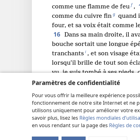
f
comme une flamme de feu
,
g
comme du cuivre fin
quand i
four, et sa voix était comme l
16
Dans sa main droite, il ava
bouche sortait une longue épé
i
tranchants
, et son visage ét
lorsqu’il brille de tout son écl
vu, je suis tombé à ses pieds
Alors il a posé sa main droit
Paramètres de confidentialité
« N’aie pas peur. Je suis le Pr
Pour vous offrir la meilleure expérience possi
18
m
et celui qui est vivant
; 
fonctionnement de notre site Internet et ne p
regarde, je suis vivant à tout 
utilisons uniquement pour améliorer votre ex
savoir plus, lisez les
Règles mondiales d’utilis
p
*
de la mort et de la Tombe
.
en vous rendant sur la page des
Règles de con
tu as vu, ce qui se passe maint
20
arrivera ensuite.
En ce qui