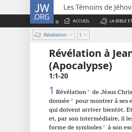
JW.ORG
Les Témoins de Jého
ACCUEIL
LA BIBLE E
Révélation
1
Révélation à Jea
(Apocalypse)
1​:​1-20
1
*
Révélation
de Jésus Christ
a
donnée
pour montrer à ses 
qui doivent arriver bientôt. E
et, par son intermédiaire, il l
*
forme de symboles
à son es