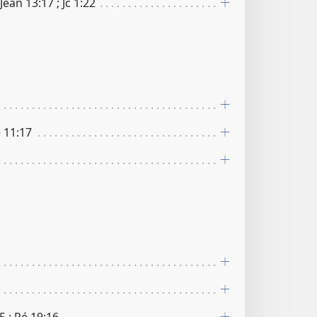
 Jean 13​:​17 ; Jc 1​:​22
é 11​:​17
5 ; Ré 19​:​16