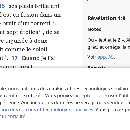
15
ses pieds brillaient
l est en fusion dans un
Révélation 1​:​8
*
e bruit d’un torrent
.
Notes
h
it sept étoiles
, de sa
Ou « le
A
et le
Z
». A
e aiguisée à deux
grec, et oméga, la 
ait comme le soleil
Voir
app. A5
.
17
j
at
.
Quand je l’ai
, comme mort.
Renvois
e sur moi et m’a dit :
q
Is 48​:​12 ; Ré 21​:​6
k
l
emier
et le Dernier
,
ble, nous utilisons des cookies et des technologies similair
r
Ex 6​:​3
n
j’ai été mort
, mais
euvent être refusés. Vous pouvez accepter ou refuser l'uti
o
jamais
, et j’ai les clés
périence. Aucune de ces données ne sera jamais vendue ou u
Révélation 1​:​9
ation des cookies et technologies similaires
. Vous pouvez p
19
Écris donc ce que
fidentialité
.
enant, et ce qui
Notes
 concerne le saint