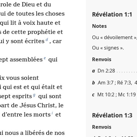
arole de Dieu et du
Révélation 1​:​1
ui de toutes les choses
ui lit à voix haute et
Notes
 de cette prophétie et
Ou « dévoilement »,
d
i y sont écrites
, car
Ou « signes ».
e
Renvois
sept assemblées
qui
a
Dn 2​:​28
ix vous soient
b
Am 3​:​7 ; Ré 7​:​3, 
 qui est et qui était et
c
Mt 10​:​2 ; Mc 1​:​19
g
sept esprits
qui sont
part de Jésus Christ, le
i
Révélation 1​:​3
é d’entre les morts
et
Renvois
i nous a libérés de nos