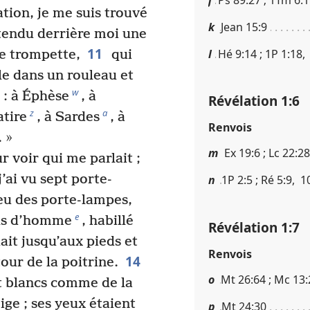
tion, je me suis trouvé
k
Jean 15​:​9
ntendu derrière moi une
11
l
Hé 9​:​14 ; 1P 1​:​18, 
e trompette,
qui
-le dans un rouleau et
w
 : à Éphèse
, à
Révélation 1​:​6
z
a
atire
, à Sardes
, à
Renvois
. »
m
Ex 19​:​6 ; Lc 22​:​2
 voir qui me parlait ;
’ai vu sept porte-
n
1P 2​:​5 ; Ré 5​:​9, 1
eu des porte-lampes,
e
ils d’homme
, habillé
Révélation 1​:​7
ait jusqu’aux pieds et
Renvois
14
our de la poitrine.
o
Mt 26​:​64 ; Mc 13​:
t blancs comme de la
ge ; ses yeux étaient
p
Mt 24​:​30