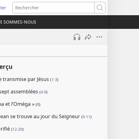
ter
e
Rechercher
I SOMMES-NOUS
lle
re)
perçu
ne transmise par Jésus
(
1-3
)
 sept assemblées
(
4-8
)
lpha et l’Oméga »
(
8
)
 Jean se trouve au jour du Seigneur
(
9-11
)
orifié
(
12-20
)