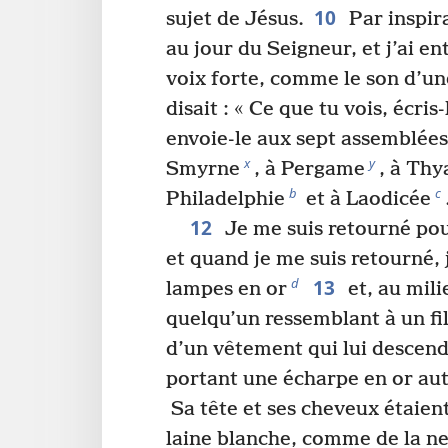
10
sujet de Jésus.
Par inspira
au jour du Seigneur, et j’ai e
voix forte, comme le son d’un
disait : « Ce que tu vois, écris
envoie-le aux sept assemblées
x
y
Smyrne
, à Pergame
, à Thy
b
c
Philadelphie
et à Laodicée
12
Je me suis retourné pour
et quand je me suis retourné, j
13
d
lampes en or
et, au mili
quelqu’un ressemblant à un f
d’un vêtement qui lui descend
portant une écharpe en or aut
Sa tête et ses cheveux étaien
laine blanche, comme de la nei