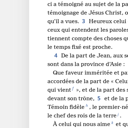
ci a témoigné au sujet de la p
témoignage de Jésus Christ, o
3
qu’il a vues.
Heureux celui q
ceux qui entendent les paroles
tiennent compte des choses qu
le temps fixé est proche.
4
De la part de Jean, aux 
sont dans la province d’Asie :
Que faveur imméritée et pa
accordées de la part de « Celui
f
qui vient
», et de la part des 
5
devant son trône,
et de la 
h
Témoin fidèle
, le premier-n
j
le chef des rois de la terre
.
k
À celui qui nous aime
et qu