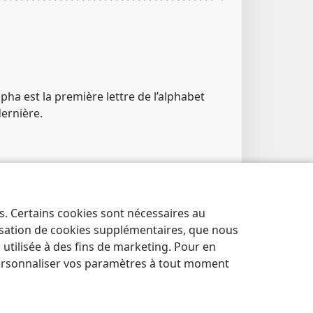
lpha est la première lettre de l’alphabet
dernière.
 ; Ré 22​:​13
es. Certains cookies sont nécessaires au
lisation de cookies supplémentaires, que nous
tilisée à des fins de marketing. Pour en
ersonnaliser vos paramètres à tout moment