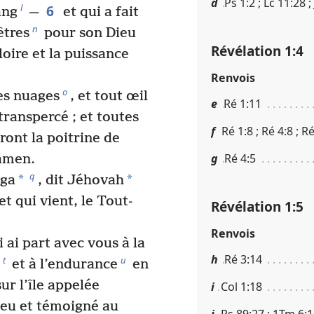
d
Ps 1​:​2 ; Lc 11​:​28 ;
6
l
ang
—
et qui a fait
n
êtres
pour son Dieu
Révélation 1​:​4
gloire et la puissance
Renvois
o
les nuages
, et tout œil
e
Ré 1​:​11
transpercé ; et toutes
f
Ré 1​:​8 ; Ré 4​:​8 ; R
eront la poitrine de
g
Ré 4​:​5
 amen.
q
*
*
éga
, dit Jéhovah
 et qui vient, le Tout-
Révélation 1​:​5
Renvois
 ai part avec vous à la
h
Ré 3​:​14
t
u
et à l’endurance
en
 sur l’île appelée
i
Col 1​:​18
ieu et témoigné au
j
Ps 89​:​27 ; 1Tm 6​:​1