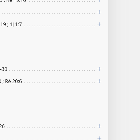
19 ; 1J 1​:​7
8-30
0 ; Ré 20​:​6
​26