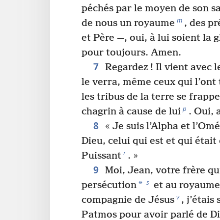
péchés par le moyen de son s
m
de nous un royaume
, des pr
et Père —, oui, à lui soient la 
pour toujours. Amen.
7
Regardez ! Il vient avec 
le verra, même ceux qui l’ont 
les tribus de la terre se frapp
p
chagrin à cause de lui
. Oui,
8
« Je suis l’Alpha et l’Om
Dieu, celui qui est et qui était
r
Puissant
. »
9
Moi, Jean, votre frère qui
s
*
persécution
et au royaume
v
compagnie de Jésus
, j’étais
Patmos pour avoir parlé de D