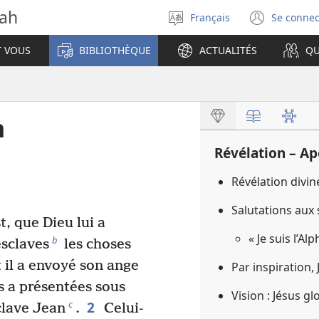
vah
Français
Se connec
Sélectionner
(ouvr
la
une
T VOUS
BIBLIOTHÈQUE
ACTUALITÉS
QU
langue
nouve
fenêt
n
Révélation – A
Révélation divi
Salutations aux
, que Dieu lui a
« Je suis l’A
b
esclaves
les choses
t il a envoyé son ange
Par inspiration,
es a présentées sous
Vision : Jésus gl
2
c
clave Jean
.
Celui-