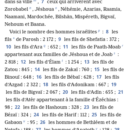
m
7
dans sa ville
,
ceux qui arrivèrent avec
n
o
Zorobabel
, Jéshoua
, Néhémie, Azarias, Raamia,
Naamani, Mardochée, Bilshân, Mispéreth, Bigvaï,
Nehoum et Baana.
p
8
Voici le nombre des hommes israélites
:
les
9
*
fils
de Parosh : 2 172 ;
les fils de Shefatia : 372 ;
q
r
10
11
les fils d’Ara
: 652 ;
les fils de Paath-Moab
s
appartenant aux familles de Jéshoua et de Joab
:
t
12
13
2 818 ;
les fils d’Élam
: 1 254 ;
les fils de
14
15
Zatou : 845 ;
les fils de Zakaï : 760 ;
les fils de
16
17
Binouï : 648 ;
les fils de Bébaï : 628 ;
les fils
18
19
d’Azgad : 2 322 ;
les fils d’Adonikam : 667 ;
20
21
les fils de Bigvaï : 2 067 ;
les fils d’Adîn : 655 ;
les fils d’Atèr appartenant à la famille d’Ézéchias :
22
23
98 ;
les fils de Hashoum : 328 ;
les fils de
24
25
Bézaï : 324 ;
les fils de Harif : 112 ;
les fils de
u
26
Gabaon
: 95 ;
les hommes de Bethléem et de
v
27
28