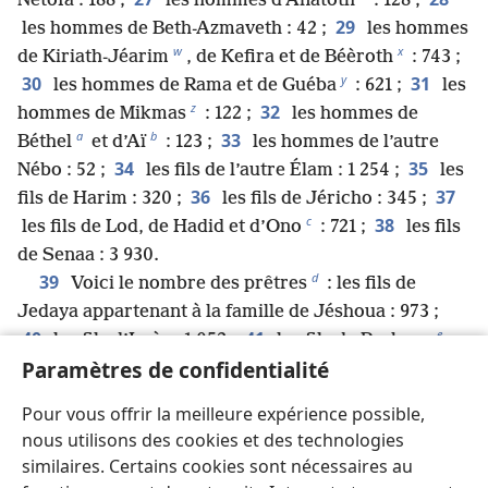
Netofa : 188 ;
les hommes d’Anatoth
: 128 ;
29
les hommes de Beth-Azmaveth : 42 ;
les hommes
w
x
de Kiriath-Jéarim
, de Kefira et de Béèroth
: 743 ;
y
30
31
les hommes de Rama et de Guéba
: 621 ;
les
z
32
hommes de Mikmas
: 122 ;
les hommes de
a
b
33
Béthel
et d’Aï
: 123 ;
les hommes de l’autre
34
35
Nébo : 52 ;
les fils de l’autre Élam : 1 254 ;
les
36
37
fils de Harim : 320 ;
les fils de Jéricho : 345 ;
c
38
les fils de Lod, de Hadid et d’Ono
: 721 ;
les fils
de Senaa : 3 930.
d
39
Voici le nombre des prêtres
: les fils de
Jedaya appartenant à la famille de Jéshoua : 973 ;
e
40
41
les fils d’Imèr : 1 052 ;
les fils de Pashour
:
f
42
Paramètres de confidentialité
1 247 ;
les fils de Harim
: 1 017.
g
43
Voici le nombre des Lévites
: les fils de
Pour vous offrir la meilleure expérience possible,
h
Jéshoua, de Kadmiel
, appartenant à la famille de
nous utilisons des cookies et des technologies
i
44
Hodva : 74.
Voici le nombre des chanteurs
: les
similaires. Certains cookies sont nécessaires au
j
k
45
fils d’Assaf
: 148.
Voici le nombre des portiers