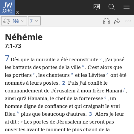
JW.ORG
Se
connecter
Changer
Recherch
AF
(ouvre
la
sur
LE
Né
7
une
langue
JW.ORG
ME
nouvelle
du
Néhémie
fenêtre)
site
7​:​1-73
7
a
Dès que la muraille a été reconstruite
, j’ai posé
b
les battants des portes de la ville
. C’est alors que
c
d
e
les portiers
, les chanteurs
et les Lévites
ont été
2
nommés à leurs postes.
Puis j’ai confié le
f
commandement de Jérusalem à mon frère Hanani
,
g
ainsi qu’à Hanania, le chef de la forteresse
, un
homme digne de confiance et qui craignait le vrai
h
3
Dieu
plus que beaucoup d’autres.
Alors je leur
ai dit : « Les portes de Jérusalem ne seront pas
ouvertes avant le moment le plus chaud de la