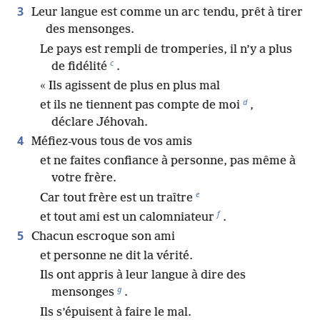
3
Leur langue est comme un arc tendu, prêt à tirer
des mensonges.
Le pays est rempli de tromperies, il n’y a plus
c
de fidélité
.
« Ils agissent de plus en plus mal
d
et ils ne tiennent pas compte de moi
,
déclare Jéhovah.
4
Méfiez-vous tous de vos amis
et ne faites confiance à personne, pas même à
votre frère.
e
Car tout frère est un traître
f
et tout ami est un calomniateur
.
5
Chacun escroque son ami
et personne ne dit la vérité.
Ils ont appris à leur langue à dire des
g
mensonges
.
Ils s’épuisent à faire le mal.