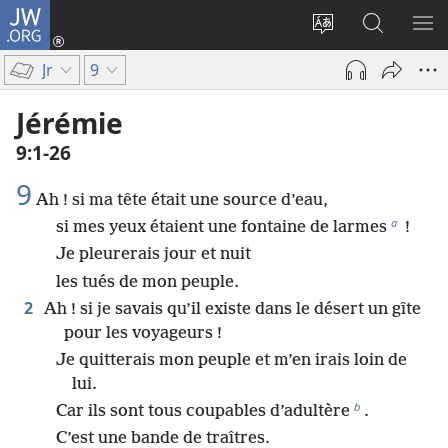
JW.ORG
Se
connecter
Changer
Recherch
AF
(ouvre
la
sur
LE
Jr
9
une
langue
JW.ORG
ME
nouvelle
du
Jérémie
fenêtre)
site
9​:​1-26
9
Ah ! si ma tête était une source d’eau,
a
si mes yeux étaient une fontaine de larmes
!
Je pleurerais jour et nuit
les tués de mon peuple.
2
Ah ! si je savais qu’il existe dans le désert un gîte
pour les voyageurs !
Je quitterais mon peuple et m’en irais loin de
lui.
b
Car ils sont tous coupables d’adultère
.
C’est une bande de traîtres.