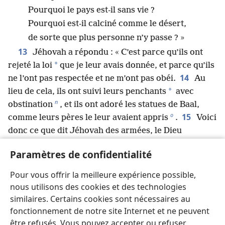
Pourquoi le pays est-il sans vie ?
Pourquoi est-il calciné comme le désert,
de sorte que plus personne n’y passe ? »
13
Jéhovah a répondu : « C’est parce qu’ils ont
*
rejeté la loi
que je leur avais donnée, et parce qu’ils
14
ne l’ont pas respectée et ne m’ont pas obéi.
Au
*
lieu de cela, ils ont suivi leurs penchants
avec
n
obstination
, et ils ont adoré les statues de Baal,
o
15
comme leurs pères le leur avaient appris
.
Voici
donc ce que dit Jéhovah des armées, le Dieu
d’Israël : “Je vais faire manger à ce peuple de
Paramètres de confidentialité
p
l’absinthe et lui faire boire de l’eau empoisonnée
.
16
Je les disperserai parmi les nations que ni eux ni
Pour vous offrir la meilleure expérience possible,
q
leurs ancêtres n’ont connues
, et j’enverrai une épée
nous utilisons des cookies et des technologies
r
derrière eux jusqu’à ce que je les aie anéantis
.”
similaires. Certains cookies sont nécessaires au
17
Voici ce que dit Jéhovah des armées :
fonctionnement de notre site Internet et ne peuvent
“Agissez avec intelligence.
être refusés. Vous pouvez accepter ou refuser