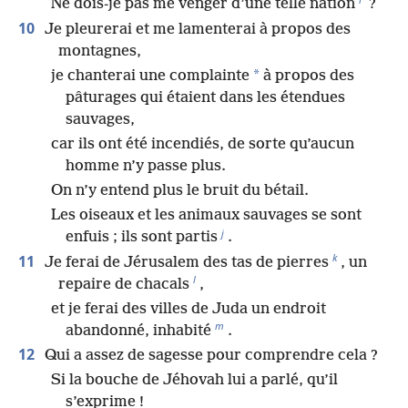
Ne dois-je pas me venger d’une telle nation
?
10
Je pleurerai et me lamenterai à propos des
montagnes,
*
je chanterai une complainte
à propos des
pâturages qui étaient dans les étendues
sauvages,
car ils ont été incendiés, de sorte qu’aucun
homme n’y passe plus.
On n’y entend plus le bruit du bétail.
Les oiseaux et les animaux sauvages se sont
j
enfuis ; ils sont partis
.
k
11
Je ferai de Jérusalem des tas de pierres
, un
l
repaire de chacals
,
et je ferai des villes de Juda un endroit
m
abandonné, inhabité
.
12
Qui a assez de sagesse pour comprendre cela ?
Si la bouche de Jéhovah lui a parlé, qu’il
s’exprime !