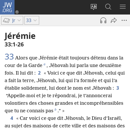
JW.ORG
Se
connecter
Changer
Recherch
AF
(ouvre
la
sur
LE
Jr
33
une
langue
JW.ORG
ME
nouvelle
du
Jérémie
fenêtre)
site
33​:​1-26
33
Alors que Jérémie était toujours détenu dans la
a
cour de la Garde
, Jéhovah lui parla une deuxième
2
fois. Il lui dit :
« Voici ce que dit Jéhovah, celui qui
a fait la terre, Jéhovah, lui qui l’a formée et qui l’a
3
établie solidement, lui dont le nom est Jéhovah :
“Appelle-moi et je te répondrai, je t’annoncerai
volontiers des choses grandes et incompréhensibles
b
que tu ne connais pas
.” »
4
« Car voici ce que dit Jéhovah, le Dieu d’Israël,
au sujet des maisons de cette ville et des maisons des