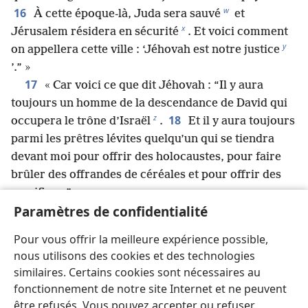
w
16
À cette époque-là, Juda sera sauvé
et
x
Jérusalem résidera en sécurité
. Et voici comment
y
on appellera cette ville : ‘Jéhovah est notre justice
’.” »
17
« Car voici ce que dit Jéhovah : “Il y aura
toujours un homme de la descendance de David qui
z
18
occupera le trône d’Israël
.
Et il y aura toujours
parmi les prêtres lévites quelqu’un qui se tiendra
devant moi pour offrir des holocaustes, pour faire
brûler des offrandes de céréales et pour offrir des
sacrifices.” »
19
Paramètres de confidentialité
Et Jéhovah parla de nouveau à Jérémie. Il lui
20
dit :
« Voici ce que dit Jéhovah : “Pourrez-vous
Pour vous offrir la meilleure expérience possible,
un jour rompre mon alliance au sujet du jour et mon
nous utilisons des cookies et des technologies
alliance au sujet de la nuit, pour empêcher le jour et
similaires. Certains cookies sont nécessaires au
a
21
la nuit de venir au moment prévu
? Non !
De
fonctionnement de notre site Internet et ne peuvent
même, rien ne pourra rompre l’alliance que j’ai faite
être refusés. Vous pouvez accepter ou refuser