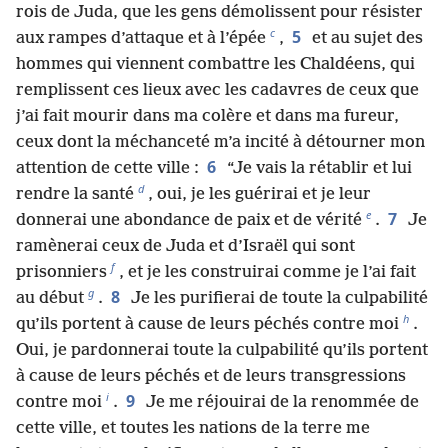
rois de Juda, que les gens démolissent pour résister
c
5
aux rampes d’attaque et à l’épée
,
et au sujet des
hommes qui viennent combattre les Chaldéens, qui
remplissent ces lieux avec les cadavres de ceux que
j’ai fait mourir dans ma colère et dans ma fureur,
ceux dont la méchanceté m’a incité à détourner mon
6
attention de cette ville :
“Je vais la rétablir et lui
d
rendre la santé
, oui, je les guérirai et je leur
e
7
donnerai une abondance de paix et de vérité
.
Je
ramènerai ceux de Juda et d’Israël qui sont
f
prisonniers
, et je les construirai comme je l’ai fait
g
8
au début
.
Je les purifierai de toute la culpabilité
h
qu’ils portent à cause de leurs péchés contre moi
.
Oui, je pardonnerai toute la culpabilité qu’ils portent
à cause de leurs péchés et de leurs transgressions
i
9
contre moi
.
Je me réjouirai de la renommée de
cette ville, et toutes les nations de la terre me