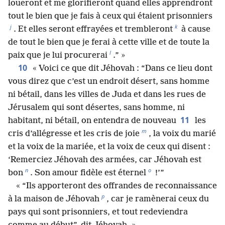
loueront et me glorifieront quand elles apprendront
tout le bien que je fais à ceux qui étaient prisonniers
j
k
. Et elles seront effrayées et trembleront
à cause
de tout le bien que je ferai à cette ville et de toute la
l
paix que je lui procurerai
.” »
10
« Voici ce que dit Jéhovah : “Dans ce lieu dont
vous direz que c’est un endroit désert, sans homme
ni bétail, dans les villes de Juda et dans les rues de
Jérusalem qui sont désertes, sans homme, ni
11
habitant, ni bétail, on entendra de nouveau
les
m
cris d’allégresse et les cris de joie
, la voix du marié
et la voix de la mariée, et la voix de ceux qui disent :
‘Remerciez Jéhovah des armées, car Jéhovah est
n
o
bon
. Son amour fidèle est éternel
!’”
« “Ils apporteront des offrandes de reconnaissance
p
à la maison de Jéhovah
, car je ramènerai ceux du
pays qui sont prisonniers, et tout redeviendra