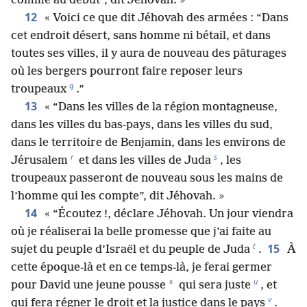
comme au début”, dit Jéhovah. »
12
« Voici ce que dit Jéhovah des armées : “Dans
cet endroit désert, sans homme ni bétail, et dans
toutes ses villes, il y aura de nouveau des pâturages
où les bergers pourront faire reposer leurs
q
troupeaux
.”
13
« “Dans les villes de la région montagneuse,
dans les villes du bas-pays, dans les villes du sud,
dans le territoire de Benjamin, dans les environs de
r
s
Jérusalem
et dans les villes de Juda
, les
troupeaux passeront de nouveau sous les mains de
l’homme qui les compte”, dit Jéhovah. »
14
« “Écoutez !, déclare Jéhovah. Un jour viendra
où je réaliserai la belle promesse que j’ai faite au
t
15
sujet du peuple d’Israël et du peuple de Juda
.
À
cette époque-là et en ce temps-là, je ferai germer
u
*
pour David une jeune pousse
qui sera juste
, et
v
qui fera régner le droit et la justice dans le pays
.