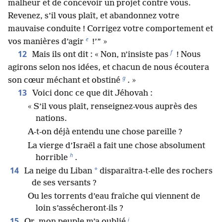
malheur et de concevoir un projet contre vous.
Revenez, s’il vous plaît, et abandonnez votre
mauvaise conduite ! Corrigez votre comportement et
e
vos manières d’agir
!’” »
f
12
Mais ils ont dit : « Non, n’insiste pas
! Nous
agirons selon nos idées, et chacun de nous écoutera
g
son cœur méchant et obstiné
. »
13
Voici donc ce que dit Jéhovah :
« S’il vous plaît, renseignez-vous auprès des
nations.
A-t-on déjà entendu une chose pareille ?
La vierge d’Israël a fait une chose absolument
h
horrible
.
14
*
La neige du Liban
disparaîtra-t-elle des rochers
de ses versants ?
Ou les torrents d’eau fraîche qui viennent de
loin s’assécheront-ils ?
i
15
Or, mon peuple m’a oublié
.