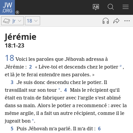
JW.ORG
Se
connecter
Changer
Recherch
AF
(ouvre
la
sur
LE
Jr
18
une
langue
JW.ORG
ME
nouvelle
du
Jérémie
fenêtre)
site
18​:​1-23
18
Voici les paroles que Jéhovah adressa à
a
2
Jérémie :
« Lève-toi et descends chez le potier
,
et là je te ferai entendre mes paroles. »
3
Je suis donc descendu chez le potier. Il
4
*
travaillait sur son tour
.
Mais le récipient qu’il
était en train de fabriquer avec l’argile s’est abîmé
dans sa main. Alors le potier a recommencé : avec la
même argile, il a fait un autre récipient, comme il le
*
jugeait bon
.
5
6
Puis Jéhovah m’a parlé. Il m’a dit :