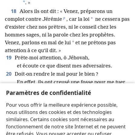
*
. »
18
Alors ils ont dit : « Venez, préparons un
p
*
complot contre Jérémie
, car la loi
ne cessera pas
d’exister chez nos prêtres, ni le conseil chez les
hommes sages, ni la parole chez les prophètes.
*
Venez, parlons en mal de lui
et ne prêtons pas
attention à ce qu’il dit. »
19
Prête-moi attention, ô Jéhovah,
et écoute ce que disent mes adversaires.
20
Doit-on rendre le mal pour le bien ?
En effet, ils ont creusé une fosse pour me tuer
q
.
Paramètres de confidentialité
Souviens-toi que je me suis tenu devant toi
Pour vous offrir la meilleure expérience possible,
pour dire du bien d’eux,
nous utilisons des cookies et des technologies
pour éloigner d’eux ta fureur.
similaires. Certains cookies sont nécessaires au
21
Livre donc leurs fils à la famine
fonctionnement de notre site Internet et ne peuvent
r
et abandonne-les au pouvoir de l’épée
.
être refusés. Vous pouvez accepter ou refuser