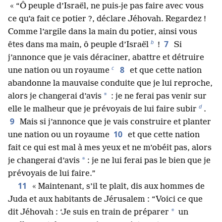
« “Ô peuple d’Israël, ne puis-je pas faire avec vous
ce qu’a fait ce potier ?, déclare Jéhovah. Regardez !
Comme l’argile dans la main du potier, ainsi vous
b
7
êtes dans ma main, ô peuple d’Israël
!
Si
j’annonce que je vais déraciner, abattre et détruire
c
8
une nation ou un royaume
et que cette nation
abandonne la mauvaise conduite que je lui reproche,
*
alors je changerai d’avis
: je ne ferai pas venir sur
d
elle le malheur que je prévoyais de lui faire subir
.
9
Mais si j’annonce que je vais construire et planter
10
une nation ou un royaume
et que cette nation
fait ce qui est mal à mes yeux et ne m’obéit pas, alors
*
je changerai d’avis
: je ne lui ferai pas le bien que je
prévoyais de lui faire.”
11
« Maintenant, s’il te plaît, dis aux hommes de
Juda et aux habitants de Jérusalem : “Voici ce que
*
dit Jéhovah : ‘Je suis en train de préparer
un