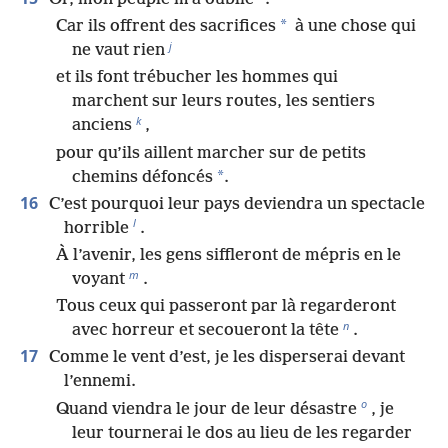
*
Car ils offrent des sacrifices
à une chose qui
j
ne vaut rien
et ils font trébucher les hommes qui
marchent sur leurs routes, les sentiers
k
anciens
,
pour qu’ils aillent marcher sur de petits
*
chemins défoncés
.
16
C’est pourquoi leur pays deviendra un spectacle
l
horrible
.
À l’avenir, les gens siffleront de mépris en le
m
voyant
.
Tous ceux qui passeront par là regarderont
n
avec horreur et secoueront la tête
.
17
Comme le vent d’est, je les disperserai devant
l’ennemi.
o
Quand viendra le jour de leur désastre
, je
leur tournerai le dos au lieu de les regarder