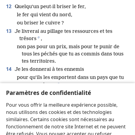
12
Quelqu’un peut-il briser le fer,
le fer qui vient du nord,
ou briser le cuivre ?
13
Je livrerai au pillage tes ressources et tes
o
trésors
,
non pas pour un prix, mais pour te punir de
tous les péchés que tu as commis dans tous
tes territoires.
14
Je les donnerai à tes ennemis
pour qu’ils les emportent dans un pays que tu
p
ne connais pas
.
Paramètres de confidentialité
Car ma colère a allumé un feu
q
qui brûle pour vous consumer
. »
Pour vous offrir la meilleure expérience possible,
15
Ô Jéhovah, tu connais ma situation.
nous utilisons des cookies et des technologies
Souviens-toi de moi et occupe-toi de moi.
similaires. Certains cookies sont nécessaires au
r
Venge-moi de mes persécuteurs
.
fonctionnement de notre site Internet et ne peuvent
être refusés. Vous pouvez accepter ou refuser
Ne tarde pas à te mettre en colère, sinon ils