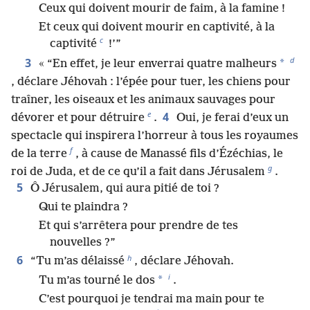
Ceux qui doivent mourir de faim, à la famine !
Et ceux qui doivent mourir en captivité, à la
c
captivité
!’”
d
3
*
« “En effet, je leur enverrai quatre malheurs
, déclare Jéhovah : l’épée pour tuer, les chiens pour
traîner, les oiseaux et les animaux sauvages pour
e
4
dévorer et pour détruire
.
Oui, je ferai d’eux un
spectacle qui inspirera l’horreur à tous les royaumes
f
de la terre
, à cause de Manassé fils d’Ézéchias, le
g
roi de Juda, et de ce qu’il a fait dans Jérusalem
.
5
Ô Jérusalem, qui aura pitié de toi ?
Qui te plaindra ?
Et qui s’arrêtera pour prendre de tes
nouvelles ?”
h
6
“Tu m’as délaissé
, déclare Jéhovah.
i
*
Tu m’as tourné le dos
.
C’est pourquoi je tendrai ma main pour te