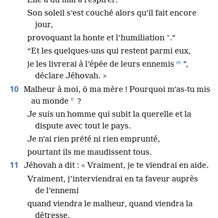
Elle a du mal à respirer.
Son soleil s’est couché alors qu’il fait encore
jour,
*
provoquant la honte et l’humiliation
.”
“Et les quelques-uns qui restent parmi eux,
m
je les livrerai à l’épée de leurs ennemis
”,
déclare Jéhovah. »
10
Malheur à moi, ô ma mère ! Pourquoi m’as-tu mis
n
au monde
?
Je suis un homme qui subit la querelle et la
dispute avec tout le pays.
Je n’ai rien prêté ni rien emprunté,
pourtant ils me maudissent tous.
11
Jéhovah a dit : « Vraiment, je te viendrai en aide.
Vraiment, j’interviendrai en ta faveur auprès
de l’ennemi
quand viendra le malheur, quand viendra la
détresse.