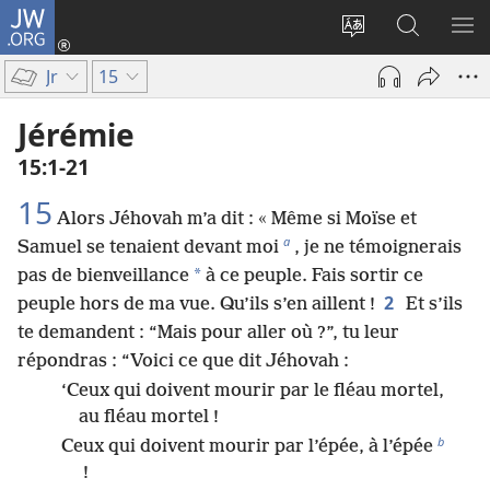
JW.ORG
Se
connecter
Changer
Recherch
AF
(ouvre
la
sur
LE
Jr
15
une
langue
JW.ORG
ME
nouvelle
du
Jérémie
fenêtre)
site
15​:​1-21
15
Alors Jéhovah m’a dit : « Même si Moïse et
a
Samuel se tenaient devant moi
, je ne témoignerais
*
pas de bienveillance
à ce peuple. Fais sortir ce
2
peuple hors de ma vue. Qu’ils s’en aillent !
Et s’ils
te demandent : “Mais pour aller où ?”, tu leur
répondras : “Voici ce que dit Jéhovah :
‘Ceux qui doivent mourir par le fléau mortel,
au fléau mortel !
b
Ceux qui doivent mourir par l’épée, à l’épée
!