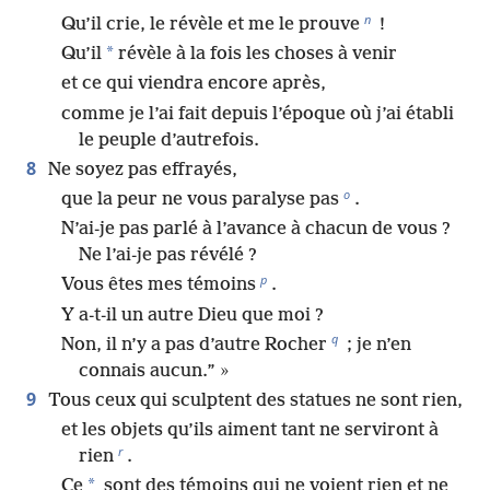
n
Qu’il crie, le révèle et me le prouve
!
*
Qu’il
révèle à la fois les choses à venir
et ce qui viendra encore après,
comme je l’ai fait depuis l’époque où j’ai établi
le peuple d’autrefois.
8
Ne soyez pas effrayés,
o
que la peur ne vous paralyse pas
.
N’ai-je pas parlé à l’avance à chacun de vous ?
Ne l’ai-je pas révélé ?
p
Vous êtes mes témoins
.
Y a-t-il un autre Dieu que moi ?
q
Non, il n’y a pas d’autre Rocher
; je n’en
connais aucun.” »
9
Tous ceux qui sculptent des statues ne sont rien,
et les objets qu’ils aiment tant ne serviront à
r
rien
.
*
Ce
sont des témoins qui ne voient rien et ne