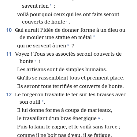
s
savent rien
;
voilà pourquoi ceux qui les ont faits seront
t
couverts de honte
.
10
Qui aurait l’idée de donner forme à un dieu ou
*
de mouler une statue en métal
u
qui ne servent à rien
?
11
Voyez ! Tous ses associés seront couverts de
v
honte
!
Les artisans sont de simples humains.
Qu’ils se rassemblent tous et prennent place.
Ils seront tous terrifiés et couverts de honte.
12
Le forgeron travaille le fer sur les braises avec
*
son outil
.
Il lui donne forme à coups de marteaux,
w
le travaillant d’un bras énergique
.
Puis la faim le gagne, et le voilà sans force ;
comme il ne boit pas d’eau, il se fatigue.