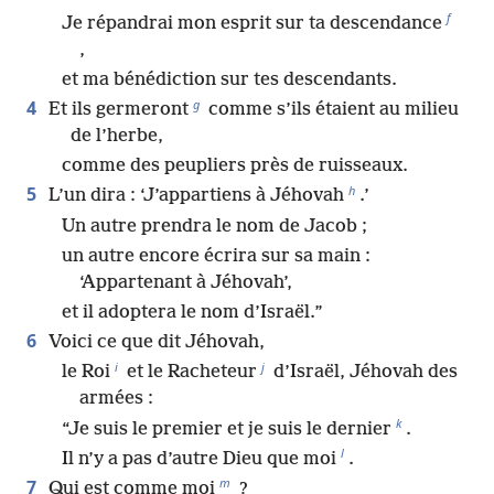
f
Je répandrai mon esprit sur ta descendance
,
et ma bénédiction sur tes descendants.
g
4
Et ils germeront
comme s’ils étaient au milieu
de l’herbe,
comme des peupliers près de ruisseaux.
h
5
L’un dira : ‘J’appartiens à Jéhovah
.’
Un autre prendra le nom de Jacob ;
un autre encore écrira sur sa main :
‘Appartenant à Jéhovah’,
et il adoptera le nom d’Israël.”
6
Voici ce que dit Jéhovah,
i
j
le Roi
et le Racheteur
d’Israël, Jéhovah des
armées :
k
“Je suis le premier et je suis le dernier
.
l
Il n’y a pas d’autre Dieu que moi
.
m
7
Qui est comme moi
?