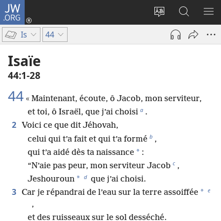
JW.ORG
Se
connecter
Changer
Recherch
AF
(ouvre
la
sur
LE
Is
44
une
langue
JW.ORG
ME
nouvelle
du
Isaïe
fenêtre)
site
44​:​1-28
44
« Maintenant, écoute, ô Jacob, mon serviteur,
a
et toi, ô Israël, que j’ai choisi
.
2
Voici ce que dit Jéhovah,
b
celui qui t’a fait et qui t’a formé
,
*
qui t’a aidé dès ta naissance
:
c
“N’aie pas peur, mon serviteur Jacob
,
d
*
Jeshouroun
que j’ai choisi.
e
3
*
Car je répandrai de l’eau sur la terre assoiffée
,
et des ruisseaux sur le sol desséché.