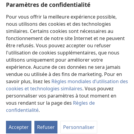
Paramètres de confidentialité
chauffer ;
il allume un feu et cuit du pain.
Pour vous offrir la meilleure expérience possible,
Mais il fabrique aussi un dieu et se met à
nous utilisons des cookies et des technologies
l’adorer.
similaires. Certains cookies sont nécessaires au
Il en fait une statue et se prosterne devant elle
fonctionnement de notre site Internet et ne peuvent
a
.
être refusés. Vous pouvez accepter ou refuser
16
Il brûle la moitié du bois au feu ;
l'utilisation de cookies supplémentaires, que nous
avec cette moitié, il fait rôtir la viande qu’il va
utilisons uniquement pour améliorer votre
manger, et il se rassasie.
expérience. Aucune de ces données ne sera jamais
vendue ou utilisée à des fins de marketing. Pour en
Il se chauffe aussi et dit :
savoir plus, lisez les
Règles mondiales d’utilisation des
« Ah ! J’ai bien chaud tout en regardant ces
cookies et technologies similaires
. Vous pouvez
flammes. »
personnaliser vos paramètres à tout moment en
17
Mais avec le reste, il fabrique un dieu, une statue
vous rendant sur la page des
Règles de
sculptée.
confidentialité
.
Vo
Il se prosterne devant elle pour l’adorer.
d'
Il lui adresse cette prière :
Accepter
Refuser
Personnaliser
b
« Sauve-moi, car tu es mon dieu
. »