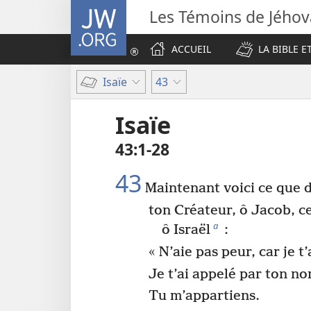
JW.ORG
Les Témoins de Jého
ACCUEIL
LA BIBLE E
Isaïe
43
Isaïe
43​:​1-28
43
Maintenant voici ce que 
ton Créateur, ô Jacob, ce
a
ô Israël
:
« N’aie pas peur, car je t
Je t’ai appelé par ton n
Tu m’appartiens.