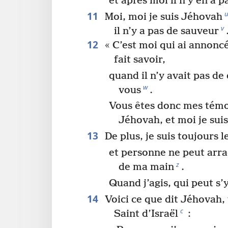
et après moi il n’y en a 
11
Moi, moi je suis Jéhovah
v
il n’y a pas de sauveur
12
« C’est moi qui ai annoncé,
fait savoir,
quand il n’y avait pas de
w
vous
.
Vous êtes donc mes témo
Jéhovah, et moi je sui
13
De plus, je suis toujours 
et personne ne peut arra
z
de ma main
.
Quand j’agis, qui peut s
14
Voici ce que dit Jéhovah,
c
Saint d’Israël
: