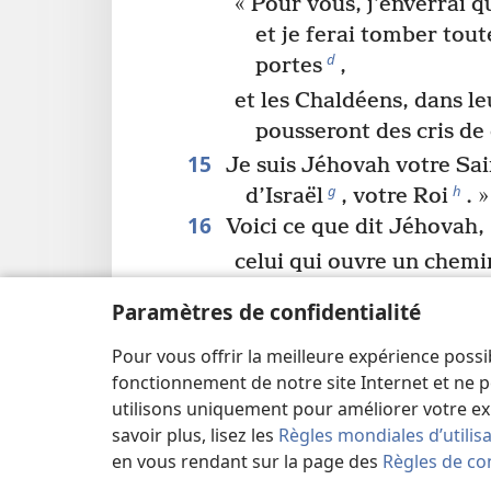
« Pour vous, j’enverrai 
et je ferai tomber tout
d
portes
,
et les Chaldéens, dans le
pousseront des cris de
15
Je suis Jéhovah votre Sai
g
h
d’Israël
, votre Roi
. »
16
Voici ce que dit Jéhovah,
celui qui ouvre un chemi
et un sentier à travers l
Paramètres de confidentialité
17
celui qui fait sortir le cha
Pour vous offrir la meilleure expérience possi
l’armée avec ses puissant
fonctionnement de notre site Internet et ne p
« Ils se coucheront et ne
utilisons uniquement pour améliorer votre ex
savoir plus, lisez les
Règles mondiales d’utilis
Ils s’éteindront, souffl
en vous rendant sur la page des
Règles de con
d’une mèche. »