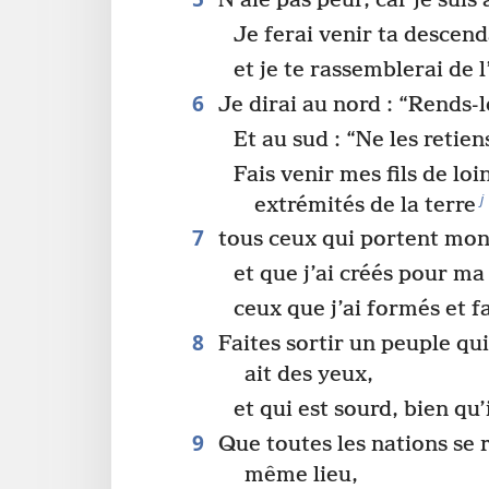
N’aie pas peur, car je suis 
Je ferai venir ta descend
et je te rassemblerai de 
6
Je dirai au nord : “Rends-l
Et au sud : “Ne les retien
Fais venir mes fils de loi
j
extrémités de la terre
7
tous ceux qui portent mo
et que j’ai créés pour ma 
ceux que j’ai formés et fa
8
Faites sortir un peuple qui
ait des yeux,
et qui est sourd, bien qu’i
9
Que toutes les nations se 
même lieu,