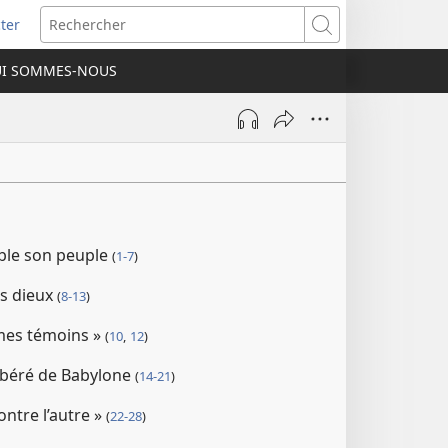
ter
e
Rechercher
I SOMMES-NOUS
lle
re)
ble son peuple
(
1-7
)
es dieux
(
8-13
)
mes témoins »
(
10
,
12
)
libéré de Babylone
(
14-21
)
ontre l’autre »
(
22-28
)