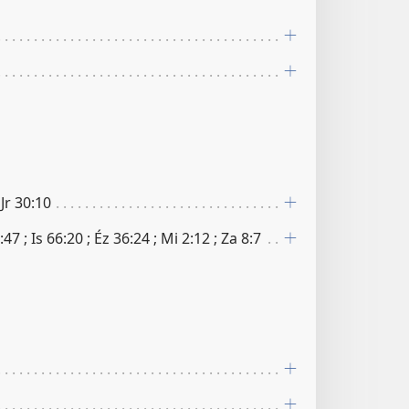
 Jr 30​:​10
​47 ; Is 66​:​20 ; Éz 36​:​24 ; Mi 2​:​12 ; Za 8​:​7