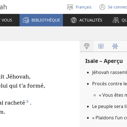
vah
Français
Se connec
Sélectionner
(ouvr
la
une
T VOUS
BIBLIOTHÈQUE
ACTUALITÉS
QU
langue
nouve
fenêt
Isaïe – Aperçu
Jéhovah rassem
dit Jéhovah,
Procès contre l
lui qui t’a formé,
« Vous êtes 
b
’ai racheté
.
Le peuple sera 
om.
« Plaidons l’un c