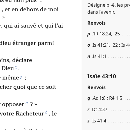
pas eu non plus
.
Désigne p.-ê. les p
u
, et en dehors de moi
dans l’avenir.
. »
Renvois
 qui ai sauvé et qui l’ai
p
1R 18​:​24, 25
 dieu étranger parmi
o
Is 41​:​21, 22 ; Is 44
n
Is 41​:​1
ins, déclare
x
s Dieu
.
Isaïe 43​:​10
y
le même
;
cher quoi que ce soit
Renvois
q
Ac 1​:​8 ; Ré 1​:​5
a
’y opposer
? »
r
Dt 4​:​37
b
 votre Racheteur
, le
s
Is 41​:​4