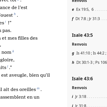
avec toi
.
Renvois
ance de l’est
e
Ex 19​:​5, 6
h
l’ouest
.
f
Dt 7​:​8 ; Jr 31​:​3
i
es
!”
s pas.
Isaïe 43​:​5
n et mes filles des
Renvois
,
k
n nom
g
Is 41​:​10 ; Is 44​:​2 ;
gloire,
h
Dt 30​:​1-3 ; Ps 106​:
l
its
.”
 est aveugle, bien qu’il
Isaïe 43​:​6
Renvois
m
l ait des oreilles
.
i
Jr 3​:​18
rassemblent en un
j
Jr 31​:​8