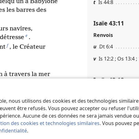
quelqu’un à Babylone
t
Is 44​:​8
es les barres des
Isaïe 43​:​11
urs navires,
Renvois
e
 détresse
.
f
u
Dt 6​:​4
nt
, le Créateur
v
Is 12​:​2 ; Os 13​:​4 
n à travers la mer
Isaïe 43​:​12
i
es eaux agitées
,
Renvois
j
r et le cheval
,
ble, nous utilisons des cookies et des technologies similair
w
Dt 32​:​12
s guerriers :
euvent être refusés. Vous pouvez accepter ou refuser l'uti
k
 se relèveront pas
.
x
Is 46​:​9, 10
périence. Aucune de ces données ne sera jamais vendue ou u
ation des cookies et technologies similaires
. Vous pouvez p
és comme la flamme
fidentialité
.
Isaïe 43​:​13