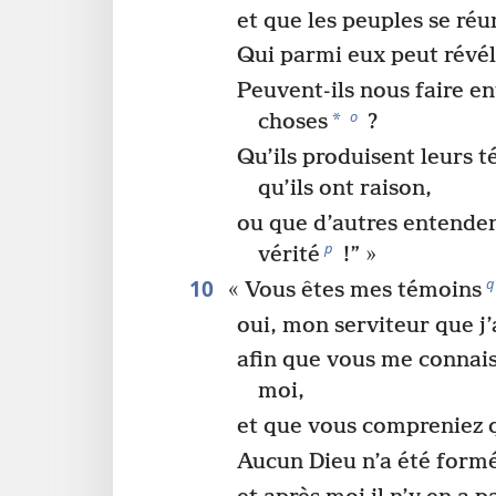
et que les peuples se réu
Qui parmi eux peut révél
Peuvent-ils nous faire e
o
*
choses
?
Qu’ils produisent leurs 
qu’ils ont raison,
ou que d’autres entendent
p
vérité
!” »
10
q
« Vous êtes mes témoins
oui, mon serviteur que j’
afin que vous me connaiss
moi,
et que vous compreniez 
Aucun Dieu n’a été form