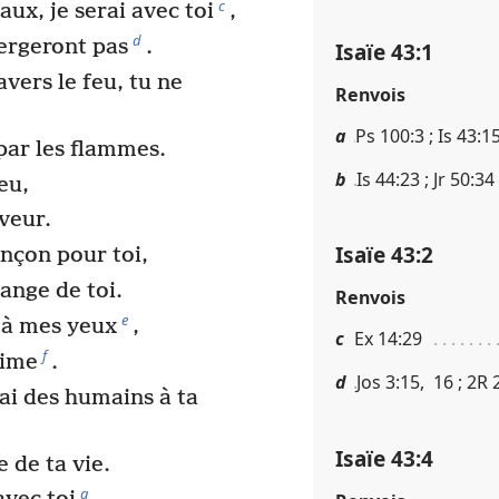
c
ux, je serai avec toi
,
d
mergeront pas
.
Isaïe 43​:​1
vers le feu, tu ne
Renvois
a
Ps 100​:​3 ; Is 43​:​15
 par les flammes.
b
Is 44​:​23 ; Jr 50​:​34
eu,
uveur.
Isaïe 43​:​2
ançon pour toi,
ange de toi.
Renvois
e
 à mes yeux
,
c
Ex 14​:​29
f
aime
.
d
Jos 3​:​15, 16 ; 2R 2​
ai des humains à ta
Isaïe 43​:​4
 de ta vie.
g