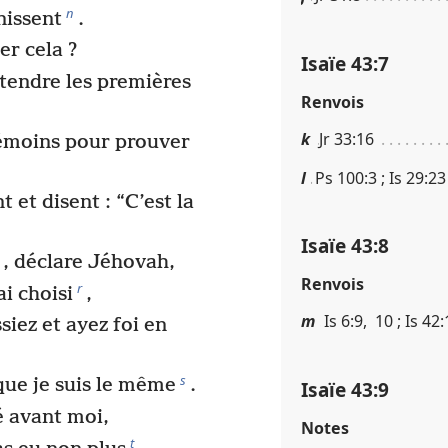
n
nissent
.
er cela ?
Isaïe 43​:​7
ntendre les premières
Renvois
k
Jr 33​:​16
témoins pour prouver
l
Ps 100​:​3 ; Is 29​:​23
 et disent : “C’est la
Isaïe 43​:​8
, déclare Jéhovah,
Renvois
r
ai choisi
,
m
Is 6​:​9, 10 ; Is 42​
iez et ayez foi en
s
que je suis le même
.
Isaïe 43​:​9
é avant moi,
Notes
t