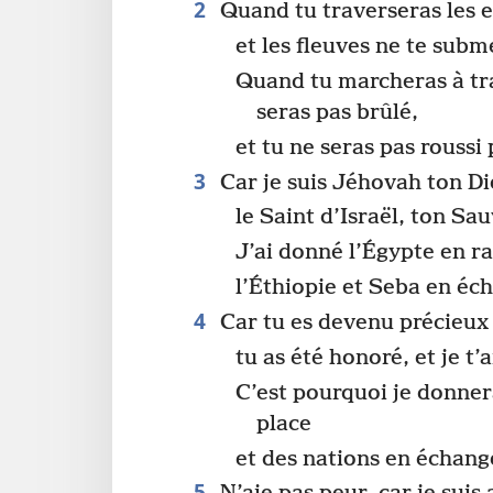
2
Quand tu traverseras les ea
et les fleuves ne te sub
Quand tu marcheras à tra
seras pas brûlé,
et tu ne seras pas roussi
3
Car je suis Jéhovah ton Di
le Saint d’Israël, ton Sa
J’ai donné l’Égypte en r
l’Éthiopie et Seba en éch
4
Car tu es devenu précieux
tu as été honoré, et je t’
C’est pourquoi je donner
place
et des nations en échange
5