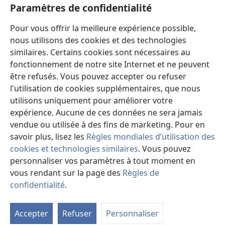
Paramètres de confidentialité
18
Écoutez, vous qui êtes sourds !
i
Regardez et voyez, vous qui êtes aveugles
!
Pour vous offrir la meilleure expérience possible,
19
Qui est aveugle, si ce n’est mon serviteur ?
nous utilisons des cookies et des technologies
Qui est aussi sourd que le messager que
similaires. Certains cookies sont nécessaires au
j’envoie ?
fonctionnement de notre site Internet et ne peuvent
être refusés. Vous pouvez accepter ou refuser
Qui est aussi aveugle que celui que j’ai
l'utilisation de cookies supplémentaires, que nous
récompensé,
utilisons uniquement pour améliorer votre
j
aussi aveugle que le serviteur de Jéhovah
?
expérience. Aucune de ces données ne sera jamais
20
Tu vois beaucoup de choses, mais tu ne prêtes
vendue ou utilisée à des fins de marketing. Pour en
pas attention.
savoir plus, lisez les
Règles mondiales d’utilisation des
k
Tu ouvres tes oreilles, mais tu n’écoutes pas
cookies et technologies similaires
. Vous pouvez
.
personnaliser vos paramètres à tout moment en
21
En raison de sa justice,
vous rendant sur la page des
Règles de
*
Jéhovah a pris plaisir à glorifier la loi
et à la
confidentialité
.
Vo
rendre magnifique.
d'
l
22
Mais c’est un peuple pillé et dépouillé
;
Accepter
Refuser
Personnaliser
tous ont été pris au piège dans des trous et