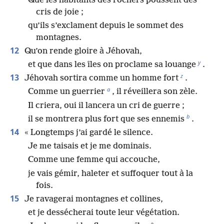
Que les habitants des rochers poussent des
cris de joie ;
qu’ils s’exclament depuis le sommet des
montagnes.
12
Qu’on rende gloire à Jéhovah,
y
et que dans les îles on proclame sa louange
.
z
13
Jéhovah sortira comme un homme fort
.
a
Comme un guerrier
, il réveillera son zèle.
Il criera, oui il lancera un cri de guerre ;
b
il se montrera plus fort que ses ennemis
.
14
« Longtemps j’ai gardé le silence.
Je me taisais et je me dominais.
Comme une femme qui accouche,
je vais gémir, haleter et suffoquer tout à la
fois.
15
Je ravagerai montagnes et collines,
et je dessécherai toute leur végétation.