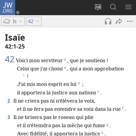
JW.ORG
Se
connecter
Changer
Recherch
AF
(ouvre
la
sur
LE
Is
42
une
langue
JW.ORG
ME
nouvelle
du
Isaïe
fenêtre)
site
42​:​1-25
42
a
Voici mon serviteur
, que je soutiens !
b
Celui que j’ai choisi
, qui a mon approbation
c
!
d
J’ai mis mon esprit en lui
;
e
il apportera la justice aux nations
.
2
Il ne criera pas ni n’élèvera la voix,
f
et il ne fera pas entendre sa voix dans la rue
.
3
Il ne brisera pas le roseau qui plie
g
et il n’éteindra pas la mèche qui fume
.
h
Avec fidélité, il apportera la justice
.