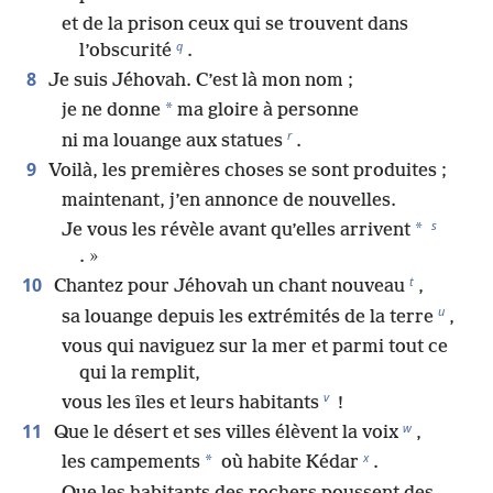
et de la prison ceux qui se trouvent dans
q
l’obscurité
.
8
Je suis Jéhovah. C’est là mon nom ;
*
je ne donne
ma gloire à personne
r
ni ma louange aux statues
.
9
Voilà, les premières choses se sont produites ;
maintenant, j’en annonce de nouvelles.
s
*
Je vous les révèle avant qu’elles arrivent
. »
t
10
Chantez pour Jéhovah un chant nouveau
,
u
sa louange depuis les extrémités de la terre
,
vous qui naviguez sur la mer et parmi tout ce
qui la remplit,
v
vous les îles et leurs habitants
!
w
11
Que le désert et ses villes élèvent la voix
,
x
*
les campements
où habite Kédar
.