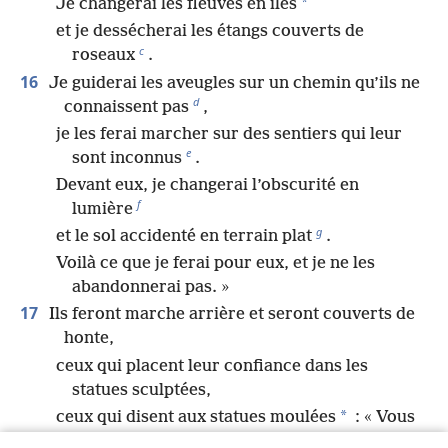
*
Je changerai les fleuves en îles
et je dessécherai les étangs couverts de
c
roseaux
.
16
Je guiderai les aveugles sur un chemin qu’ils ne
d
connaissent pas
,
je les ferai marcher sur des sentiers qui leur
e
sont inconnus
.
Devant eux, je changerai l’obscurité en
f
lumière
g
et le sol accidenté en terrain plat
.
Voilà ce que je ferai pour eux, et je ne les
abandonnerai pas. »
17
Ils feront marche arrière et seront couverts de
honte,
ceux qui placent leur confiance dans les
statues sculptées,
*
ceux qui disent aux statues moulées
: « Vous
h
êtes nos dieux
. »