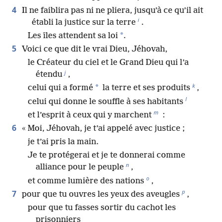
4
Il ne faiblira pas ni ne pliera, jusqu’à ce qu’il ait
i
établi la justice sur la terre
.
*
Les îles attendent sa loi
.
5
Voici ce que dit le vrai Dieu, Jéhovah,
le Créateur du ciel et le Grand Dieu qui l’a
j
étendu
,
k
*
celui qui a formé
la terre et ses produits
,
l
celui qui donne le souffle à ses habitants
m
et l’esprit à ceux qui y marchent
:
6
« Moi, Jéhovah, je t’ai appelé avec justice ;
je t’ai pris la main.
Je te protégerai et je te donnerai comme
n
alliance pour le peuple
,
o
et comme lumière des nations
,
p
7
pour que tu ouvres les yeux des aveugles
,
pour que tu fasses sortir du cachot les
prisonniers