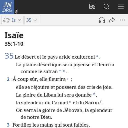
JW.ORG
Se
connecter
Changer
Recherch
AF
(ouvre
la
sur
LE
Is
35
une
langue
JW.ORG
ME
nouvelle
du
Isaïe
fenêtre)
site
35​:​1-10
35
a
Le désert et le pays aride exulteront
.
La plaine désertique sera joyeuse et fleurira
b
*
comme le safran
.
c
2
À coup sûr, elle fleurira
;
elle se réjouira et poussera des cris de joie.
d
La gloire du Liban lui sera donnée
,
e
f
la splendeur du Carmel
et du Saron
.
On verra la gloire de Jéhovah, la splendeur
de notre Dieu.
3
Fortifiez les mains qui sont faibles,