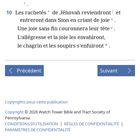
s
.
t
10
*
Les rachetés
de Jéhovah reviendront
et
u
entreront dans Sion en criant de joie
.
v
Une joie sans fin couronnera leur tête
.
L’allégresse et la joie les envahiront,
w
le chagrin et les soupirs s’enfuiront
.
Précédent
Suivant
Copyrights pour cette publication
Copyright
©
2026
Watch Tower Bible and Tract Society of
Pennsylvania.
CONDITIONS D’UTILISATION
|
RÈGLES DE CONFIDENTIALITÉ
|
PARAMÈTRES DE CONFIDENTIALITÉ