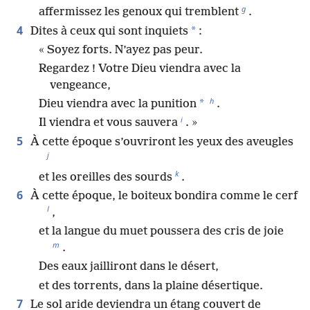
g
affermissez les genoux qui tremblent
.
4
*
Dites à ceux qui sont inquiets
:
« Soyez forts. N’ayez pas peur.
Regardez ! Votre Dieu viendra avec la
vengeance,
h
*
Dieu viendra avec la punition
.
i
Il viendra et vous sauvera
. »
5
À cette époque s’ouvriront les yeux des aveugles
j
k
et les oreilles des sourds
.
6
À cette époque, le boiteux bondira comme le cerf
l
,
et la langue du muet poussera des cris de joie
m
.
Des eaux jailliront dans le désert,
et des torrents, dans la plaine désertique.
7
Le sol aride deviendra un étang couvert de